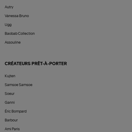
Autry
Vanessa Bruno
Ugg
Baobab Collection
Assouline
CRÉATEURS PRÊT-À-PORTER
Kujten
Samsoe Samsoe
Soeur
Ganni
Éric Bompard
Barbour
Ami Paris