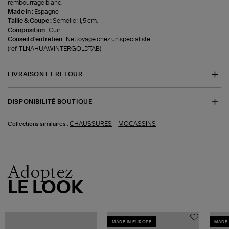
rembourrage blanc.
Made in :
Espagne
Taille & Coupe :
Semelle : 1,5 cm.
Composition :
Cuir.
Conseil d'entretien :
Nettoyage chez un spécialiste.
(ref-TLNAHUAWINTERGOLDTAB)
LIVRAISON ET RETOUR
DISPONIBILITÉ BOUTIQUE
-
CHAUSSURES
MOCASSINS
Collections similaires :
Adoptez
LE LOOK
MADE IN EUROPE
MADE 