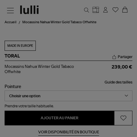
Aller au contenu principal
Accueil
Mocassins Nahua Winter Gold Tabaco Offwhite
MADE IN EUROPE
TORAL
Partager
Mocassins
Mocassins Nahua Winter Gold Tabaco
239,00 €
Nahua
Offwhite
Winter
Gold
Guide des tailles
Tabaco
Pointure
Offwhite
Prendre votre taille habituelle.
AJOUTER AU PANIER
VOIR DISPONIBILITÉ EN BOUTIQUE