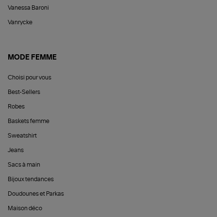
Vanessa Baroni
Vanrycke
MODE FEMME
Choisi pour vous
Best-Sellers
Robes
Baskets femme
Sweatshirt
Jeans
Sacs à main
Bijoux tendances
Doudounes et Parkas
Maison déco