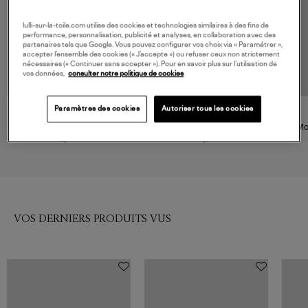
lulli-sur-la-toile.com utilise des cookies et technologies similaires à des fins de
performance, personnalisation, publicité et analyses, en collaboration avec des
partenaires tels que Google. Vous pouvez configurer vos choix via « Paramétrer »,
accepter l’ensemble des cookies (« J’accepte ») ou refuser ceux non strictement
nécessaires (« Continuer sans accepter »). Pour en savoir plus sur l’utilisation de
vos données,
consulter notre politique de cookies
Paramètres des cookies
Autoriser tous les cookies
TORAL
SEBAGO
Mocassins Tl-Kimana Canela
Mocassins Ranger Wild
Mo
(Dark Brown)
Woman Brown Brunette-
199,00 €
249,00 €
Cheetah
VOS DERNIERS PRODUITS VUS