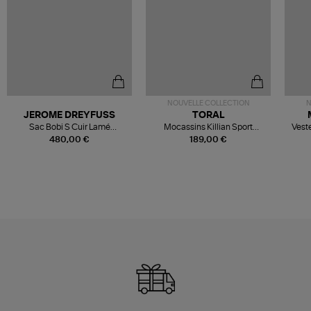
NOUVELLE COLLECTION
N
JEROME DREYFUSS
TORAL
Sac Bobi S Cuir Lamé
Mocassins Killian Sport
Veste
Champagne
Mousse
480,00 €
189,00 €