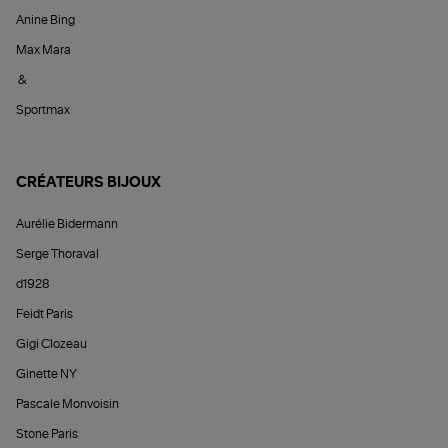
Anine Bing
Max Mara
&
Sportmax
CRÉATEURS BIJOUX
Aurélie Bidermann
Serge Thoraval
d1928
Feidt Paris
Gigi Clozeau
Ginette NY
Pascale Monvoisin
Stone Paris