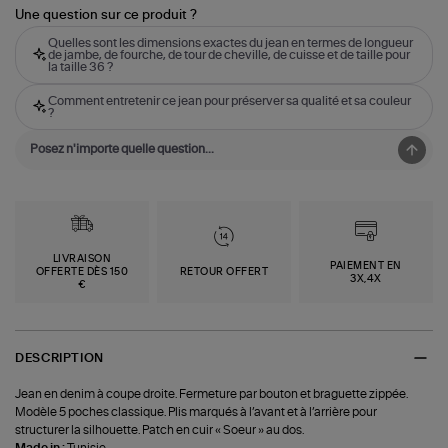
Une question sur ce produit ?
Quelles sont les dimensions exactes du jean en termes de longueur
de jambe, de fourche, de tour de cheville, de cuisse et de taille pour
la taille 36 ?
Comment entretenir ce jean pour préserver sa qualité et sa couleur
?
LIVRAISON
PAIEMENT EN
OFFERTE DÈS 150
RETOUR OFFERT
3X,4X
€
DESCRIPTION
Jean en denim à coupe droite. Fermeture par bouton et braguette zippée.
Modèle 5 poches classique. Plis marqués à l’avant et à l’arrière pour
structurer la silhouette. Patch en cuir « Soeur » au dos.