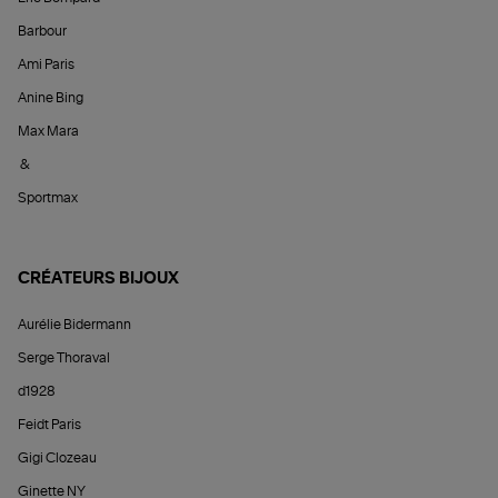
Barbour
Ami Paris
Anine Bing
Max Mara
&
Sportmax
CRÉATEURS BIJOUX
Aurélie Bidermann
Serge Thoraval
d1928
Feidt Paris
Gigi Clozeau
Ginette NY