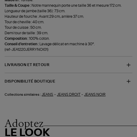
Made in :
Tunisie.
Taille & Coupe :
Notre mannequin porte une taille 36 et mesure 172 cm.
Longueur de jambe (taille 36) : 73 cm.
Hauteur de fourche : Avant 29 cm, arrière 37 cm.
Tour de cheville : 40 cm.
Tour de cuisse : 50 cm.
Demi tour de taille : 39 cm.
Composition :
100% coton.
Conseil d'entretien :
Lavage délicat en machine à 30°.
(ref-JEA1220JERRYNOI01)
LIVRAISON ET RETOUR
DISPONIBILITÉ BOUTIQUE
-
-
JEANS
JEANS DROIT
JEANS NOIR
Collections similaires :
Adoptez
LE LOOK