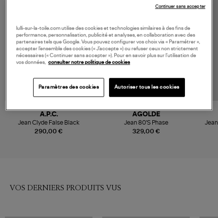
Continuer sans accepter
lulli-sur-la-toile.com utilise des cookies et technologies similaires à des fins de
performance, personnalisation, publicité et analyses, en collaboration avec des
partenaires tels que Google. Vous pouvez configurer vos choix via « Paramétrer »,
accepter l’ensemble des cookies (« J’accepte ») ou refuser ceux non strictement
nécessaires (« Continuer sans accepter »). Pour en savoir plus sur l’utilisation de
vos données,
consulter notre politique de cookies
Paramètres des cookies
Autoriser tous les cookies
NOUVELLE COLLECTION
A.P.C.
AGOLDE
Jean Clyde False Black
Jean 80'S Phase
Jean
290,00 €
329,00 €
VOS DERNIERS PRODUITS VUS