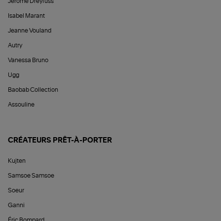
Jérôme Dreyfuss
Isabel Marant
Jeanne Vouland
Autry
Vanessa Bruno
Ugg
Baobab Collection
Assouline
CRÉATEURS PRÊT-À-PORTER
Kujten
Samsoe Samsoe
Soeur
Ganni
Éric Bompard