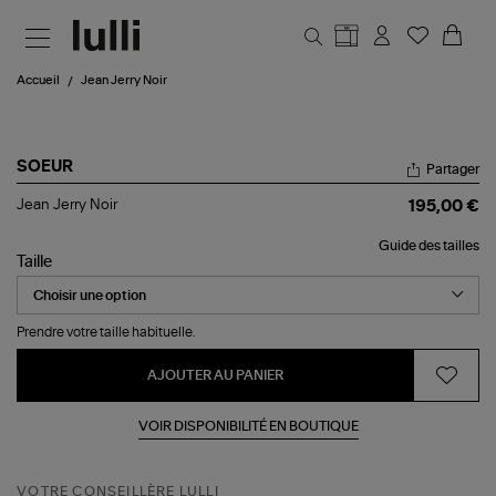
Aller au contenu principal
Accueil
Jean Jerry Noir
SOEUR
Partager
Jean
Jean Jerry Noir
195,00 €
Jerry
Noir
Guide des tailles
Taille
Prendre votre taille habituelle.
AJOUTER AU PANIER
VOIR DISPONIBILITÉ EN BOUTIQUE
VOTRE CONSEILLÈRE LULLI