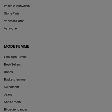
Pascale Monvoisin
Stone Paris
Vanessa Baroni
Vanrycke
MODE FEMME
Choisi pour vous
Best-Sellers
Robes
Baskets femme
Sweatshirt
Jeans
Sacs à main
Bijoux tendances