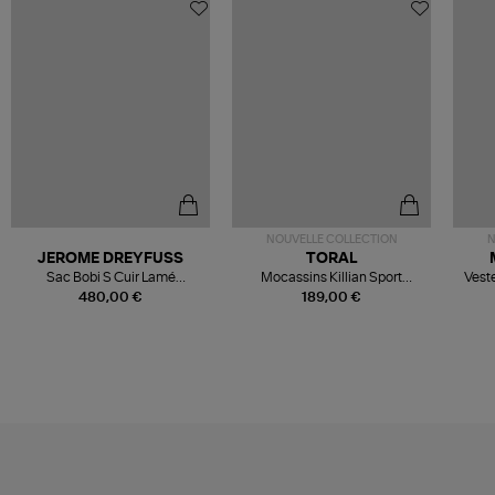
NOUVELLE COLLECTION
N
JEROME DREYFUSS
TORAL
Sac Bobi S Cuir Lamé
Mocassins Killian Sport
Veste
Champagne
Mousse
480,00 €
189,00 €