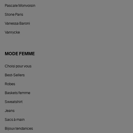
Pascale Monvoisin
Stone Paris
Vanessa Baroni
Vanrycke
MODE FEMME
Choisi pour vous
Best-Sellers
Robes
Baskets femme
Sweatshirt
Jeans
Sacs à main
Bijoux tendances