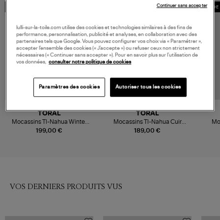
Continuer sans accepter
MADE IN EUROPE
MADE IN EUROPE
MADE 
lulli-sur-la-toile.com utilise des cookies et technologies similaires à des fins de
performance, personnalisation, publicité et analyses, en collaboration avec des
partenaires tels que Google. Vous pouvez configurer vos choix via « Paramétrer »,
accepter l’ensemble des cookies (« J’accepte ») ou refuser ceux non strictement
nécessaires (« Continuer sans accepter »). Pour en savoir plus sur l’utilisation de
vos données,
consulter notre politique de cookies
Paramètres des cookies
Autoriser tous les cookies
TORAL
TORAL
Mocassins Tl-Nahua Winter
Mocassins Tl-Nahua Cuir
Mo
Gold Karneol/Offwhite
Berceo
199,00 €
189,00 €
VOS DERNIERS PRODUITS VUS