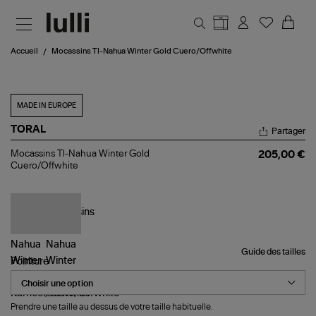
Aller au contenu principal
Accueil
Mocassins Tl-Nahua Winter Gold Cuero/Offwhite
MADE IN EUROPE
TORAL
Partager
Mocassins
Mocassins Tl-Nahua Winter Gold
205,00 €
Tl-
Cuero/Offwhite
Nahua
Winter
Gold
Cuero/Offwhite
Guide des tailles
Pointure
Prendre une taille au dessus de votre taille habituelle.