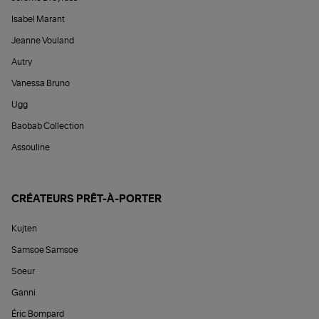
Isabel Marant
Jeanne Vouland
Autry
Vanessa Bruno
Ugg
Baobab Collection
Assouline
CRÉATEURS PRÊT-À-PORTER
Kujten
Samsoe Samsoe
Soeur
Ganni
Éric Bompard