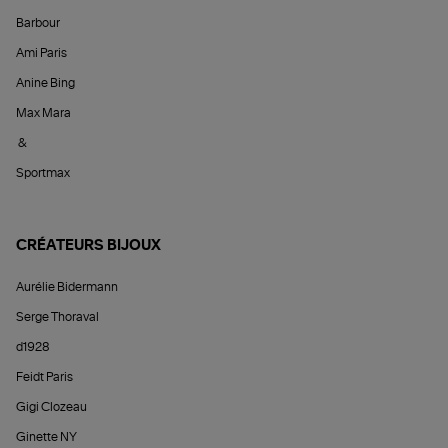
Barbour
Ami Paris
Anine Bing
Max Mara
&
Sportmax
CRÉATEURS BIJOUX
Aurélie Bidermann
Serge Thoraval
d1928
Feidt Paris
Gigi Clozeau
Ginette NY