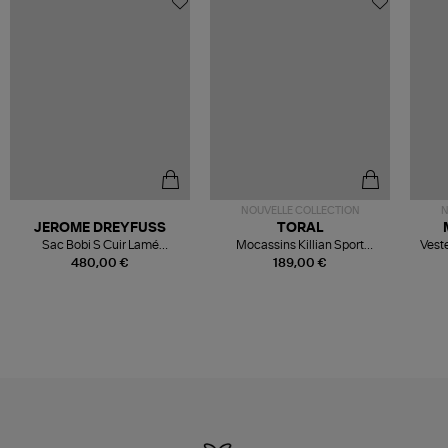
NOUVELLE COLLECTION
N
JEROME DREYFUSS
TORAL
Sac Bobi S Cuir Lamé
Mocassins Killian Sport
Veste
Champagne
Mousse
480,00 €
189,00 €