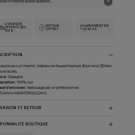
LIVRAISON
RETOUR
PAIEMENT EN
OFFERTE DÈS
OFFERT
3X,4X
150 €
SCRIPTION
ssins en cuir marron, intérieur en fausse fourrure. Bout rond. Œillets
s et lacets.
 in :
Espagne.
position :
100% cuir.
eil d'entretien :
Nettoyage par un professionnel.
f-TLNAHUAWINTERGOLDKA)
VRAISON ET RETOUR
SPONIBILITÉ BOUTIQUE