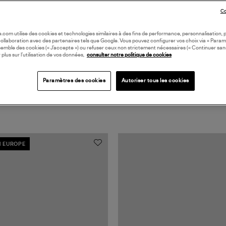
Coll
Co
oile.com utilise des cookies et technologies similaires à des fins de performance, personnalisation, p
collaboration avec des partenaires tels que Google. Vous pouvez configurer vos choix via « Param
semble des cookies (« J’accepte ») ou refuser ceux non strictement nécessaires (« Continuer san
 plus sur l’utilisation de vos données,
consulter notre politique de cookies
Paramètres des cookies
Autoriser tous les cookies
N EUROPE