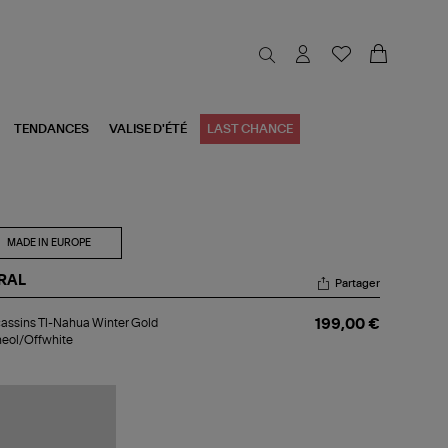
TENDANCES
VALISE D'ÉTÉ
LAST CHANCE
MADE IN EUROPE
RAL
Partager
cassins
ssins Tl-Nahua Winter Gold
199,00 €
eol/Offwhite
hua
ter
ld
neol/Offwhite