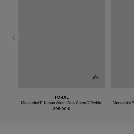
TORAL
Mocassins Tl-Nahua Winter Gold Cuero/Offwhite
Moccasins Po
205,00 €