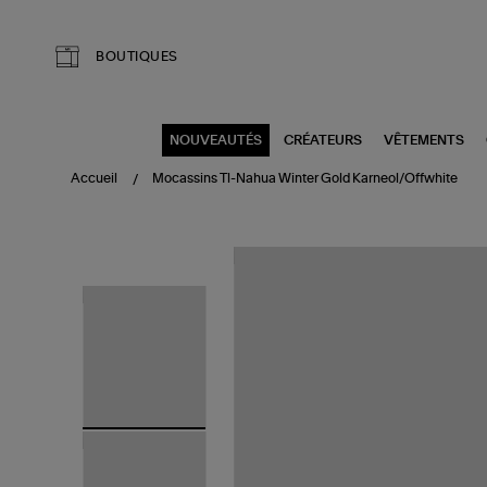
Aller au contenu principal
BOUTIQUES
NOUVEAUTÉS
CRÉATEURS
VÊTEMENTS
Accueil
Mocassins Tl-Nahua Winter Gold Karneol/Offwhite