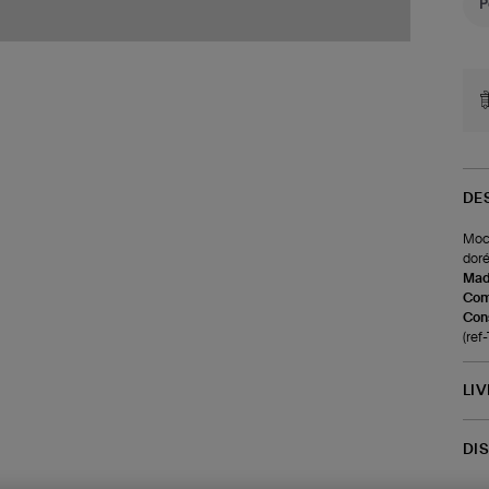
DE
Moca
doré
Made
Com
Cons
(re
LI
DI