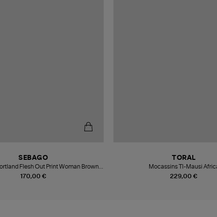
SEBAGO
TORAL
rtland Flesh Out Print Woman Brown-
Mocassins Tl-Mausi Afric
Leopard-Gum
170,00 €
229,00 €