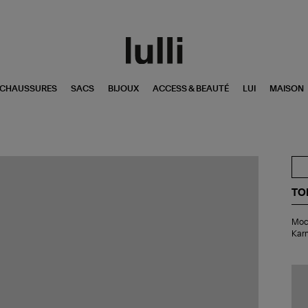
CHAUSSURES
SACS
BIJOUX
ACCESS & BEAUTÉ
LUI
MAISON
TO
Mo
Moca
Tl-
Karn
Na
Win
Go
Kar