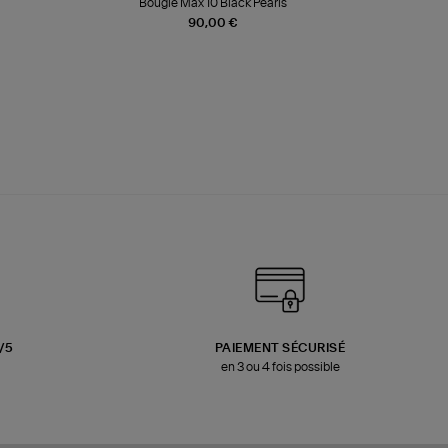
Bougie Max 10 Black Pearls
Paréo Fou
90,00 €
3/5
PAIEMENT SÉCURISÉ
en 3 ou 4 fois possible