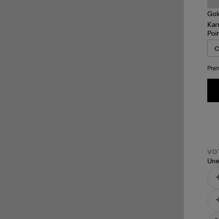
Poi
Pren
VOT
Une