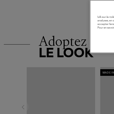
lulli-sur-la-t
analyses, en 
accepter l’en
Pour en savoir
Adoptez
LE LOOK
MADE I