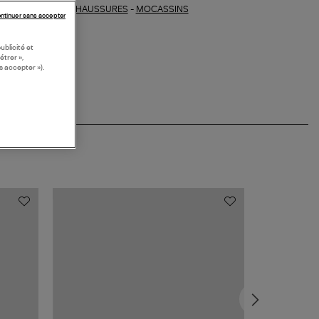
CHAUSSURES
-
MOCASSINS
ections similaires :
ntinuer sans accepter
ublicité et
étrer »,
s accepter »).