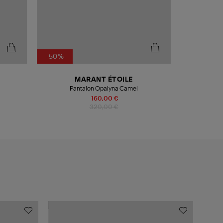
-50%
MARANT ÉTOILE
M
Pantalon Opalyna Camel
T
160,00 €
320,00 €
MADE