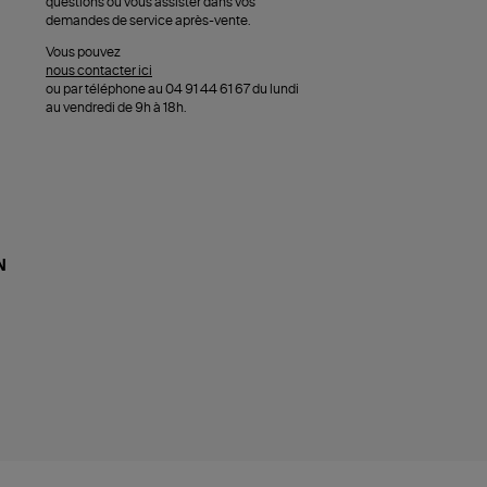
questions ou vous assister dans vos
demandes de service après-vente.
Vous pouvez
nous contacter ici
ou par téléphone au 04 91 44 61 67 du lundi
au vendredi de 9h à 18h.
N