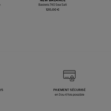
NEW BALANCE
e
Baskets 740 Sea Salt
Veste
120,00 €
3/5
PAIEMENT SÉCURISÉ
en 3 ou 4 fois possible