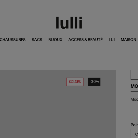
CHAUSSURES
SACS
BIJOUX
ACCESS & BEAUTÉ
LUI
MAISON
-30%
SOLDES
MO
Mo
Moon
Bo
Ba
Ny
Noi
Poi