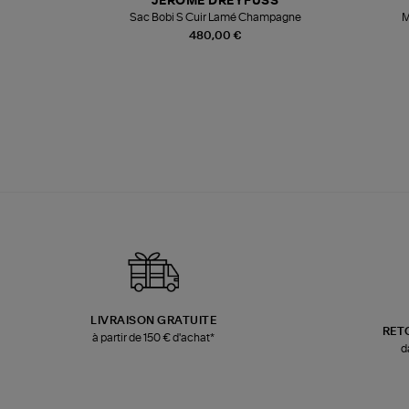
JEROME DREYFUSS
te
Sac Bobi S Cuir Lamé Champagne
M
480,00 €
LIVRAISON GRATUITE
RET
à partir de 150 € d'achat*
d