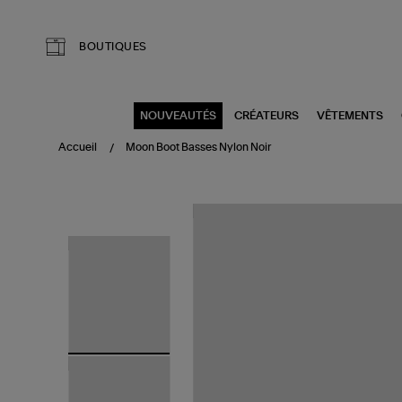
Aller au contenu principal
BOUTIQUES
NOUVEAUTÉS
CRÉATEURS
VÊTEMENTS
Accueil
Moon Boot Basses Nylon Noir