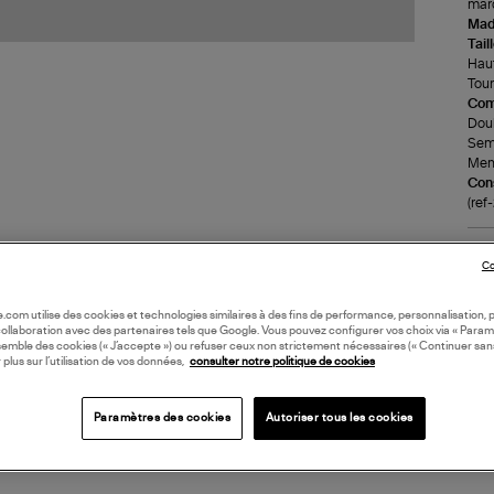
marq
Made
Tail
Haut
Tour
Com
Doub
Seme
Mem
Cons
(re
LI
Co
DI
oile.com utilise des cookies et technologies similaires à des fins de performance, personnalisation, p
collaboration avec des partenaires tels que Google. Vous pouvez configurer vos choix via « Param
semble des cookies (« J’accepte ») ou refuser ceux non strictement nécessaires (« Continuer san
 plus sur l’utilisation de vos données,
consulter notre politique de cookies
Paramètres des cookies
Autoriser tous les cookies