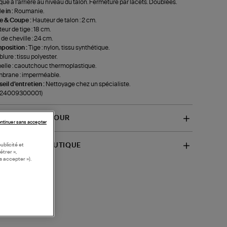
ue à l'arrière au niveau du talon. Fermeture par lacets. Doublées.
 in :
Roumanie.
le & Coupe :
Hauteur de talon : 2 cm.
eur de tige : 18 cm.
 de cheville : 24 cm.
position :
Tige : nylon, tissu synthétique.
lure : tissu polyester.
lle : caoutchouc thermoplastique.
brane : imperméable.
eil d'entretien :
Nettoyage chez un spécialiste.
f-24009300001)
VRAISON ET RETOUR
ntinuer sans accepter
SPONIBILITÉ BOUTIQUE
ublicité et
étrer »,
s accepter »).