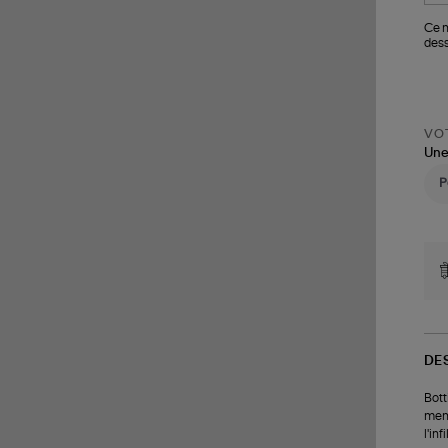
Ce m
dess
VOT
Une
DE
Bott
memb
l'in