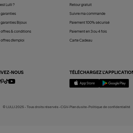
est Lulli ?
Retour gratuit
 garanties
Suivre ma commande
 garanties Bijoux
Paiement 100% sécurisé
 offres & conditions
Paiement en 3 ou 4 fois
offres d'emploi
Carte Cadeau
IVEZ-NOUS
TÉLÉCHARGEZ L'APPLICATIO
© LULLI 2025 - Tous droits réservés -CGV-Plan du site-Politique de confidentialité