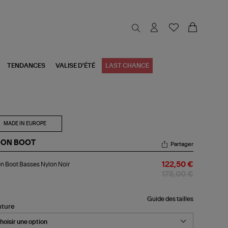
TENDANCES
VALISE D'ÉTÉ
LAST CHANCE
MADE IN EUROPE
ON BOOT
Partager
on
 Boot Basses Nylon Noir
122,50 €
ot
sses
175,00 €
lon
r
Guide des tailles
nture