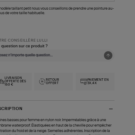
odèle taillant petit nous vous conseillons de prendre une pointure au-
us de votre taille habituelle.
RE CONSEILLÈRE LULLI
 question sur ce produit ?
LIVRAISON
RETOUR
PAIEMENT EN
OFFERTE DÈS
OFFERT
3X,4X
150 €
SCRIPTION
ines basses pour femme en nylon noir. Imperméables grâce à une
rane waterproof. Élastiquées en haut de la cheville pour empêcher
filtration du froid et de la neige. Semelles adhérentes. Inscription de la