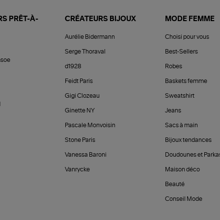
S PRÊT-À-
CRÉATEURS BIJOUX
MODE FEMME
Aurélie Bidermann
Choisi pour vous
Serge Thoraval
Best-Sellers
soe
d1928
Robes
Feidt Paris
Baskets femme
Gigi Clozeau
Sweatshirt
d
Ginette NY
Jeans
Pascale Monvoisin
Sacs à main
Stone Paris
Bijoux tendances
Vanessa Baroni
Doudounes et Parka
Vanrycke
Maison déco
Beauté
Conseil Mode