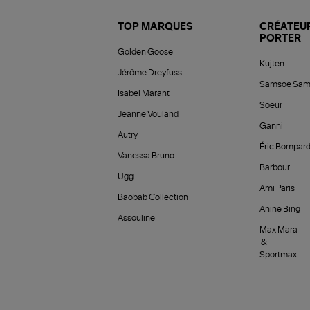
TOP MARQUES
CRÉATEUR
PORTER
Golden Goose
Kujten
Jérôme Dreyfuss
Samsoe Sam
Isabel Marant
Soeur
Jeanne Vouland
Ganni
Autry
Éric Bompar
Vanessa Bruno
Barbour
Ugg
Ami Paris
Baobab Collection
Anine Bing
Assouline
Max Mara
&
Sportmax