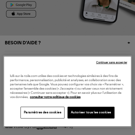
BESOIN D'AIDE ?
À PROPOS
Continuer sans accepter
NOS SERVICES
lulli-sur-la-toile.com utilise des cookies et technologies similaires à des fins de
performance, personnalisation, publicité et analyses, en collaboration avec des
partenaires tels que Google. Vous pouvez configurer vos choix via « Paramétrer »,
accepter l’ensemble des cookies (« J’accepte ») ou refuser ceux non strictement
SERVICE CLIENT
nécessaires (« Continuer sans accepter »). Pour en savoir plus sur l’utilisation de
vos données,
consulter notre politique de cookies
Paramètres des cookies
Autoriser tous les cookies
MODE DE PAIEMENT