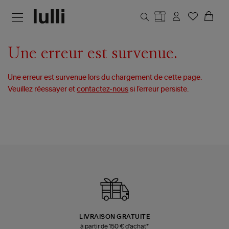
Aller au contenu principal
Une erreur est survenue.
Une erreur est survenue lors du chargement de cette page.
Veuillez réessayer et
contactez-nous
si l’erreur persiste.
LIVRAISON GRATUITE
à partir de 150 € d'achat*