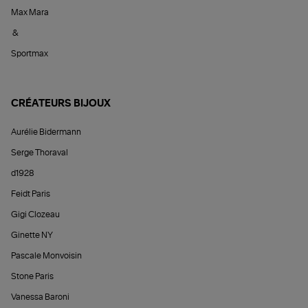
Max Mara
&
Sportmax
CRÉATEURS BIJOUX
Aurélie Bidermann
Serge Thoraval
d1928
Feidt Paris
Gigi Clozeau
Ginette NY
Pascale Monvoisin
Stone Paris
Vanessa Baroni