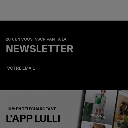
20 € EN VOUS INSCRIVANT À LA
NEWSLETTER
-10% EN TÉLÉCHARGEANT
L'APP LULLI