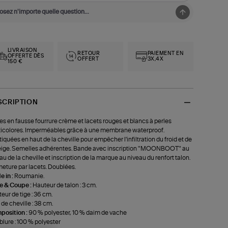
LIVRAISON
RETOUR
PAIEMENT EN
OFFERTE DÈS
OFFERT
3X,4X
150 €
SCRIPTION
es en fausse fourrure crème et lacets rouges et blancs à perles
icolores. Imperméables grâce à une membrane waterproof.
tiquées en haut de la cheville pour empêcher l'infiltration du froid et de
eige. Semelles adhérentes. Bande avec inscription "MOONBOOT" au
au de la cheville et inscription de la marque au niveau du renfort talon.
eture par lacets. Doublées.
 in :
Roumanie.
le & Coupe :
Hauteur de talon : 3 cm.
eur de tige : 36 cm.
 de cheville : 38 cm.
position :
90 % polyester, 10 % daim de vache
lure : 100 % polyester