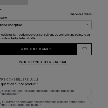
Guide des tailles
nture
odèle taillant petit nous vous conseillons de prendre une pointure au-
us de votre taille habituelle.
AJOUTER AU PANIER
VOIR DISPONIBILITÉ EN BOUTIQUE
RE CONSEILLÈRE LULLI
 question sur ce produit ?
Ces bottes sont-elles adaptées aux conditions de neige
abondante ?
Quel type de nettoyage est recommandé pour ces bottes après
une utilisation dans la neige ?