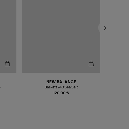
NEW BALANCE
e
Baskets 740 Sea Salt
Veste
120,00 €