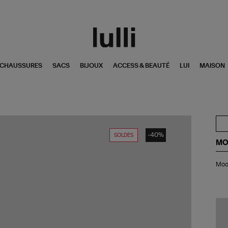
CHAUSSURES
SACS
BIJOUX
ACCESS & BEAUTÉ
LUI
MAISON
-40%
SOLDES
MO
Mo
Moon
Bo
Ico
Fa
Fur
Be
Cr