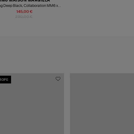
MM6 MAISON MARGIELA
ng Deep Black, Collaboration MM6 x
Salomon
145,00 €
290,00 €
UROPE