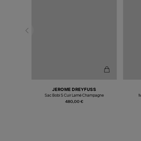
N
JEROME DREYFUSS
te
Sac Bobi S Cuir Lamé Champagne
M
480,00 €