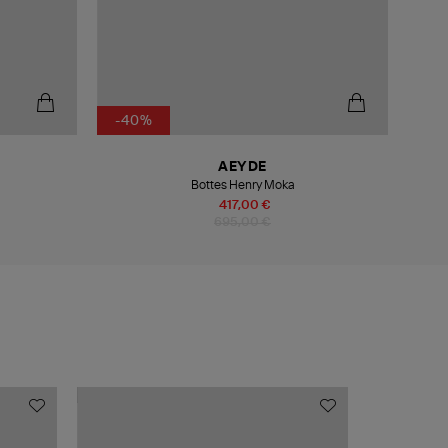
-40%
-4
AEYDE
Bottes Henry Moka
417,00 €
695,00 €