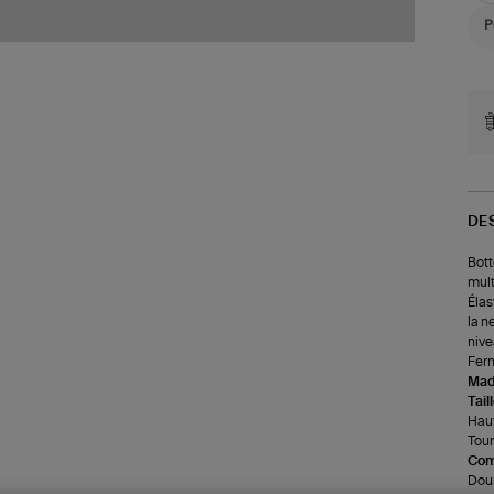
DE
Bott
mult
Élas
la n
nive
Ferm
Made
Tail
Haut
Tour
Com
Doub