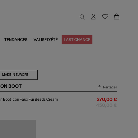
TENDANCES
VALISE D'ÉTÉ
LAST CHANCE
MADE IN EUROPE
ON BOOT
Partager
on
 Boot Icon Faux Fur Beads Cream
270,00 €
ot
n
450,00 €
ux
ads
eam