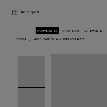
Aller au contenu principal
BOUTIQUES
NOUVEAUTÉS
CRÉATEURS
VÊTEMENTS
Accueil
Moon Boot Icon Faux Fur Beads Cream