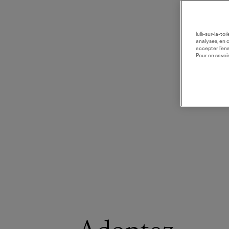
lulli-sur-la-t
analyses, en 
accepter l’en
Pour en savoir