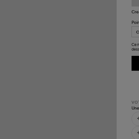
Poi
Ce m
dess
VOT
Une