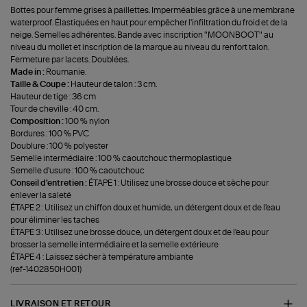
Bottes pour femme grises à paillettes. Imperméables grâce à une membrane
waterproof. Élastiquées en haut pour empêcher l'infiltration du froid et de la
neige. Semelles adhérentes. Bande avec inscription "MOONBOOT" au
niveau du mollet et inscription de la marque au niveau du renfort talon.
Fermeture par lacets. Doublées.
Made in :
Roumanie.
Taille & Coupe :
Hauteur de talon : 3 cm.
Hauteur de tige : 36 cm
Tour de cheville : 40 cm.
Composition :
100 % nylon
Bordures : 100 % PVC
Doublure : 100 % polyester
Semelle intermédiaire : 100 % caoutchouc thermoplastique
Semelle d'usure : 100 % caoutchouc
Conseil d'entretien :
ÉTAPE 1 : Utilisez une brosse douce et sèche pour
enlever la saleté
ÉTAPE 2 : Utilisez un chiffon doux et humide, un détergent doux et de l'eau
pour éliminer les taches
ÉTAPE 3 : Utilisez une brosse douce, un détergent doux et de l'eau pour
brosser la semelle intermédiaire et la semelle extérieure
ÉTAPE 4 : Laissez sécher à température ambiante
(ref-1402850H001)
LIVRAISON ET RETOUR