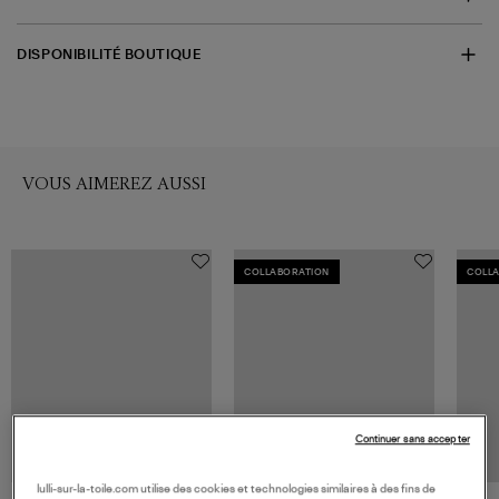
DISPONIBILITÉ BOUTIQUE
VOUS AIMEREZ AUSSI
COLLABORATION
COLL
Continuer sans accepter
lulli-sur-la-toile.com utilise des cookies et technologies similaires à des fins de