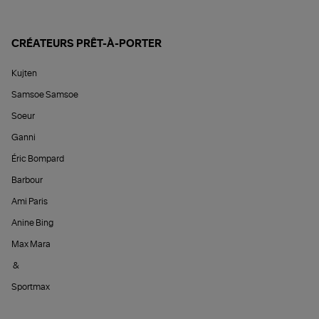
CRÉATEURS PRÊT-À-PORTER
Kujten
Samsoe Samsoe
Soeur
Ganni
Éric Bompard
Barbour
Ami Paris
Anine Bing
Max Mara
&
Sportmax