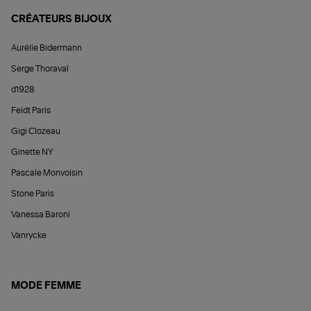
CRÉATEURS BIJOUX
Aurélie Bidermann
Serge Thoraval
d1928
Feidt Paris
Gigi Clozeau
Ginette NY
Pascale Monvoisin
Stone Paris
Vanessa Baroni
Vanrycke
MODE FEMME