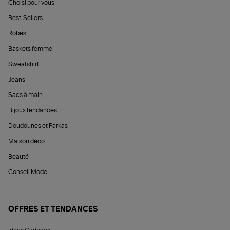
Choisi pour vous
Best-Sellers
Robes
Baskets femme
Sweatshirt
Jeans
Sacs à main
Bijoux tendances
Doudounes et Parkas
Maison déco
Beauté
Conseil Mode
OFFRES ET TENDANCES