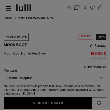
Aller au contenu principal
Accueil
Moon Boot Icon Glitter Silver
SOLDES
-40%
MADE IN EUROPE
MOON BOOT
Partager
Moon
Moon Boot Icon Glitter Silver
165,00 €
Boot
275,00 €
Icon
Glitter
Guide des tailles
Silver
Pointure
Nous vous conseillons de prendre la taille au-dessus pour ce modèle. Par
exemple, si vous avez pour habitude de vous chausser avec un EU 38, optez
plutôt pour un EU 39-41.
AJOUTER AU PANIER