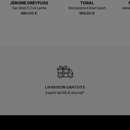
JEROME DREYFUSS
TORAL
Sac Bobi S Cuir Lamé
Mocassins Killian Sport
Veste
Champagne
Mousse
480,00 €
189,00 €
LIVRAISON GRATUITE
à partir de 150 € d'achat*