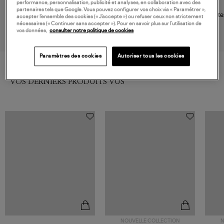
performance, personnalisation, publicité et analyses, en collaboration avec des
UGG
ADIDAS
partenaires tels que Google. Vous pouvez configurer vos choix via « Paramétrer »,
Bottines Classic Micro Sand
Bottines Ace Cblack Cblack
Botte
accepter l’ensemble des cookies (« J’accepte ») ou refuser ceux non strictement
Msilve, Collaboration Adidas x
Wil
nécessaires (« Continuer sans accepter »). Pour en savoir plus sur l’utilisation de
134,95 €
200,00 €
Moonboot
vos données,
consulter notre politique de cookies
Paramètres des cookies
Autoriser tous les cookies
VOS DERNIERS PRODUITS VUS
NOUVELLE COLLECTION
N