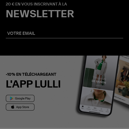
20 € EN VOUS INSCRIVANT À LA
NEWSLETTER
-10% EN TÉLÉCHARGEANT
L'APP LULLI