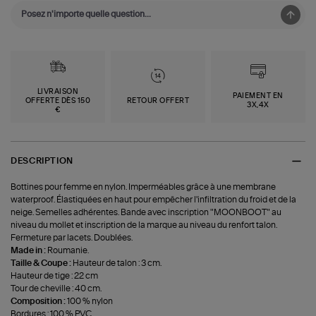
LIVRAISON
PAIEMENT EN
OFFERTE DÈS 150
RETOUR OFFERT
3X,4X
€
DESCRIPTION
Bottines pour femme en nylon. Imperméables grâce à une membrane
waterproof. Élastiquées en haut pour empêcher l'infiltration du froid et de la
neige. Semelles adhérentes. Bande avec inscription "MOONBOOT" au
niveau du mollet et inscription de la marque au niveau du renfort talon.
Fermeture par lacets. Doublées.
Made in :
Roumanie.
Taille & Coupe :
Hauteur de talon : 3 cm.
Hauteur de tige : 22 cm
Tour de cheville : 40 cm.
Composition :
100 % nylon
Bordures : 100 % PVC