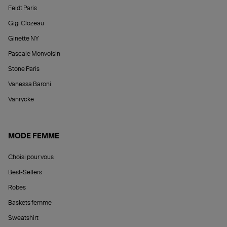
Feidt Paris
Gigi Clozeau
Ginette NY
Pascale Monvoisin
Stone Paris
Vanessa Baroni
Vanrycke
MODE FEMME
Choisi pour vous
Best-Sellers
Robes
Baskets femme
Sweatshirt