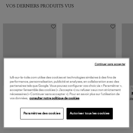
VOS DERNIERS PRODUITS VUS
Continuer sans accepter
lulli-sur-la-toile.com utilise des cookies et technologies similaires à des fins de
performance, personnalisation, publicité et analyses, en collaboration avec des
partenaires tels que Google. Vous pouvez configurer vos choix via « Paramétrer »,
NOUVELLE COLLECTION
N
accepter l’ensemble des cookies (« J’accepte ») ou refuser ceux non strictement
JEROME DREYFUSS
TORAL
nécessaires (« Continuer sans accepter »). Pour en savoir plus sur l’utilisation de
vos données,
consulter notre politique de cookies
Sac Bobi S Cuir Lamé
Mocassins Killian Sport
Veste
Champagne
Mousse
480,00 €
189,00 €
Paramètres des cookies
Autoriser tous les cookies