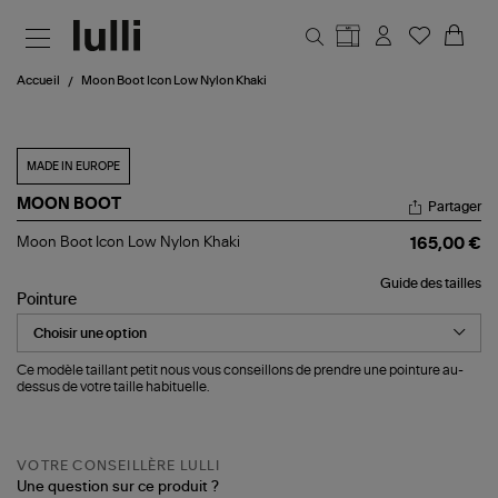
Aller au contenu principal
Accueil
Moon Boot Icon Low Nylon Khaki
MADE IN EUROPE
MOON BOOT
Partager
Moon
Moon Boot Icon Low Nylon Khaki
165,00 €
Boot
Icon
Guide des tailles
Low
Pointure
Nylon
Khaki
Ce modèle taillant petit nous vous conseillons de prendre une pointure au-
dessus de votre taille habituelle.
VOTRE CONSEILLÈRE LULLI
Une question sur ce produit ?