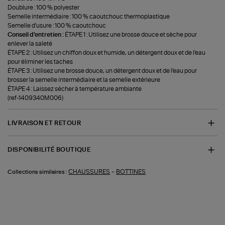
Doublure : 100 % polyester
Semelle intermédiaire : 100 % caoutchouc thermoplastique
Semelle d'usure : 100 % caoutchouc
Conseil d'entretien :
ÉTAPE 1 : Utilisez une brosse douce et sèche pour
enlever la saleté
ÉTAPE 2 : Utilisez un chiffon doux et humide, un détergent doux et de l'eau
pour éliminer les taches
ÉTAPE 3 : Utilisez une brosse douce, un détergent doux et de l'eau pour
brosser la semelle intermédiaire et la semelle extérieure
ÉTAPE 4 : Laissez sécher à température ambiante
(ref-1409340M006)
LIVRAISON ET RETOUR
DISPONIBILITÉ BOUTIQUE
-
CHAUSSURES
BOTTINES
Collections similaires :