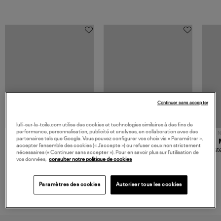
Continuer sans accepter
lulli-sur-la-toile.com utilise des cookies et technologies similaires à des fins de
performance, personnalisation, publicité et analyses, en collaboration avec des
NOUVELLE COLLECTION
N
partenaires tels que Google. Vous pouvez configurer vos choix via « Paramétrer »,
JEROME DREYFUSS
TORAL
accepter l’ensemble des cookies (« J’accepte ») ou refuser ceux non strictement
Sac Bobi S Cuir Lamé
Mocassins Killian Sport
Veste
nécessaires (« Continuer sans accepter »). Pour en savoir plus sur l’utilisation de
Champagne
Mousse
480,00 €
189,00 €
vos données,
consulter notre politique de cookies
Paramètres des cookies
Autoriser tous les cookies