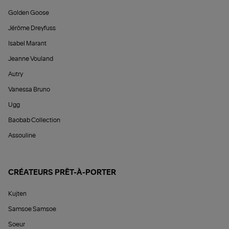
Golden Goose
Jérôme Dreyfuss
Isabel Marant
Jeanne Vouland
Autry
Vanessa Bruno
Ugg
Baobab Collection
Assouline
CRÉATEURS PRÊT-À-PORTER
Kujten
Samsoe Samsoe
Soeur