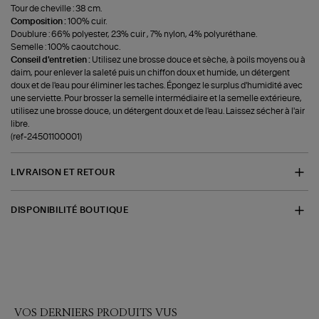
Tour de cheville : 38 cm.
Composition :
100% cuir.
Doublure : 66% polyester, 23% cuir , 7% nylon, 4% polyuréthane.
Semelle : 100% caoutchouc.
Conseil d'entretien :
Utilisez une brosse douce et sèche, à poils moyens ou à
daim, pour enlever la saleté puis un chiffon doux et humide, un détergent
doux et de l'eau pour éliminer les taches. Épongez le surplus d'humidité avec
une serviette. Pour brosser la semelle intermédiaire et la semelle extérieure,
utilisez une brosse douce, un détergent doux et de l'eau. Laissez sécher à l'air
libre.
(ref-24501100001)
LIVRAISON ET RETOUR
DISPONIBILITÉ BOUTIQUE
VOS DERNIERS PRODUITS VUS