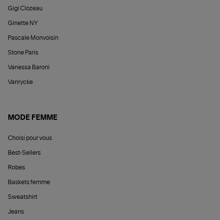
Gigi Clozeau
Ginette NY
Pascale Monvoisin
Stone Paris
Vanessa Baroni
Vanrycke
MODE FEMME
Choisi pour vous
Best-Sellers
Robes
Baskets femme
Sweatshirt
Jeans