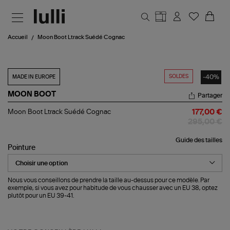
Aller au contenu principal
Accueil
Moon Boot Ltrack Suédé Cognac
SOLDES
-40%
MADE IN EUROPE
MOON BOOT
Partager
Moon
Moon Boot Ltrack Suédé Cognac
177,00 €
Boot
295,00 €
Ltrack
Suédé
Guide des tailles
Cognac
Pointure
Nous vous conseillons de prendre la taille au-dessus pour ce modèle. Par
exemple, si vous avez pour habitude de vous chausser avec un EU 38, optez
plutôt pour un EU 39-41.