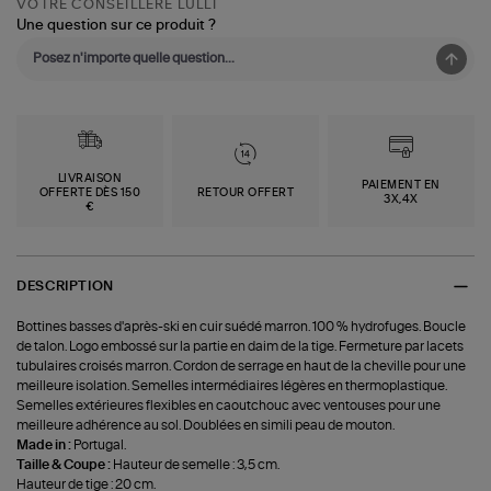
VOTRE CONSEILLÈRE LULLI
Une question sur ce produit ?
LIVRAISON
PAIEMENT EN
OFFERTE DÈS 150
RETOUR OFFERT
3X,4X
€
DESCRIPTION
Bottines basses d'après-ski en cuir suédé marron. 100 % hydrofuges. Boucle
de talon. Logo embossé sur la partie en daim de la tige. Fermeture par lacets
tubulaires croisés marron. Cordon de serrage en haut de la cheville pour une
meilleure isolation. Semelles intermédiaires légères en thermoplastique.
Semelles extérieures flexibles en caoutchouc avec ventouses pour une
meilleure adhérence au sol. Doublées en simili peau de mouton.
Made in :
Portugal.
Taille & Coupe :
Hauteur de semelle : 3,5 cm.
Hauteur de tige : 20 cm.