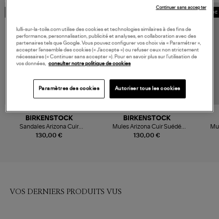
Continuer sans accepter
MADE IN EUROPE
MADE IN EUROPE
MADE 
lulli-sur-la-toile.com utilise des cookies et technologies similaires à des fins de
performance, personnalisation, publicité et analyses, en collaboration avec des
partenaires tels que Google. Vous pouvez configurer vos choix via « Paramétrer »,
accepter l’ensemble des cookies (« J’accepte ») ou refuser ceux non strictement
nécessaires (« Continuer sans accepter »). Pour en savoir plus sur l’utilisation de
vos données,
consulter notre politique de cookies
Paramètres des cookies
Autoriser tous les cookies
BIRKENSTOCK
BIRKENSTOCK
Sandales Arizona Cuir
Mules Arizona Cuir Suédé
Mul
Tabacco Brown
Taupe
130,00 €
130,00 €
VOS DERNIERS PRODUITS VUS