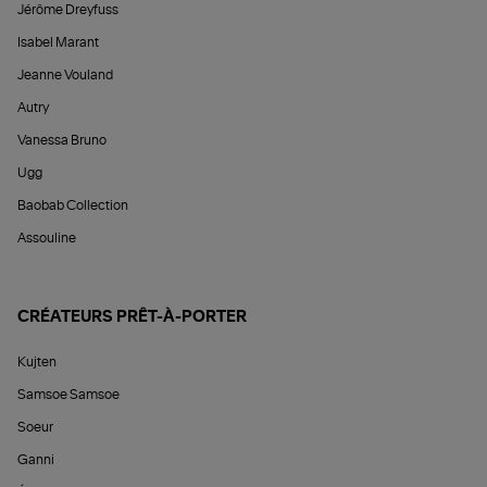
Jérôme Dreyfuss
Isabel Marant
Jeanne Vouland
Autry
Vanessa Bruno
Ugg
Baobab Collection
Assouline
CRÉATEURS PRÊT-À-PORTER
Kujten
Samsoe Samsoe
Soeur
Ganni