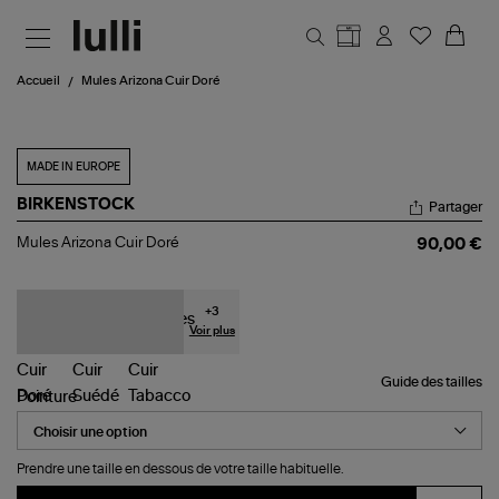
Aller au contenu principal
Accueil
Mules Arizona Cuir Doré
MADE IN EUROPE
BIRKENSTOCK
Partager
Mules
Mules Arizona Cuir Doré
90,00 €
Arizona
Cuir
Doré
+
3
Voir plus
Guide des tailles
Pointure
Prendre une taille en dessous de votre taille habituelle.