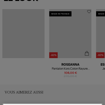
MADE IN FRANCE
MADE 
-60%
-60%
ROSEANNA
ES
Pantalon Kors Coton Rayures
J
Mandarine
108,00 €
270,00 €
VOUS AIMEREZ AUSSI