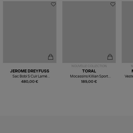
NOUVELLE COLLECTION
N
JEROME DREYFUSS
TORAL
Sac Bobi S Cuir Lamé
Mocassins Killian Sport
Veste
Champagne
Mousse
480,00 €
189,00 €