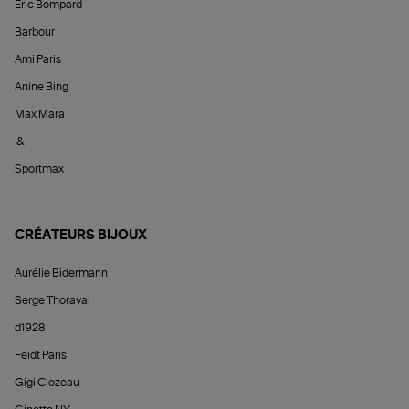
Éric Bompard
Barbour
Ami Paris
Anine Bing
Max Mara
&
Sportmax
CRÉATEURS BIJOUX
Aurélie Bidermann
Serge Thoraval
d1928
Feidt Paris
Gigi Clozeau