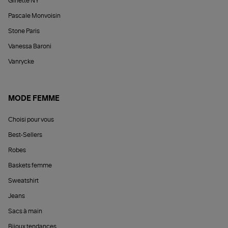
Ginette NY
Pascale Monvoisin
Stone Paris
Vanessa Baroni
Vanrycke
MODE FEMME
Choisi pour vous
Best-Sellers
Robes
Baskets femme
Sweatshirt
Jeans
Sacs à main
Bijoux tendances