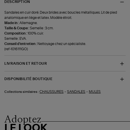
DESCRIPTION
Sandales en cuir doré. Deux brides avec boucles métalliques. Lit de pied
anatomique en liège et latex. Modèle étroit.
Made in :
Allemagne.
Taille & Coupe :
Semelle : 3 cm.
Composition :
100% cuir.
Semelle : EVA.
Conseil d'entretien :
Nettoyage chez un spécialiste.
(ref-1016111GO)
LIVRAISON ET RETOUR
DISPONIBILITÉ BOUTIQUE
-
-
CHAUSSURES
SANDALES
MULES
Collections similaires :
Adoptez
LE LOOK