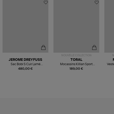
NOUVELLE COLLECTION
N
JEROME DREYFUSS
TORAL
Sac Bobi S Cuir Lamé
Mocassins Killian Sport
Veste
Champagne
Mousse
480,00 €
189,00 €