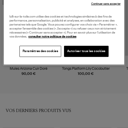
MADE IN EUROPE
Continuer sans accepter
lulli-sur-la-toile.com utilise des cookies et technologies similaires à des fins de
performance, personnalisation, publicité et analyses, en collaboration avec des
partenaires tels que Google. Vous pouvez configurer vos choix via « Paramétrer »,
accepter l’ensemble des cookies (« J’accepte ») ou refuser ceux non strictement
nécessaires (« Continuer sans accepter »). Pour en savoir plus sur l’utilisation de
vos données,
consulter notre politique de cookies
Paramètres des cookies
Autoriser tous les cookies
BIRKENSTOCK
TKEES
Mules Arizona Cuir Doré
Tongs Platform Lily Cocobutter
T
90,00 €
100,00 €
VOS DERNIERS PRODUITS VUS