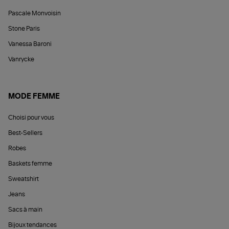
Pascale Monvoisin
Stone Paris
Vanessa Baroni
Vanrycke
MODE FEMME
Choisi pour vous
Best-Sellers
Robes
Baskets femme
Sweatshirt
Jeans
Sacs à main
Bijoux tendances