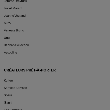
Jérôme Dreyfuss
Isabel Marant
Jeanne Vouland
Autry
Vanessa Bruno
Ugg
Baobab Collection
Assouline
CRÉATEURS PRÊT-À-PORTER
Kujten
Samsoe Samsoe
Soeur
Ganni
Éric Bompard