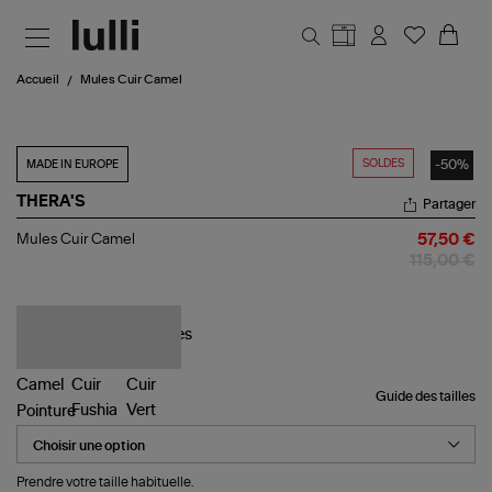
Aller au contenu principal
Accueil
Mules Cuir Camel
SOLDES
-50%
MADE IN EUROPE
THERA'S
Partager
Mules
Mules Cuir Camel
57,50 €
Cuir
115,00 €
Camel
Guide des tailles
Pointure
Prendre votre taille habituelle.