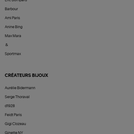
Barbour
Ami Paris
Anine Bing
Max Mara
&
Sportmax
CRÉATEURS BIJOUX
Aurélie Bidermann
Serge Thoraval
d1928
Feidt Paris
Gigi Clozeau
Ginette NY