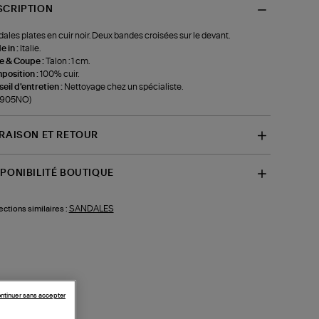
SCRIPTION
ales plates en cuir noir. Deux bandes croisées sur le devant.
 in :
Italie.
le & Coupe :
Talon : 1 cm.
position :
100% cuir.
eil d'entretien :
Nettoyage chez un spécialiste.
f-905NO)
VRAISON ET RETOUR
SPONIBILITÉ BOUTIQUE
SANDALES
ections similaires :
ntinuer sans accepter