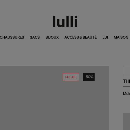
CHAUSSURES
SACS
BIJOUX
ACCESS & BEAUTÉ
LUI
MAISON
-50%
SOLDES
TH
Mu
Mule
Cui
Noi