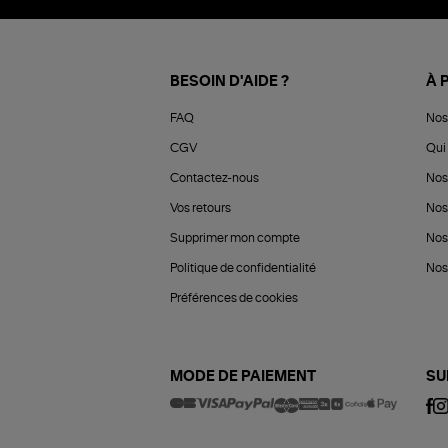
BESOIN D'AIDE ?
À 
FAQ
Nos
CGV
Qui 
Contactez-nous
Nos
Vos retours
Nos
Supprimer mon compte
Nos
Politique de confidentialité
Nos 
Préférences de cookies
MODE DE PAIEMENT
SU