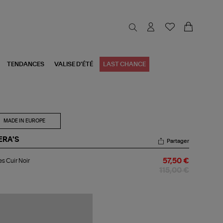
TENDANCES
VALISE D'ÉTÉ
LAST CHANCE
MADE IN EUROPE
ERA'S
Partager
les
s Cuir Noir
57,50 €
r
r
115,00 €