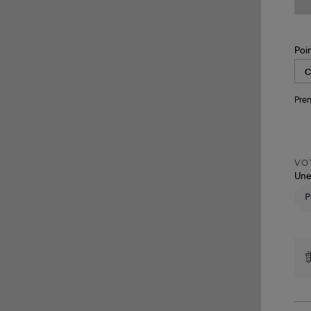
Poi
Pren
VOT
Une