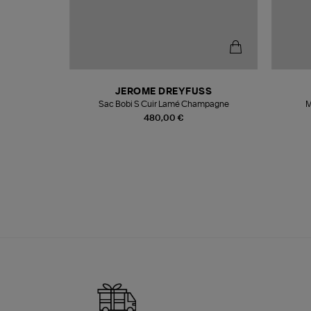
T
JEROME DREYFUSS
k
Sac Bobi S Cuir Lamé Champagne
M
480,00 €