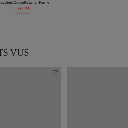
evalière Croisette Laiton Parme
77,50 €
155,00 €
TS VUS