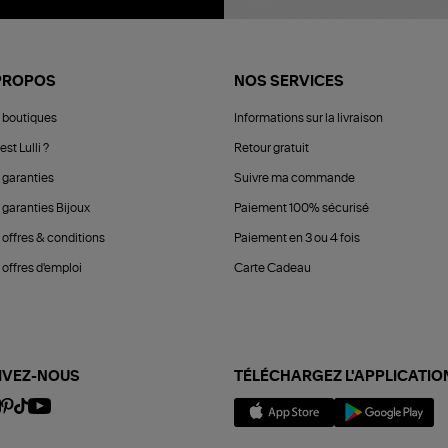
PROPOS
NOS SERVICES
 boutiques
Informations sur la livraison
est Lulli ?
Retour gratuit
 garanties
Suivre ma commande
 garanties Bijoux
Paiement 100% sécurisé
 offres & conditions
Paiement en 3 ou 4 fois
offres d'emploi
Carte Cadeau
IVEZ-NOUS
TÉLÉCHARGEZ L'APPLICATIO