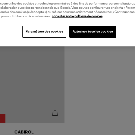
oile.com utilise des cookies et technologies similaires à des fins de performance, personnalisation, p
collaboration avec des partenaires tels que Google. Vous pouvez configurer vos choix via « Param
semble des cookies (« J’accepte ») ou refuser ceux non strictement nécessaires (« Continuer san
 plus sur l’utilisation de vos données,
consulter notre politique de cookies
Paramètres des cookies
Autoriser tous les cookies
CABIROL