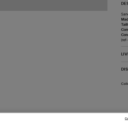
DE
Sand
Made
Tail
Com
Cons
(re
LI
DI
Coll
Co