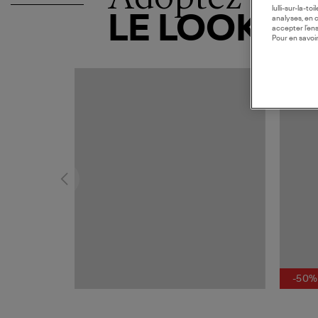
lulli-sur-la-t
LE LOOK
analyses, en 
accepter l’en
Pour en savoir
-50%