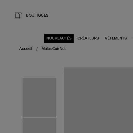
Aller au contenu principal
BOUTIQUES
NOUVEAUTÉS
CRÉATEURS
VÊTEMENTS
Accueil
Mules Cuir Noir