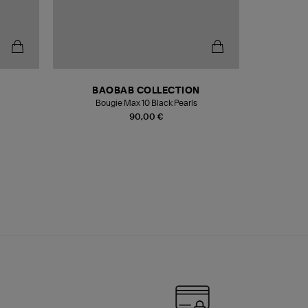
BAOBAB COLLECTION
Bougie Max 10 Black Pearls
Paréo Fou
90,00 €