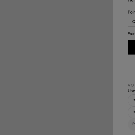
Poi
Pren
VOT
Une