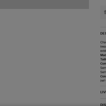
DE
Chau
tres
exté
Made
Tail
Com
Seme
Seme
Cons
(ref
LI
DI