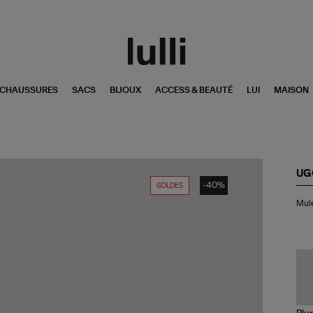
CHAUSSURES
SACS
BIJOUX
ACCESS & BEAUTÉ
LUI
MAISON
UG
-40%
SOLDES
Mu
Mul
Ho
Ta
Bax
Ch