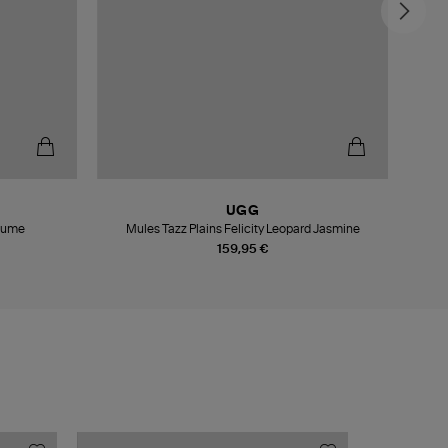
UGG
lume
Mules Tazz Plains Felicity Leopard Jasmine
159,95 €