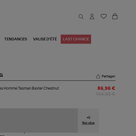
TENDANCES
VALISE D'ÉTÉ
LAST CHANCE
G
Partager
les
es Homme Tasman Baxter Chestnut
86,96 €
mme
sman
144,95 €
ter
estnut
+
5
Voir plus