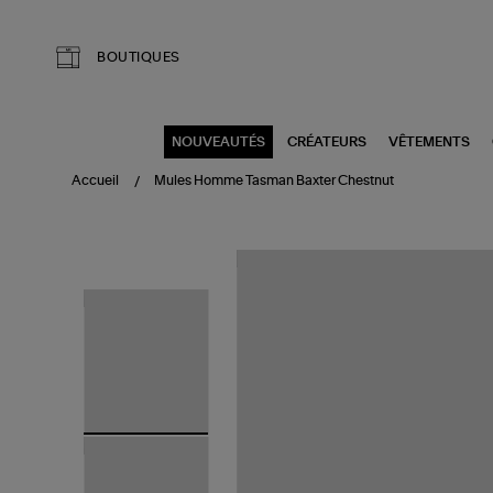
Aller au contenu principal
BOUTIQUES
NOUVEAUTÉS
CRÉATEURS
VÊTEMENTS
Accueil
Mules Homme Tasman Baxter Chestnut