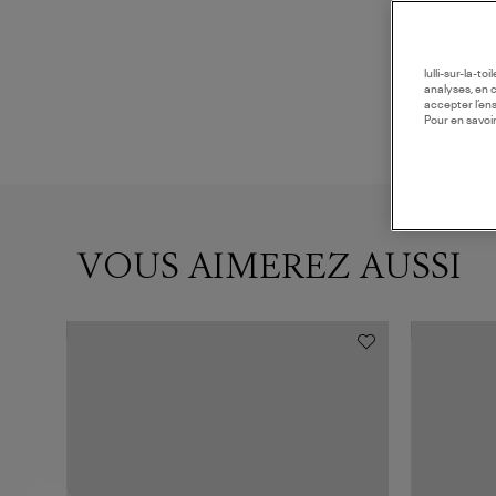
lulli-sur-la-t
analyses, en 
accepter l’en
Pour en savoir
VOUS AIMEREZ AUSSI