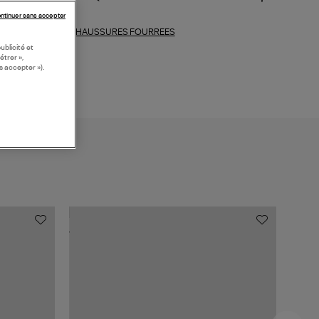
ntinuer sans accepter
CHAUSSURES FOURREES
ections similaires :
ublicité et
étrer »,
s accepter »).