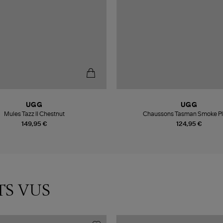
UGG
UGG
Mules Tazz II Chestnut
Chaussons Tasman Smoke P
149,95 €
124,95 €
TS VUS