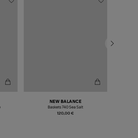
NEW BALANCE
e
Baskets 740 Sea Salt
Veste
120,00 €