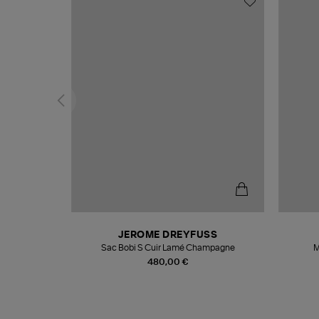
N
JEROME DREYFUSS
te
Sac Bobi S Cuir Lamé Champagne
M
480,00 €