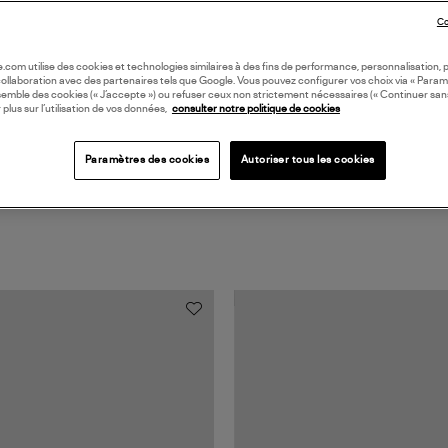
Co
Coll
oile.com utilise des cookies et technologies similaires à des fins de performance, personnalisation, p
collaboration avec des partenaires tels que Google. Vous pouvez configurer vos choix via « Param
semble des cookies (« J’accepte ») ou refuser ceux non strictement nécessaires (« Continuer san
 plus sur l’utilisation de vos données,
consulter notre politique de cookies
Paramètres des cookies
Autoriser tous les cookies