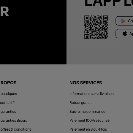
L'APP L
R
PROPOS
NOS SERVICES
 boutiques
Informations sur la livraison
est Lulli ?
Retour gratuit
 garanties
Suivre ma commande
 garanties Bijoux
Paiement 100% sécurisé
 offres & conditions
Paiement en 3 ou 4 fois