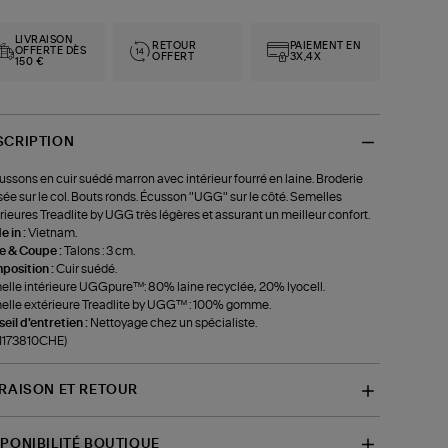
LIVRAISON
RETOUR
PAIEMENT EN
OFFERTE DÈS
OFFERT
3X,4X
150 €
SCRIPTION
ssons en cuir suédé marron avec intérieur fourré en laine. Broderie
sée sur le col. Bouts ronds. Écusson "UGG" sur le côté. Semelles
rieures Treadlite by UGG très légères et assurant un meilleur confort.
 in :
Vietnam.
le & Coupe :
Talons : 3 cm.
position :
Cuir suédé.
lle intérieure UGGpure™: 80% laine recyclée, 20% lyocell.
lle extérieure Treadlite by UGG™ : 100% gomme.
eil d'entretien :
Nettoyage chez un spécialiste.
-1173810CHE)
VRAISON ET RETOUR
SPONIBILITÉ BOUTIQUE