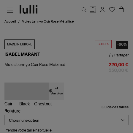
Aller au contenu principal
Accueil
Mules Lennyo Cuir Rose Métallisé
SOLDES
-60%
MADE IN EUROPE
ISABEL MARANT
Partager
Mules
Mules Lennyo Cuir Rose Métallisé
220,00 €
Lennyo
550,00 €
Cuir
Rose
Métallisé
+
1
Voir plus
Guide des tailles
Pointure
Prendre votre taille habituelle.