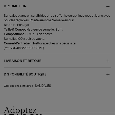
DESCRIPTION
Sandales plates en cuir. Brides en cuir effet holographique rose et jaune avec
boucles réglables. Pointe arrondie. Semelle en cuir.
Made in :
Portugal.
Taille & Coupe :
Hauteur de semelle : 3 cm.
Composition :
100% cuir de chèvre.
Semelle : 100% cuir de vache.
Conseil d'entretien :
Nettoyage chez un spécialiste.
(ref-SD046222E021S08MP)
LIVRAISON ET RETOUR
DISPONIBILITÉ BOUTIQUE
SANDALES
Collections similaires :
Adoptez