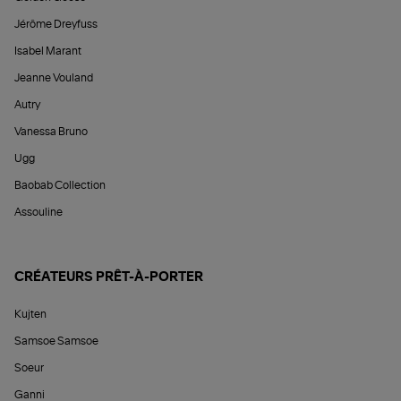
Jérôme Dreyfuss
Isabel Marant
Jeanne Vouland
Autry
Vanessa Bruno
Ugg
Baobab Collection
Assouline
CRÉATEURS PRÊT-À-PORTER
Kujten
Samsoe Samsoe
Soeur
Ganni