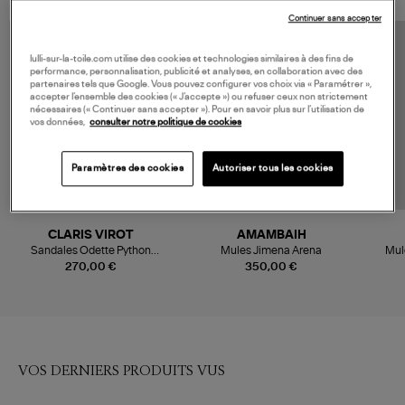
Continuer sans accepter
MADE IN EUROPE
lulli-sur-la-toile.com utilise des cookies et technologies similaires à des fins de
performance, personnalisation, publicité et analyses, en collaboration avec des
partenaires tels que Google. Vous pouvez configurer vos choix via « Paramétrer »,
accepter l’ensemble des cookies (« J’accepte ») ou refuser ceux non strictement
nécessaires (« Continuer sans accepter »). Pour en savoir plus sur l’utilisation de
vos données,
consulter notre politique de cookies
Paramètres des cookies
Autoriser tous les cookies
CLARIS VIROT
AMAMBAIH
Sandales Odette Python
Mules Jimena Arena
Mul
Terracotta
270,00 €
350,00 €
VOS DERNIERS PRODUITS VUS