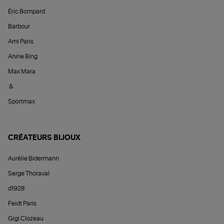
Éric Bompard
Barbour
Ami Paris
Anine Bing
Max Mara
&
Sportmax
CRÉATEURS BIJOUX
Aurélie Bidermann
Serge Thoraval
d1928
Feidt Paris
Gigi Clozeau