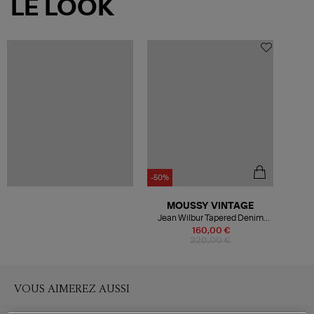
LE LOOK
-50%
MOUSSY VINTAGE
Jean Wilbur Tapered Denim
Bleu
160,00 €
320,00 €
VOUS AIMEREZ AUSSI