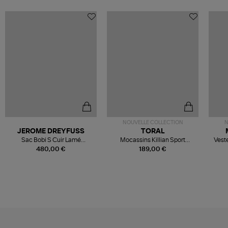
NOUVELLE COLLECTION
N
JEROME DREYFUSS
TORAL
Sac Bobi S Cuir Lamé
Mocassins Killian Sport
Veste
Champagne
Mousse
480,00 €
189,00 €