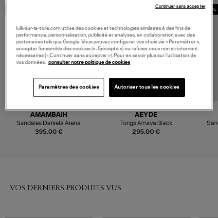
Continuer sans accepter
MADE IN EUROPE
MADE IN EUROPE
MADE 
lulli-sur-la-toile.com utilise des cookies et technologies similaires à des fins de
performance, personnalisation, publicité et analyses, en collaboration avec des
partenaires tels que Google. Vous pouvez configurer vos choix via « Paramétrer »,
accepter l’ensemble des cookies (« J’accepte ») ou refuser ceux non strictement
nécessaires (« Continuer sans accepter »). Pour en savoir plus sur l’utilisation de
vos données,
consulter notre politique de cookies
Paramètres des cookies
Autoriser tous les cookies
AMAMBAIH
AEYDE
Sandales Daniela Arena
Tongs Amaya Black
Sand
395,00 €
295,00 €
VOS DERNIERS PRODUITS VUS