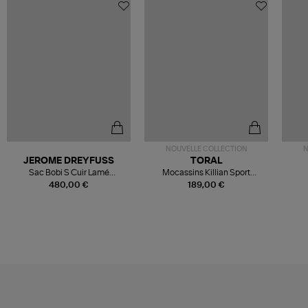
NOUVELLE COLLECTION
N
JEROME DREYFUSS
TORAL
Sac Bobi S Cuir Lamé
Mocassins Killian Sport
Champagne
Mousse
480,00 €
189,00 €