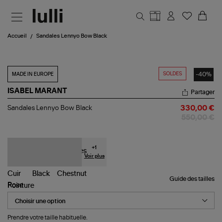
Aller au contenu principal
Accueil
Sandales Lennyo Bow Black
SOLDES
-40%
MADE IN EUROPE
ISABEL MARANT
Partager
Sandales
Sandales Lennyo Bow Black
330,00 €
Lennyo
550,00 €
Bow
Black
+
1
Voir plus
Guide des tailles
Pointure
Prendre votre taille habituelle.