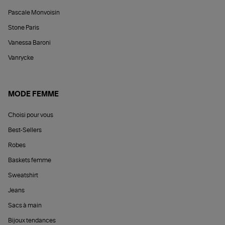
Pascale Monvoisin
Stone Paris
Vanessa Baroni
Vanrycke
MODE FEMME
Choisi pour vous
Best-Sellers
Robes
Baskets femme
Sweatshirt
Jeans
Sacs à main
Bijoux tendances