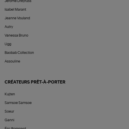
Jérôme Dreyfuss
Isabel Marant
Jeanne Vouland
Autry
Vanessa Bruno
Ugg
Baobab Collection
Assouline
CRÉATEURS PRÊT-À-PORTER
Kujten
Samsoe Samsoe
Soeur
Ganni
Éric Bompard