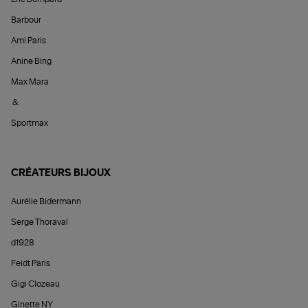
Barbour
Ami Paris
Anine Bing
Max Mara
&
Sportmax
CRÉATEURS BIJOUX
Aurélie Bidermann
Serge Thoraval
d1928
Feidt Paris
Gigi Clozeau
Ginette NY