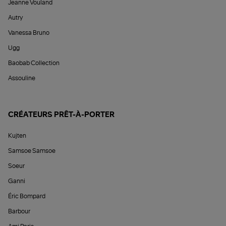
Jeanne Vouland
Autry
Vanessa Bruno
Ugg
Baobab Collection
Assouline
CRÉATEURS PRÊT-À-PORTER
Kujten
Samsoe Samsoe
Soeur
Ganni
Éric Bompard
Barbour