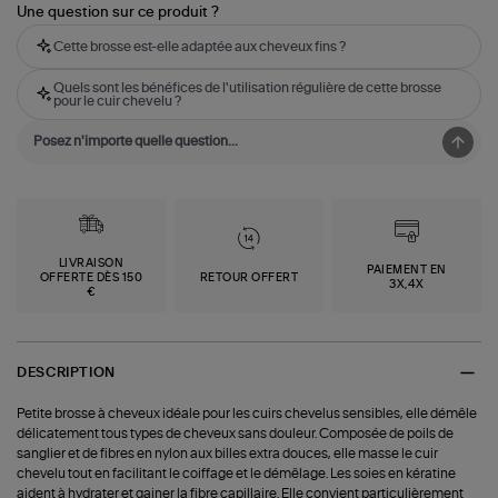
Une question sur ce produit ?
Cette brosse est-elle adaptée aux cheveux fins ?
Quels sont les bénéfices de l'utilisation régulière de cette brosse
pour le cuir chevelu ?
LIVRAISON
PAIEMENT EN
OFFERTE DÈS 150
RETOUR OFFERT
3X,4X
€
DESCRIPTION
Petite brosse à cheveux idéale pour les cuirs chevelus sensibles, elle démêle
délicatement tous types de cheveux sans douleur. Composée de poils de
sanglier et de fibres en nylon aux billes extra douces, elle masse le cuir
chevelu tout en facilitant le coiffage et le démêlage. Les soies en kératine
aident à hydrater et gainer la fibre capillaire. Elle convient particulièrement