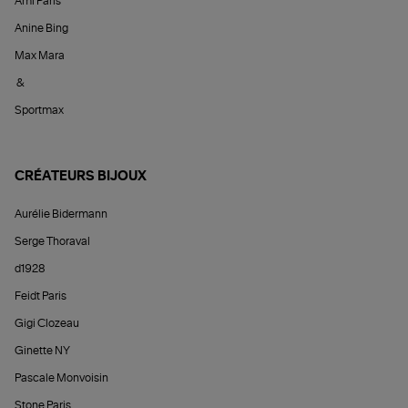
Ami Paris
Anine Bing
Max Mara
&
Sportmax
CRÉATEURS BIJOUX
Aurélie Bidermann
Serge Thoraval
d1928
Feidt Paris
Gigi Clozeau
Ginette NY
Pascale Monvoisin
Stone Paris