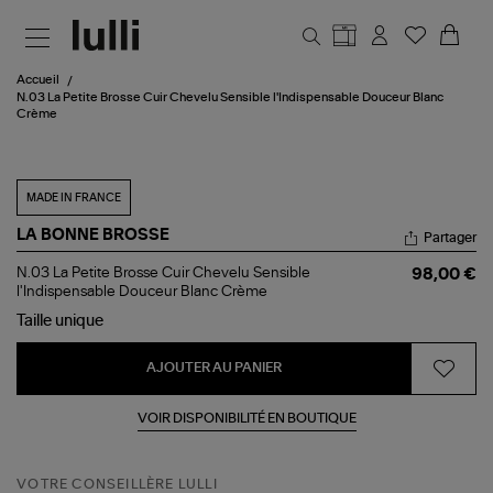
Aller au contenu principal
Accueil
N.03 La Petite Brosse Cuir Chevelu Sensible l'Indispensable Douceur Blanc
Crème
MADE IN FRANCE
LA BONNE BROSSE
Partager
N.03
N.03 La Petite Brosse Cuir Chevelu Sensible
98,00 €
La
l'Indispensable Douceur Blanc Crème
Petite
Taille
unique
Brosse
Cuir
Chevelu
AJOUTER AU PANIER
Sensible
l'Indispensable
Douceur
VOIR DISPONIBILITÉ EN BOUTIQUE
Blanc
Crème
VOTRE CONSEILLÈRE LULLI