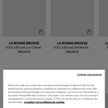
LA BONNE BROSSE
LA BONNE BROSSE
L
N.03 La Brosse Cuir Chevelu
N.02 La Brosse Démêlante &
N
Sensible l'Indispensable
Soin l'Indispensable Blanc
145,00 €
144,00 €
Douceur Blanc Crème
Crème
l'In
Continuer sans accepter
VOS DERNIERS PRODUITS VUS
lulli-sur-la-toile.com utilise des cookies et technologies similaires à des fins de
performance, personnalisation, publicité et analyses, en collaboration avec des
partenaires tels que Google. Vous pouvez configurer vos choix via « Paramétrer »,
accepter l’ensemble des cookies (« J’accepte ») ou refuser ceux non strictement
nécessaires (« Continuer sans accepter »). Pour en savoir plus sur l’utilisation de
vos données,
consulter notre politique de cookies