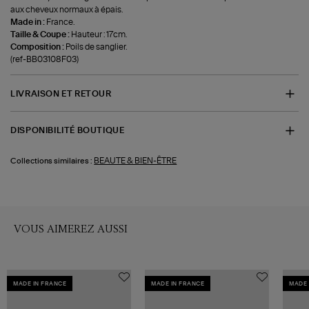
aux cheveux normaux à épais.
Made in :
France.
Taille & Coupe :
Hauteur : 17cm.
Composition :
Poils de sanglier.
(ref-BB03108F03)
LIVRAISON ET RETOUR
DISPONIBILITÉ BOUTIQUE
BEAUTE & BIEN-ÊTRE
Collections similaires :
VOUS AIMEREZ AUSSI
MADE IN FRANCE
MADE IN FRANCE
MADE 