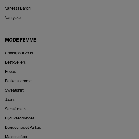
Vanessa Baroni
Vanrycke
MODE FEMME
Choisi pour vous
Best-Sellers
Robes
Baskets femme
Sweatshirt
Jeans
Sacs à main
Bijoux tendances
Doudounes et Parkas
Maison déco