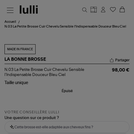
Aller au contenu principal
Accueil
N.03 La Petite Brosse Cuir Chevelu Sensible l'Indispensable Douceur Bleu Ciel
MADE IN FRANCE
LA BONNE BROSSE
Partager
N.03
N.03 La Petite Brosse Cuir Chevelu Sensible
98,00 €
La
l'Indispensable Douceur Bleu Ciel
Petite
Taille
unique
Brosse
Cuir
Épuisé
Chevelu
Sensible
l'Indispensable
Douceur
Bleu
VOTRE CONSEILLÈRE LULLI
Ciel
Une question sur ce produit ?
Cette brosse est-elle adaptée aux cheveux fins ?