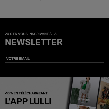
20 € EN VOUS INSCRIVANT À LA
NEWSLETTER
-10% EN TÉLÉCHARGEANT
L'APP LULLI