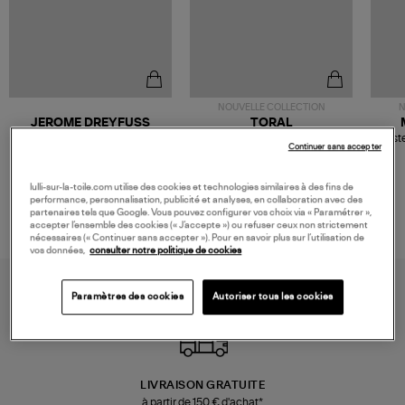
NOUVELLE COLLECTION
N
JEROME DREYFUSS
TORAL
Sac Bobi S Cuir Lamé
Mocassins Killian Sport
Veste
Continuer sans accepter
Champagne
Mousse
480,00 €
189,00 €
lulli-sur-la-toile.com utilise des cookies et technologies similaires à des fins de
performance, personnalisation, publicité et analyses, en collaboration avec des
partenaires tels que Google. Vous pouvez configurer vos choix via « Paramétrer »,
accepter l’ensemble des cookies (« J’accepte ») ou refuser ceux non strictement
nécessaires (« Continuer sans accepter »). Pour en savoir plus sur l’utilisation de
vos données,
consulter notre politique de cookies
Paramètres des cookies
Autoriser tous les cookies
LIVRAISON GRATUITE
à partir de 150 € d'achat*