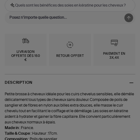
Quels sont les bénéfices des soies en kératine pour les cheveux ?
LIVRAISON
PAIEMENT EN
OFFERTE DÈS 150
RETOUR OFFERT
3X,4X
€
DESCRIPTION
Petite brosse à cheveux idéale pour les cuirs chevelus sensibles, elle démêle
délicatement tous types de cheveux sans douleur. Composée de poils de
sanglier et de fibres en nylon aux billes extra douces, elle masse le cuir
chevelu tout en facilitant le coiffage et le démêlage. Les soies en kératine
aident à hydrater et gainer la fibre capillaire. Elle convient particulièrement
aux cheveux normaux à épais.
Made in :
France.
Taille & Coupe :
Hauteur : 17cm.
Composition :
Poils de sanglier.