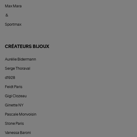
Max Mara
&
Sportmax
CRÉATEURS BIJOUX
Aurélie Bidermann
Serge Thoraval
d1928
Feidt Paris
Gigi Clozeau
Ginette NY
Pascale Monvoisin
Stone Paris
Vanessa Baroni