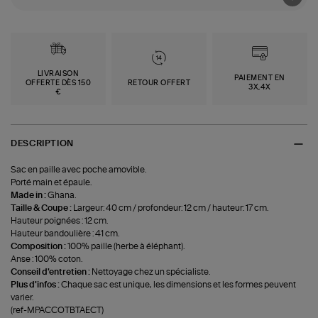
LIVRAISON
PAIEMENT EN
OFFERTE DÈS 150
RETOUR OFFERT
3X,4X
€
DESCRIPTION
Sac en paille avec poche amovible.
Porté main et épaule.
Made in :
Ghana.
Taille & Coupe :
Largeur: 40 cm / profondeur: 12 cm / hauteur: 17 cm.
Hauteur poignées : 12 cm.
Hauteur bandoulière : 41 cm.
Composition :
100% paille (herbe à éléphant).
Anse : 100% coton.
Conseil d'entretien :
Nettoyage chez un spécialiste.
Plus d'infos :
Chaque sac est unique, les dimensions et les formes peuvent
varier.
(ref-MPACCOTBTAECT)