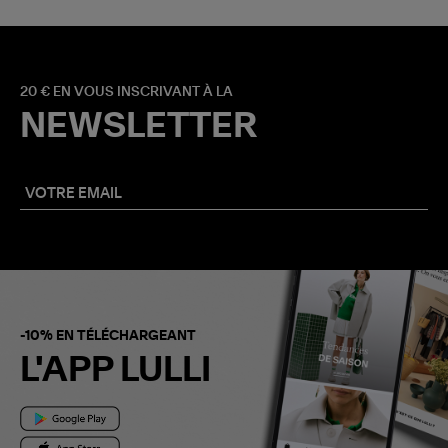
20 € EN VOUS INSCRIVANT À LA
NEWSLETTER
-10% EN TÉLÉCHARGEANT
L'APP LULLI