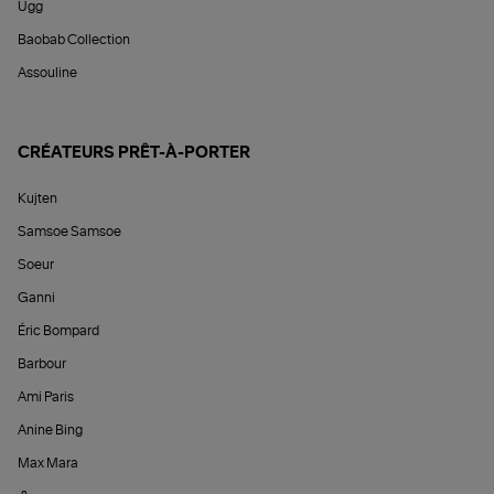
Ugg
Baobab Collection
Assouline
CRÉATEURS PRÊT-À-PORTER
Kujten
Samsoe Samsoe
Soeur
Ganni
Éric Bompard
Barbour
Ami Paris
Anine Bing
Max Mara