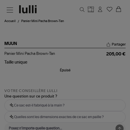
Aller au contenu principal
Accueil
Panier Mini Pacha Brown-Tan
MUUN
Partager
Panier
Panier Mini Pacha Brown-Tan
205,00 €
Mini
Pacha
Taille
unique
Brown-
Épuisé
Tan
VOTRE CONSEILLÈRE LULLI
Une question sur ce produit ?
Ce sac est-il fabriqué à la main ?
Quelles sont les dimensions exactes de ce sac en paille ?