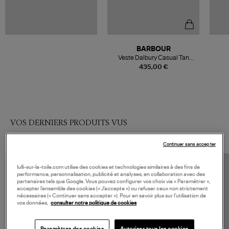
BARBOUR
Veste Dalbury Casual Tan
Beige Tattersall
435,00 €
VOS DERNIERS PRODUITS VUS
Continuer sans accepter
lulli-sur-la-toile.com utilise des cookies et technologies similaires à des fins de
performance, personnalisation, publicité et analyses, en collaboration avec des
partenaires tels que Google. Vous pouvez configurer vos choix via « Paramétrer »,
accepter l’ensemble des cookies (« J’accepte ») ou refuser ceux non strictement
nécessaires (« Continuer sans accepter »). Pour en savoir plus sur l’utilisation de
vos données,
consulter notre politique de cookies