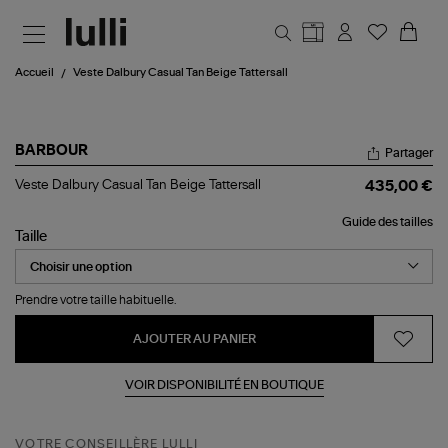
Aller au contenu principal
Accueil
Veste Dalbury Casual Tan Beige Tattersall
BARBOUR
Partager
Veste
Veste Dalbury Casual Tan Beige Tattersall
435,00 €
Dalbury
Casual
Guide des tailles
Tan
Taille
Beige
Tattersall
Prendre votre taille habituelle.
AJOUTER AU PANIER
VOIR DISPONIBILITÉ EN BOUTIQUE
VOTRE CONSEILLÈRE LULLI