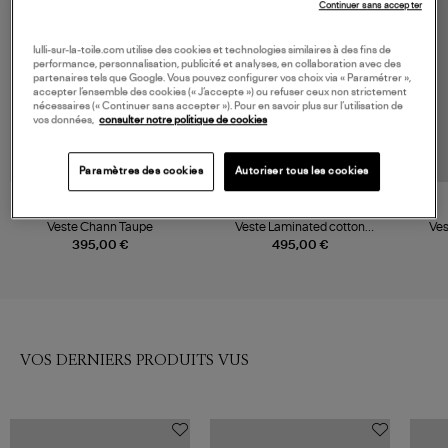
Continuer sans accepter
lulli-sur-la-toile.com utilise des cookies et technologies similaires à des fins de
performance, personnalisation, publicité et analyses, en collaboration avec des
partenaires tels que Google. Vous pouvez configurer vos choix via « Paramétrer »,
accepter l’ensemble des cookies (« J’accepte ») ou refuser ceux non strictement
nécessaires (« Continuer sans accepter »). Pour en savoir plus sur l’utilisation de
vos données,
consulter notre politique de cookies
Paramètres des cookies
Autoriser tous les cookies
VANESSA BRUNO
GANNI
Veste Chann Taupe
Veste Laminated cotton
Ves
canvas Almond Milk
395,00 €
495,00 €
VOS DERNIERS PRODUITS VUS