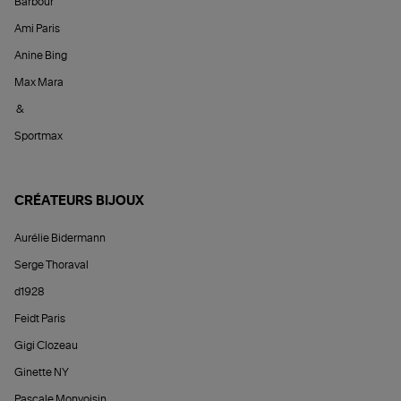
Barbour
Ami Paris
Anine Bing
Max Mara
&
Sportmax
CRÉATEURS BIJOUX
Aurélie Bidermann
Serge Thoraval
d1928
Feidt Paris
Gigi Clozeau
Ginette NY
Pascale Monvoisin