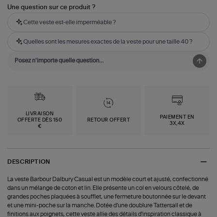
Une question sur ce produit ?
Cette veste est-elle imperméable ?
Quelles sont les mesures exactes de la veste pour une taille 40 ?
LIVRAISON
PAIEMENT EN
OFFERTE DÈS 150
RETOUR OFFERT
3X,4X
€
DESCRIPTION
La veste Barbour Dalbury Casual est un modèle court et ajusté, confectionné
dans un mélange de coton et lin. Elle présente un col en velours côtelé, de
grandes poches plaquées à soufflet, une fermeture boutonnée sur le devant
et une mini-poche sur la manche. Dotée d'une doublure Tattersall et de
finitions aux poignets, cette veste allie des détails d'inspiration classique à