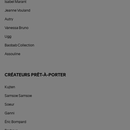
Isabel Marant
Jeanne Vouland
Autry
Vanessa Bruno
Ugg
Baobab Collection
Assouline
CRÉATEURS PRÊT-À-PORTER
Kujten
Samsoe Samsoe
Soeur
Ganni
Éric Bompard