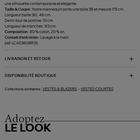
une silhouette contemporaine et élégante.
Taille & Coupe :
Notre mannequin porte une taille 36 et mesure 175 cm.
Longueur (taille 36) : 48 cm.
Demi-tour de poitrine : 51 cm.
Longueur de manches : 63 cm.
Composition :
80 % coton, 20 % lin.
Conseil d'entretien :
Lavage à la main.
(ref-LCA0380BR31)
LIVRAISON ET RETOUR
DISPONIBILITÉ BOUTIQUE
-
VESTES & BLAZERS
VESTES COURTES
Collections similaires :
Adoptez
LE LOOK