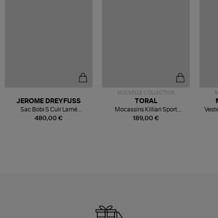
NOUVELLE COLLECTION
N
JEROME DREYFUSS
TORAL
Sac Bobi S Cuir Lamé
Mocassins Killian Sport
Veste
Champagne
Mousse
480,00 €
189,00 €