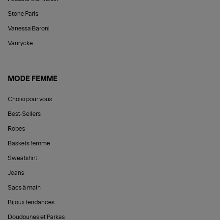
Stone Paris
Vanessa Baroni
Vanrycke
MODE FEMME
Choisi pour vous
Best-Sellers
Robes
Baskets femme
Sweatshirt
Jeans
Sacs à main
Bijoux tendances
Doudounes et Parkas