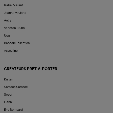
Isabel Marant
Jeanne Vouland
Autry
Vanessa Bruno
Ugg
Baobab Collection
Assouline
CRÉATEURS PRÊT-À-PORTER
Kujten
Samsoe Samsoe
Soeur
Ganni
Éric Bompard