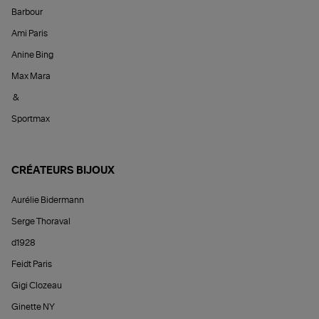
Barbour
Ami Paris
Anine Bing
Max Mara
&
Sportmax
CRÉATEURS BIJOUX
Aurélie Bidermann
Serge Thoraval
d1928
Feidt Paris
Gigi Clozeau
Ginette NY