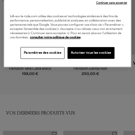
Continuer sans accepter
lulli-sur-la-toile.com utilise des cookies et technologies similaires à des fins de
performance, personnalisation, publicité et analyses, en collaboration avec des
partenaires tels que Google. Vous pouvez configurer vos choix via « Paramétrer »,
accepter l’ensemble des cookies (« J’accepte ») ou refuser ceux non strictement
nécessaires (« Continuer sans accepter »). Pour en savoir plus sur l’utilisation de
vos données,
consulter notre politique de cookies
Paramètres des cookies
Autoriser tous les cookies
LABO ART
VANESSA BRUNO
Pantalon Vela Clara Black
Pantalon Dandy Noir
199,00 €
250,00 €
VOS DERNIERS PRODUITS VUS