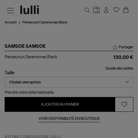
Aller au contenu principal
Accueil
Pantacourt Saramonas Black
SAMSOE SAMSOE
Partager
Pantacourt
Pantacourt Saramonas Black
130,00 €
Saramonas
Black
Guide des tailles
Taille
Prendre votre taille habituelle.
AJOUTER AU PANIER
VOIR DISPONIBILITÉ EN BOUTIQUE
VOTRE CONSEILLÈRE LULLI