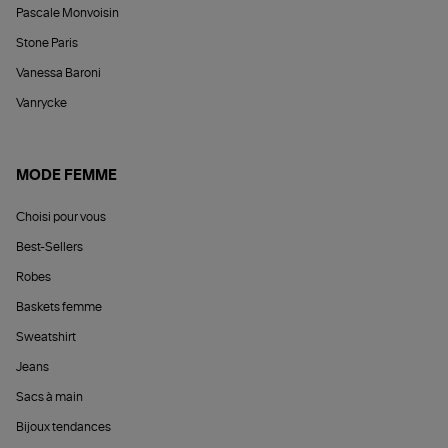
Pascale Monvoisin
Stone Paris
Vanessa Baroni
Vanrycke
MODE FEMME
Choisi pour vous
Best-Sellers
Robes
Baskets femme
Sweatshirt
Jeans
Sacs à main
Bijoux tendances