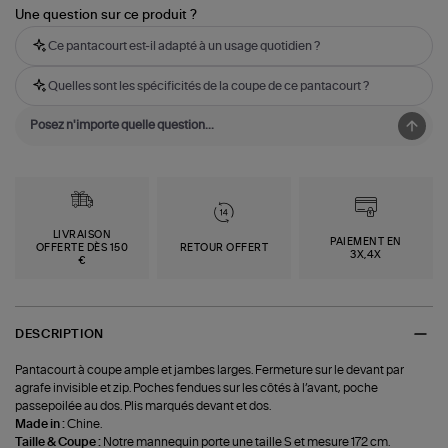
Une question sur ce produit ?
Ce pantacourt est-il adapté à un usage quotidien ?
Quelles sont les spécificités de la coupe de ce pantacourt ?
LIVRAISON
PAIEMENT EN
OFFERTE DÈS 150
RETOUR OFFERT
3X,4X
€
DESCRIPTION
Pantacourt à coupe ample et jambes larges. Fermeture sur le devant par
agrafe invisible et zip. Poches fendues sur les côtés à l’avant, poche
passepoilée au dos. Plis marqués devant et dos.
Made in :
Chine.
Taille & Coupe :
Notre mannequin porte une taille S et mesure 172 cm.