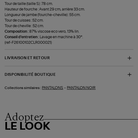
Tour de taille (taille S) : 78 cm.
Hauteur de fourche : Avant 29 cm, arrière 33 cm.
Longueur de jambe (fourche-cheville) : 55 cm.
Tour de cuisses : 52 cm.
Tour de cheville : 52 cm.
Composition :
87% viscose eco vero, 13% lin.
Conseil d'entretien :
Lavage en machine à 30°.
(ref-F26100102CLR000021)
LIVRAISON ET RETOUR
DISPONIBILITÉ BOUTIQUE
-
PANTALONS
PANTALON NOIR
Collections similaires :
Adoptez
LE LOOK