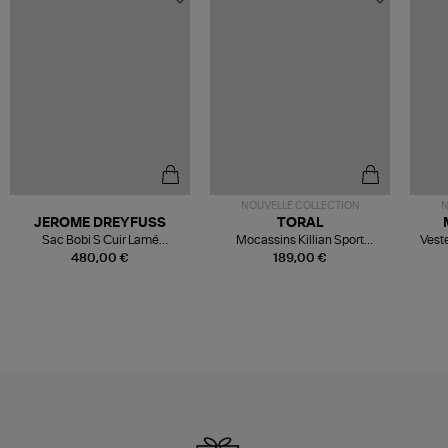
NOUVELLE COLLECTION
N
JEROME DREYFUSS
TORAL
Sac Bobi S Cuir Lamé
Mocassins Killian Sport
Veste
Champagne
Mousse
480,00 €
189,00 €