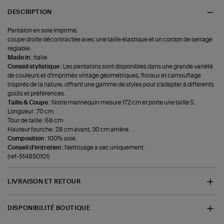
DESCRIPTION
Pantalon en soie imprimé,
coupe droite décontractée avec une taille élastique et un cordon de serrage
réglable .
Made in :
Italie.
Conseil stylistique :
Les pantalons sont disponibles dans une grande variété
de couleurs et d'imprimés vintage géométriques, floraux et camouflage
inspirés de la nature, offrant une gamme de styles pour s'adapter à différents
goûts et préférences.
Taille & Coupe :
Notre mannequin mesure 172 cm et porte une taille S.
Longueur : 70 cm
Tour de taille : 68 cm
Hauteur fourche : 28 cm avant, 30 cm arrière.
Composition :
100% soie.
Conseil d'entretien :
Nettoyage a sec uniquement.
(ref-514850101)
LIVRAISON ET RETOUR
DISPONIBILITÉ BOUTIQUE