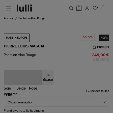
Aller au contenu principal
Accueil
Pantalon Aloe Rouge
SOLDES
-40%
MADE IN EUROPE
PIERRE LOUIS MASCIA
Partager
Pantalon
Pantalon Aloe Rouge
249,00 €
Aloe
415,00 €
Rouge
+
6
Voir plus
Guide des tailles
Taille
Prendre votre taille habituelle.