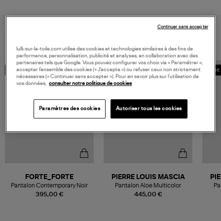
Continuer sans accepter
VOUS AIMEREZ AUSSI
lulli-sur-la-toile.com utilise des cookies et technologies similaires à des fins de
performance, personnalisation, publicité et analyses, en collaboration avec des
partenaires tels que Google. Vous pouvez configurer vos choix via « Paramétrer »,
accepter l’ensemble des cookies (« J’accepte ») ou refuser ceux non strictement
MADE IN EUROPE
MADE IN EUROPE
MADE 
nécessaires (« Continuer sans accepter »). Pour en savoir plus sur l’utilisation de
vos données,
consulter notre politique de cookies
Paramètres des cookies
Autoriser tous les cookies
FORTE_FORTE
PIERRE LOUIS MASCIA
PI
Pantalon Contemporary Noir
Pantalon Aloe Multicolor
Pa
395,00 €
445,00 €