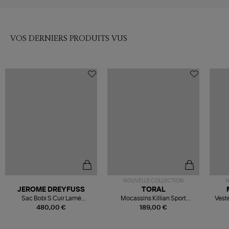
VOS DERNIERS PRODUITS VUS
NOUVELLE COLLECTION
N
JEROME DREYFUSS
TORAL
Sac Bobi S Cuir Lamé
Mocassins Killian Sport
Veste
Champagne
Mousse
480,00 €
189,00 €