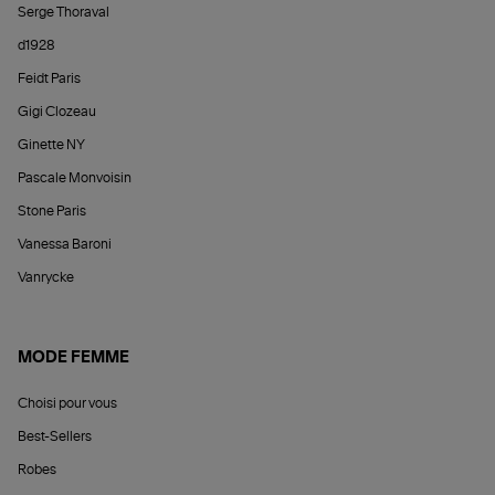
Serge Thoraval
d1928
Feidt Paris
Gigi Clozeau
Ginette NY
Pascale Monvoisin
Stone Paris
Vanessa Baroni
Vanrycke
MODE FEMME
Choisi pour vous
Best-Sellers
Robes