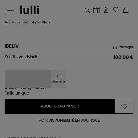
Aller au contenu principal
Accueil
Sac Tokyo Ii Black
IBELIV
Partager
Sac
Sac Tokyo Ii Black
180,00 €
Tokyo
Ii
Black
+
2
Voir plus
Taille
unique
AJOUTER AU PANIER
VOIR DISPONIBILITÉ EN BOUTIQUE