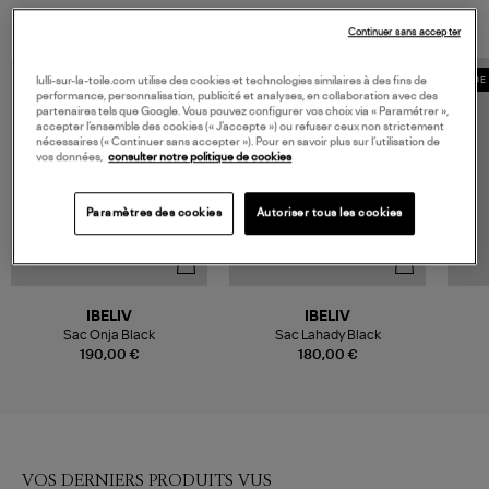
Continuer sans accepter
lulli-sur-la-toile.com utilise des cookies et technologies similaires à des fins de
MADE 
performance, personnalisation, publicité et analyses, en collaboration avec des
partenaires tels que Google. Vous pouvez configurer vos choix via « Paramétrer »,
accepter l’ensemble des cookies (« J’accepte ») ou refuser ceux non strictement
nécessaires (« Continuer sans accepter »). Pour en savoir plus sur l’utilisation de
vos données,
consulter notre politique de cookies
Paramètres des cookies
Autoriser tous les cookies
IBELIV
IBELIV
Sac Onja Black
Sac Lahady Black
190,00 €
180,00 €
VOS DERNIERS PRODUITS VUS