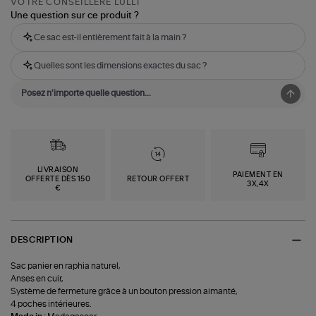
VOTRE CONSEILLÈRE LULLI
Une question sur ce produit ?
Ce sac est-il entièrement fait à la main ?
Quelles sont les dimensions exactes du sac ?
LIVRAISON
PAIEMENT EN
OFFERTE DÈS 150
RETOUR OFFERT
3X,4X
€
DESCRIPTION
Sac panier en raphia naturel,
Anses en cuir,
Système de fermeture grâce à un bouton pression aimanté,
4 poches intérieures.