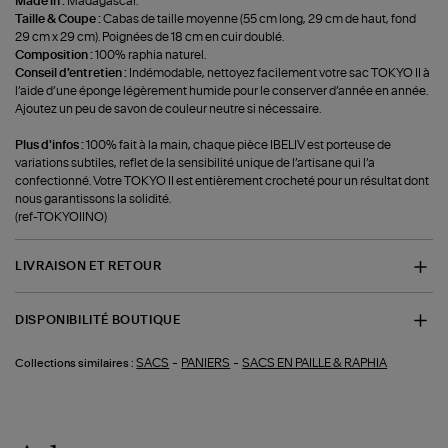
Made in :
Madagascar.
Taille & Coupe :
Cabas de taille moyenne (55 cm long, 29 cm de haut, fond
29 cm x 29 cm). Poignées de 18 cm en cuir doublé.
Composition :
100% raphia naturel.
Conseil d'entretien :
Indémodable, nettoyez facilement votre sac TOKYO II à
l’aide d’une éponge légèrement humide pour le conserver d’année en année.
Ajoutez un peu de savon de couleur neutre si nécessaire.
Plus d'infos :
100% fait à la main, chaque pièce IBELIV est porteuse de
variations subtiles, reflet de la sensibilité unique de l’artisane qui l’a
confectionné. Votre TOKYO II est entièrement crocheté pour un résultat dont
nous garantissons la solidité.
(ref-TOKYOIINO)
LIVRAISON ET RETOUR
DISPONIBILITÉ BOUTIQUE
-
-
SACS
PANIERS
SACS EN PAILLE & RAPHIA
Collections similaires :