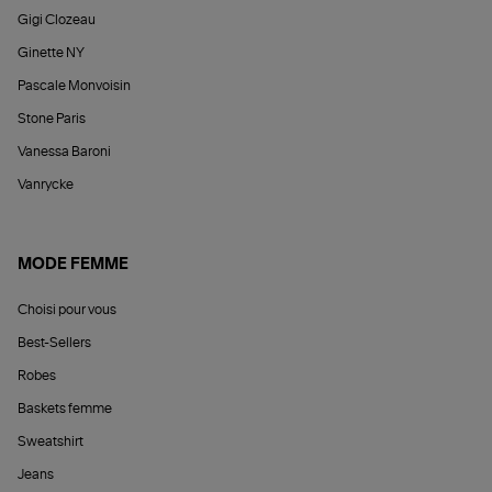
Gigi Clozeau
Ginette NY
Pascale Monvoisin
Stone Paris
Vanessa Baroni
Vanrycke
MODE FEMME
Choisi pour vous
Best-Sellers
Robes
Baskets femme
Sweatshirt
Jeans