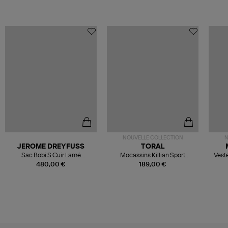
NOUVELLE COLLECTION
N
JEROME DREYFUSS
TORAL
Sac Bobi S Cuir Lamé
Mocassins Killian Sport
Veste
Champagne
Mousse
480,00 €
189,00 €