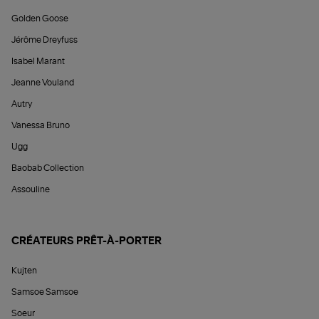
Golden Goose
Jérôme Dreyfuss
Isabel Marant
Jeanne Vouland
Autry
Vanessa Bruno
Ugg
Baobab Collection
Assouline
CRÉATEURS PRÊT-À-PORTER
Kujten
Samsoe Samsoe
Soeur