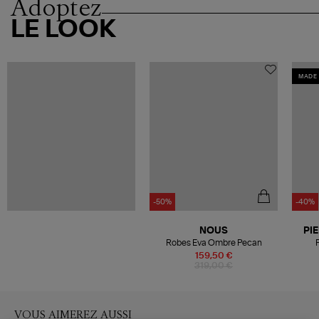
Adoptez
LE LOOK
MADE 
-50%
-40%
NOUS
PI
Robes Eva Ombre Pecan
159,50 €
319,00 €
VOUS AIMEREZ AUSSI