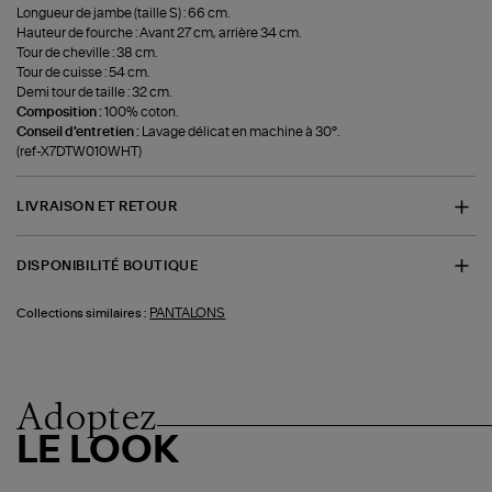
Longueur de jambe (taille S) : 66 cm.
Hauteur de fourche : Avant 27 cm, arrière 34 cm.
Tour de cheville : 38 cm.
Tour de cuisse : 54 cm.
Demi tour de taille : 32 cm.
Composition :
100% coton.
Conseil d'entretien :
Lavage délicat en machine à 30°.
(ref-X7DTW010WHT)
LIVRAISON ET RETOUR
DISPONIBILITÉ BOUTIQUE
PANTALONS
Collections similaires :
Adoptez
LE LOOK