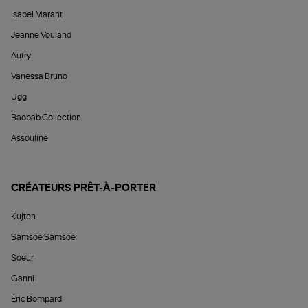
Isabel Marant
Jeanne Vouland
Autry
Vanessa Bruno
Ugg
Baobab Collection
Assouline
CRÉATEURS PRÊT-À-PORTER
Kujten
Samsoe Samsoe
Soeur
Ganni
Éric Bompard