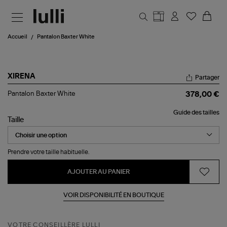
Aller au contenu principal
Accueil
Pantalon Baxter White
XIRENA
Partager
Pantalon
Pantalon Baxter White
378,00 €
Baxter
White
Guide des tailles
Taille
Prendre votre taille habituelle.
AJOUTER AU PANIER
VOIR DISPONIBILITÉ EN BOUTIQUE
VOTRE CONSEILLÈRE LULLI