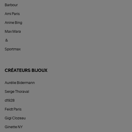
Barbour
Ami Paris
Anine Bing
Max Mara
&
Sportmax
CRÉATEURS BIJOUX
Aurélie Bidermann
Serge Thoraval
d1928
Feidt Paris
Gigi Clozeau
Ginette NY