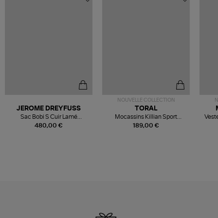
NOUVELLE COLLECTION
N
JEROME DREYFUSS
TORAL
Sac Bobi S Cuir Lamé
Mocassins Killian Sport
Veste
Champagne
Mousse
480,00 €
189,00 €