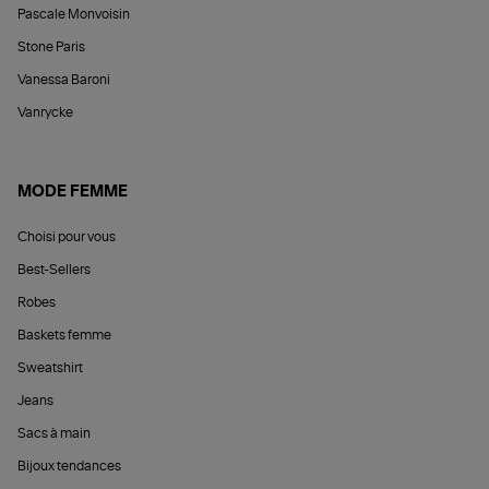
Pascale Monvoisin
Stone Paris
Vanessa Baroni
Vanrycke
MODE FEMME
Choisi pour vous
Best-Sellers
Robes
Baskets femme
Sweatshirt
Jeans
Sacs à main
Bijoux tendances