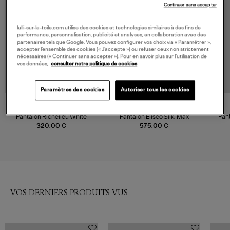
Continuer sans accepter
lulli-sur-la-toile.com utilise des cookies et technologies similaires à des fins de
performance, personnalisation, publicité et analyses, en collaboration avec des
partenaires tels que Google. Vous pouvez configurer vos choix via « Paramétrer »,
accepter l’ensemble des cookies (« J’accepte ») ou refuser ceux non strictement
nécessaires (« Continuer sans accepter »). Pour en savoir plus sur l’utilisation de
vos données,
consulter notre politique de cookies
Paramètres des cookies
Autoriser tous les cookies
FARM RIO
MAX MARA
Pantalon Richelieu White
Pantalon Eliseo Silk, Max
Pan
320,00 €
575,00 €
VOS DERNIERS PRODUITS VUS