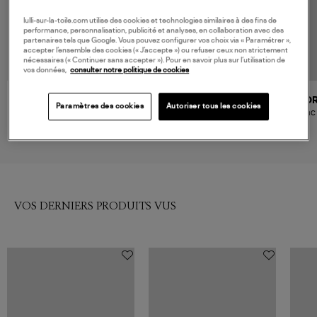
lulli-sur-la-toile.com utilise des cookies et technologies similaires à des fins de
performance, personnalisation, publicité et analyses, en collaboration avec des
partenaires tels que Google. Vous pouvez configurer vos choix via « Paramétrer »,
accepter l’ensemble des cookies (« J’accepte ») ou refuser ceux non strictement
nécessaires (« Continuer sans accepter »). Pour en savoir plus sur l’utilisation de
vos données,
consulter notre politique de cookies
A.P.C.
DRAGON DIFFUSION
D
Paramètres des cookies
Autoriser tous les cookies
Sac Virginie Box Rouge Vif
Sac Santa Croce Big Cuir
Sac 
Poppy Red
490,00 €
511,00 €
VOS DERNIERS PRODUITS VUS