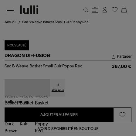
Aller au contenu principal
Accueil
Sac B Weave Basket Small Cuir Poppy Red
NOUVEAUTÉ
DRAGON DIFFUSION
Partager
Sac
Sac B Weave Basket Small Cuir Poppy Red
387,00 €
B
Weave
Basket
Small
+
1
Cuir
Voir plus
Poppy
Red
Taille
unique
AJOUTER AU PANIER
VOIR DISPONIBILITÉ EN BOUTIQUE