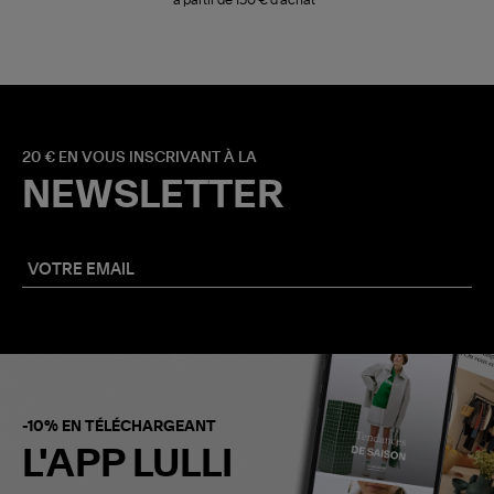
20 € EN VOUS INSCRIVANT À LA
NEWSLETTER
-10% EN TÉLÉCHARGEANT
L'APP LULLI