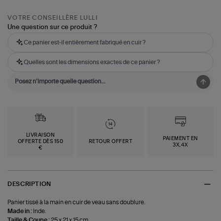
VOTRE CONSEILLÈRE LULLI
Une question sur ce produit ?
Ce panier est-il entièrement fabriqué en cuir ?
Quelles sont les dimensions exactes de ce panier ?
LIVRAISON
PAIEMENT EN
OFFERTE DÈS 150
RETOUR OFFERT
3X,4X
€
DESCRIPTION
Panier tissé à la main en cuir de veau sans doublure.
Made in :
Inde.
Taille & Coupe :
25 x 21 x 15 cm.