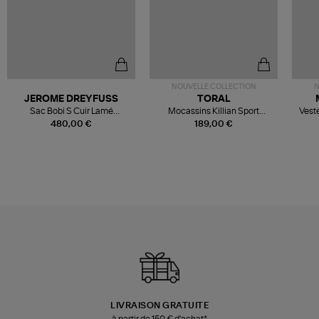
NOUVELLE COLLECTION
N
JEROME DREYFUSS
TORAL
Sac Bobi S Cuir Lamé
Mocassins Killian Sport
Veste
Champagne
Mousse
480,00 €
189,00 €
LIVRAISON GRATUITE
à partir de 150 € d'achat*