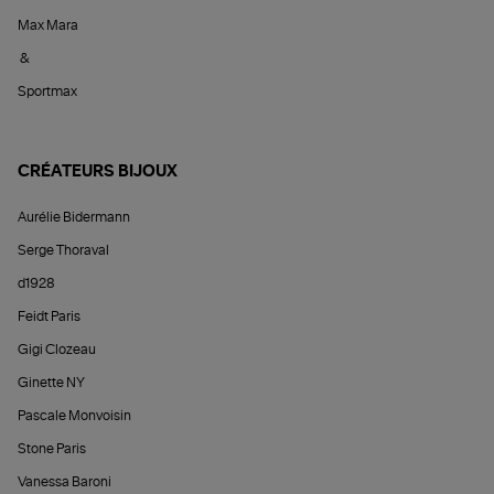
Max Mara
&
Sportmax
CRÉATEURS BIJOUX
Aurélie Bidermann
Serge Thoraval
d1928
Feidt Paris
Gigi Clozeau
Ginette NY
Pascale Monvoisin
Stone Paris
Vanessa Baroni