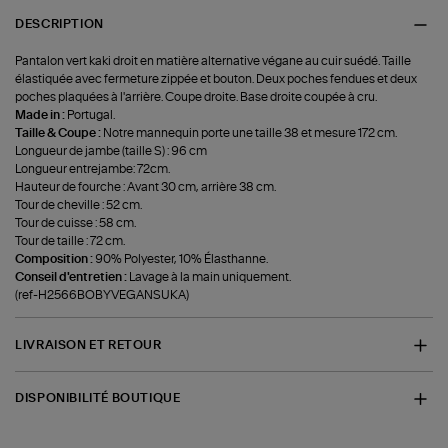
DESCRIPTION
Pantalon vert kaki droit en matière alternative végane au cuir suédé. Taille
élastiquée avec fermeture zippée et bouton. Deux poches fendues et deux
poches plaquées à l'arrière. Coupe droite. Base droite coupée à cru.
Made in :
Portugal.
Taille & Coupe :
Notre mannequin porte une taille 38 et mesure 172 cm.
Longueur de jambe (taille S) : 96 cm
Longueur entrejambe: 72cm.
Hauteur de fourche : Avant 30 cm, arrière 38 cm.
Tour de cheville : 52 cm.
Tour de cuisse : 58 cm.
Tour de taille : 72 cm.
Composition :
90% Polyester, 10% Élasthanne.
Conseil d'entretien :
Lavage à la main uniquement.
(ref-H2566BOBYVEGANSUKA)
LIVRAISON ET RETOUR
DISPONIBILITÉ BOUTIQUE