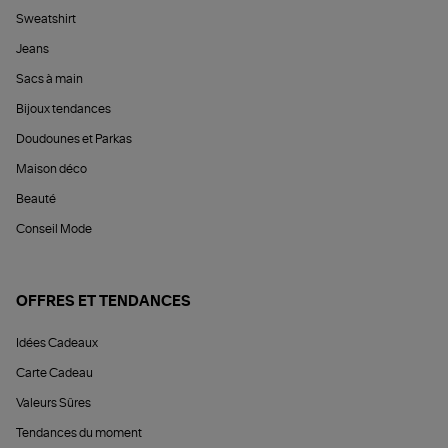
Sweatshirt
Jeans
Sacs à main
Bijoux tendances
Doudounes et Parkas
Maison déco
Beauté
Conseil Mode
OFFRES ET TENDANCES
Idées Cadeaux
Carte Cadeau
Valeurs Sûres
Tendances du moment