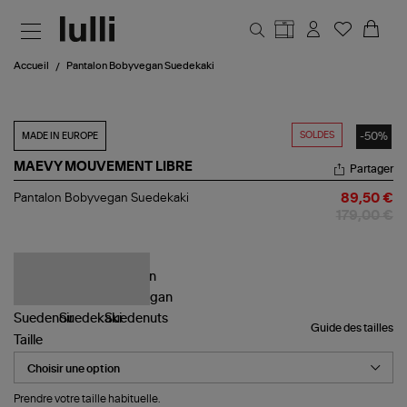
Aller au contenu principal
Accueil
Pantalon Bobyvegan Suedekaki
SOLDES
-50%
MADE IN EUROPE
MAEVY MOUVEMENT LIBRE
Partager
Pantalon
Pantalon Bobyvegan Suedekaki
89,50 €
Bobyvegan
179,00 €
Suedekaki
Guide des tailles
Taille
Prendre votre taille habituelle.