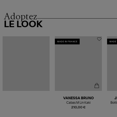
Adoptez
LE LOOK
MADE IN FRANCE
MADE 
VANESSA BRUNO
J
Cabas M Lin Kaki
Bott
210,00 €