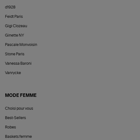
d1928
Feidt Paris
Gigi Clozeau
Ginette NY
Pascale Monvoisin
Stone Paris
Vanessa Baroni
Vanrycke
MODE FEMME
Choisi pour vous
Best-Sellers
Robes
Baskets femme