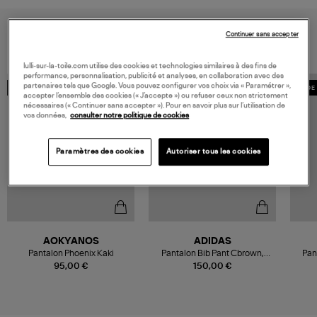
VOUS AIMEREZ AUSSI
Continuer sans accepter
lulli-sur-la-toile.com utilise des cookies et technologies similaires à des fins de
performance, personnalisation, publicité et analyses, en collaboration avec des
partenaires tels que Google. Vous pouvez configurer vos choix via « Paramétrer »,
MADE IN EUROPE
COLLABORATION
MADE 
accepter l’ensemble des cookies (« J’accepte ») ou refuser ceux non strictement
nécessaires (« Continuer sans accepter »). Pour en savoir plus sur l’utilisation de
vos données,
consulter notre politique de cookies
Paramètres des cookies
Autoriser tous les cookies
AOKYANOS
ADIDAS
Pantalon Phoenix Kaki
Pantalon Bib Pant Cbrown,
Pan
Collaboration Adidas x Moon
95,00 €
150,00 €
Boot