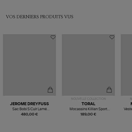
VOS DERNIERS PRODUITS VUS
NOUVELLE COLLECTION
N
JEROME DREYFUSS
TORAL
Sac Bobi S Cuir Lamé
Mocassins Killian Sport
Veste
Champagne
Mousse
480,00 €
189,00 €