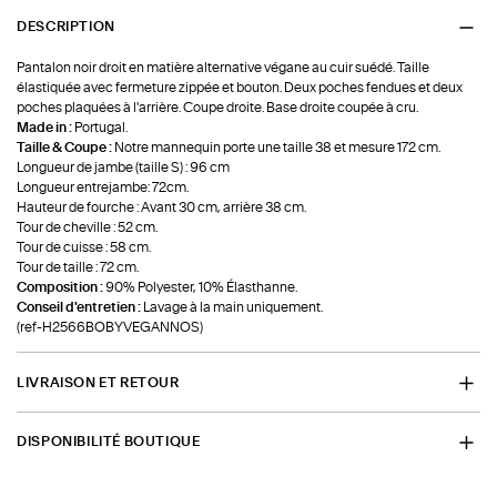
DESCRIPTION
Pantalon noir droit en matière alternative végane au cuir suédé. Taille
élastiquée avec fermeture zippée et bouton. Deux poches fendues et deux
poches plaquées à l'arrière. Coupe droite. Base droite coupée à cru.
Made in :
Portugal.
Taille & Coupe :
Notre mannequin porte une taille 38 et mesure 172 cm.
Longueur de jambe (taille S) : 96 cm
Longueur entrejambe: 72cm.
Hauteur de fourche : Avant 30 cm, arrière 38 cm.
Tour de cheville : 52 cm.
Tour de cuisse : 58 cm.
Tour de taille : 72 cm.
Composition :
90% Polyester, 10% Élasthanne.
Conseil d'entretien :
Lavage à la main uniquement.
(ref-H2566BOBYVEGANNOS)
LIVRAISON ET RETOUR
DISPONIBILITÉ BOUTIQUE