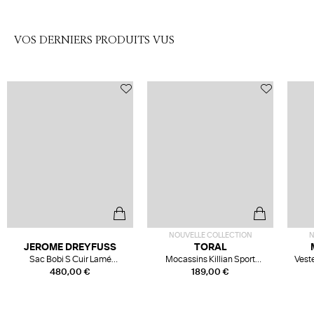
VOS DERNIERS PRODUITS VUS
NOUVELLE COLLECTION
N
JEROME DREYFUSS
TORAL
Sac Bobi S Cuir Lamé
Mocassins Killian Sport
Veste
Champagne
Mousse
480,00 €
189,00 €