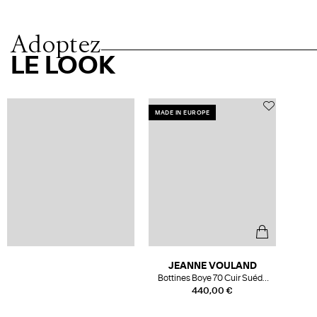
Adoptez
LE LOOK
MADE IN EUROPE
JEANNE VOULAND
Bottines Boye 70 Cuir Suédé
Noir
440,00 €