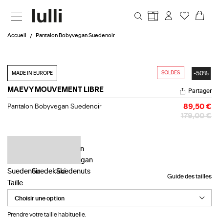
Aller au contenu principal
Accueil
Pantalon Bobyvegan Suedenoir
SOLDES
-50%
MADE IN EUROPE
MAEVY MOUVEMENT LIBRE
Partager
Pantalon
Pantalon Bobyvegan Suedenoir
89,50 €
Bobyvegan
179,00 €
Suedenoir
Guide des tailles
Taille
Prendre votre taille habituelle.