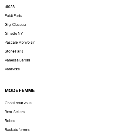
d1928
Feidt Paris
Gigi Clozeau
Ginette NY
Pascale Monvoisin
Stone Paris
Vanessa Baroni
Vanrycke
MODE FEMME
Choisi pour vous
Best-Sellers
Robes
Baskets femme