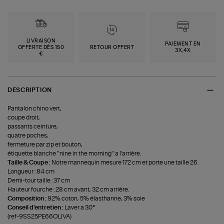
LIVRAISON
PAIEMENT EN
OFFERTE DÈS 150
RETOUR OFFERT
3X,4X
€
DESCRIPTION
Pantalon chino vert,
coupe droit,
passants ceinture,
quatre poches,
fermeture par zip et bouton,
étiquette blanche "nine in the morning" a l'arrière.
Taille & Coupe :
Notre mannequin mesure 172 cm et porte une taille 26.
Longueur : 84 cm
Demi-tour taille : 37 cm
Hauteur fourche : 28 cm avant, 32 cm arrière.
Composition :
92% coton, 5% élasthanne, 3% soie
Conseil d'entretien :
Laver a 30°
(ref-9SS25PE66OLIVA)