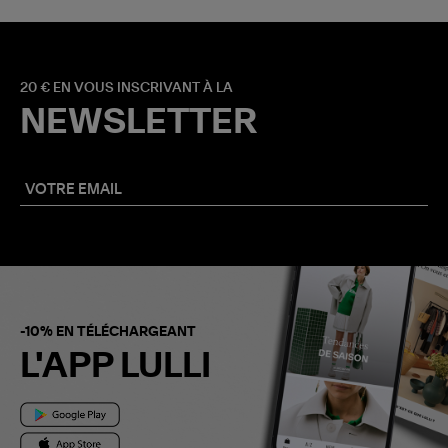
20 € EN VOUS INSCRIVANT À LA
NEWSLETTER
-10% EN TÉLÉCHARGEANT
L'APP LULLI