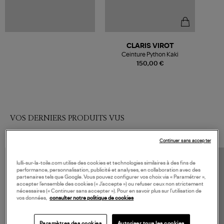
CLARIS VIROT
Ceinture Python Kaki
150,00 €
VOS DERNIERS PRODUITS VUS
Continuer sans accepter
lulli-sur-la-toile.com utilise des cookies et technologies similaires à des fins de
performance, personnalisation, publicité et analyses, en collaboration avec des
partenaires tels que Google. Vous pouvez configurer vos choix via « Paramétrer »,
accepter l’ensemble des cookies (« J’accepte ») ou refuser ceux non strictement
nécessaires (« Continuer sans accepter »). Pour en savoir plus sur l’utilisation de
vos données,
consulter notre politique de cookies
Paramètres des cookies
Autoriser tous les cookies