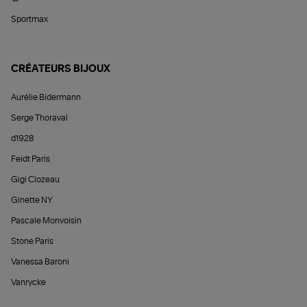
Sportmax
CRÉATEURS BIJOUX
Aurélie Bidermann
Serge Thoraval
d1928
Feidt Paris
Gigi Clozeau
Ginette NY
Pascale Monvoisin
Stone Paris
Vanessa Baroni
Vanrycke