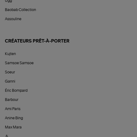
Ugg
Baobab Collection
Assouline
CRÉATEURS PRÊT-À-PORTER
Kujten
Samsoe Samsoe
Soeur
Ganni
Éric Bompard
Barbour
Ami Paris
Anine Bing
Max Mara
&