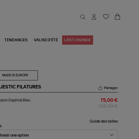
TENDANCES
VALISE D'ÉTÉ
LAST CHANCE
MADE IN EUROPE
JESTIC FILATURES
Partager
talon
alon Daphné Bleu
75,00 €
phné
u
125,00 €
Guide des tailles
le