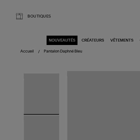
Aller au contenu principal
BOUTIQUES
NOUVEAUTÉS
CRÉATEURS
VÊTEMENTS
Accueil
Pantalon Daphné Bleu