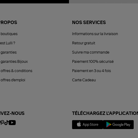
PROPOS
NOS SERVICES
 boutiques
Informations sur la livraison
est Lulli ?
Retour gratuit
 garanties
Suivre ma commande
 garanties Bijoux
Paiement 100% sécurisé
 offres & conditions
Paiement en 3 ou 4 fois
offres d'emploi
Carte Cadeau
IVEZ-NOUS
TÉLÉCHARGEZ L'APPLICATIO