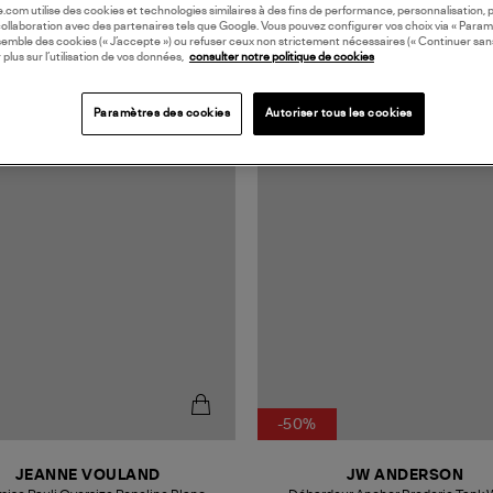
oile.com utilise des cookies et technologies similaires à des fins de performance, personnalisation, p
collaboration avec des partenaires tels que Google. Vous pouvez configurer vos choix via « Param
semble des cookies (« J’accepte ») ou refuser ceux non strictement nécessaires (« Continuer san
 plus sur l’utilisation de vos données,
consulter notre politique de cookies
Paramètres des cookies
Autoriser tous les cookies
N EUROPE
-50%
JEANNE VOULAND
JW ANDERSON