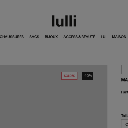
CHAUSSURES
SACS
BIJOUX
ACCESS & BEAUTÉ
LUI
MAISON
-40%
SOLDES
MA
Pan
Pant
Da
Ble
Tail