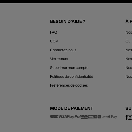
BESOIN D'AIDE ?
À 
FAQ
Nos
CGV
Qui 
Contactez-nous
Nos
Vos retours
Nos
Supprimer mon compte
Nos
Politique de confidentialité
Nos 
Préférences de cookies
MODE DE PAIEMENT
SU