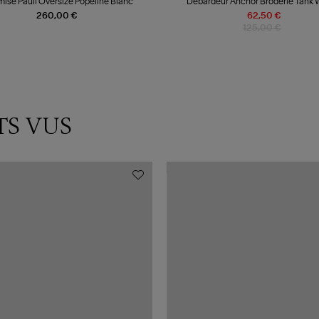
ise Pauli Oversize Popeline Blanc
Débardeur Anchor Broderie Tank 
260,00 €
62,50 €
125,00 €
TS VUS