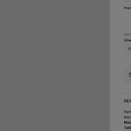
Pren
VOT
Une
DE
Pant
élas
Made
Tail