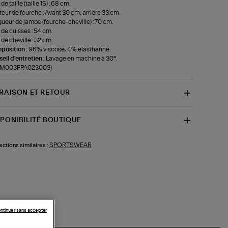
de taille (taille 1S) : 68 cm.
eur de fourche : Avant 30 cm, arrière 33 cm.
ueur de jambe (fourche-cheville) : 70 cm.
 de cuisses : 54 cm.
 de cheville : 32 cm.
position :
96% viscose, 4% élasthanne.
eil d'entretien :
Lavage en machine à 30°.
f-M003FPA023003)
VRAISON ET RETOUR
SPONIBILITÉ BOUTIQUE
SPORTSWEAR
ections similaires :
ntinuer sans accepter