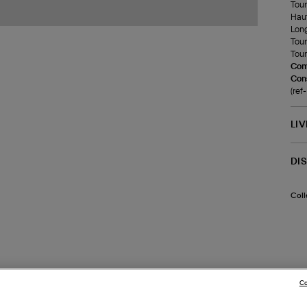
Tour 
Haut
Long
Tour
Tour
Com
Cons
(re
LI
DI
Coll
Co