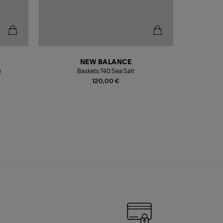
NEW BALANCE
e
Baskets 740 Sea Salt
Veste
120,00 €