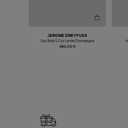
N
JEROME DREYFUSS
te
Sac Bobi S Cuir Lamé Champagne
M
480,00 €