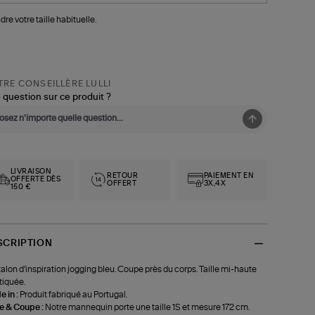
dre votre taille habituelle.
RE CONSEILLÈRE LULLI
 question sur ce produit ?
LIVRAISON
RETOUR
PAIEMENT EN
OFFERTE DÈS
OFFERT
3X,4X
150 €
SCRIPTION
alon d'inspiration jogging bleu. Coupe près du corps. Taille mi-haute
tiquée.
 in :
Produit fabriqué au Portugal.
le & Coupe :
Notre mannequin porte une taille 1S et mesure 172 cm.