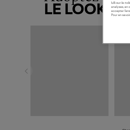
lulli-sur-la-t
LE LOOK
analyses, en 
accepter l’en
Pour en savoir
MADE I