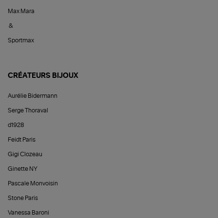
Max Mara
&
Sportmax
CRÉATEURS BIJOUX
Aurélie Bidermann
Serge Thoraval
d1928
Feidt Paris
Gigi Clozeau
Ginette NY
Pascale Monvoisin
Stone Paris
Vanessa Baroni