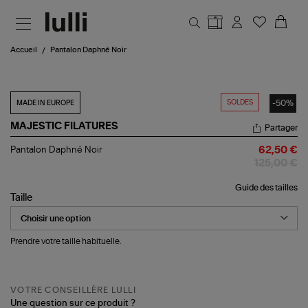
Aller au contenu principal
Accueil
Pantalon Daphné Noir
SOLDES
-50%
MADE IN EUROPE
MAJESTIC FILATURES
Partager
Pantalon
Pantalon Daphné Noir
62,50 €
Daphné
125,00 €
Noir
Guide des tailles
Taille
Prendre votre taille habituelle.
VOTRE CONSEILLÈRE LULLI
Une question sur ce produit ?