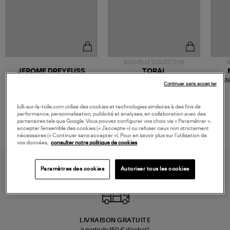
NOUVELLE COLLECTION
N
JEROME DREYFUSS
TORAL
Sac Bobi S Cuir Lamé
Mocassins Killian Sport
Veste
Continuer sans accepter
Champagne
Mousse
480,00 €
189,00 €
lulli-sur-la-toile.com utilise des cookies et technologies similaires à des fins de
performance, personnalisation, publicité et analyses, en collaboration avec des
partenaires tels que Google. Vous pouvez configurer vos choix via « Paramétrer »,
accepter l’ensemble des cookies (« J’accepte ») ou refuser ceux non strictement
nécessaires (« Continuer sans accepter »). Pour en savoir plus sur l’utilisation de
vos données,
consulter notre politique de cookies
Paramètres des cookies
Autoriser tous les cookies
LIVRAISON GRATUITE
à partir de 150 € d'achat*