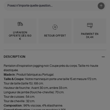
LIVRAISON
PAIEMENT EN
OFFERTE DÈS 150
RETOUR OFFERT
3X,4X
€
DESCRIPTION
Pantalon d'inspiration jogging noir. Coupe près du corps. Taille mi-haute
élastiquée.
Made in :
Produit fabriqué au Portugal.
Taille & Coupe :
Notre mannequin porte une taille 1S et mesure 172 cm.
Tour de taille (taille 1S) : 68 cm.
Hauteur de fourche : Avant 30 cm, arrière 33 cm.
Longueur de jambe (fourche-cheville) : 70 cm.
Tour de cuisses : 54 cm.
Tour de cheville : 32 cm.
Composition :
96% viscose, 4% élasthanne.
Conseil d'entretien :
Lavage en machine à 30°.