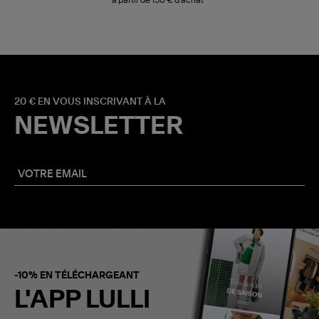
20 € EN VOUS INSCRIVANT À LA
NEWSLETTER
-10% EN TÉLÉCHARGEANT
L'APP LULLI