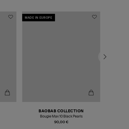
MADE IN EUROPE
MADE IN EU
BAOBAB COLLECTION
Bougie Max 10 Black Pearls
Paréo Fou
90,00 €