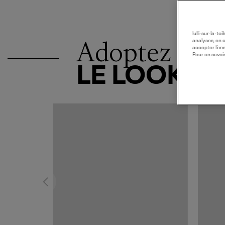
lulli-sur-la-t
Adoptez
analyses, en 
accepter l’en
Pour en savoir
LE LOOK