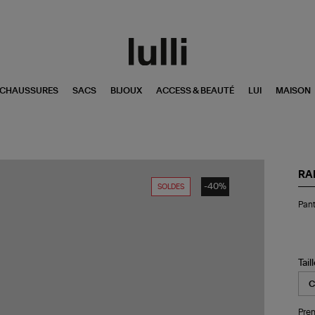
CHAUSSURES
SACS
BIJOUX
ACCESS & BEAUTÉ
LUI
MAISON
RA
-40%
SOLDES
Pan
Pant
Ell
He
Lat
Tail
Pren