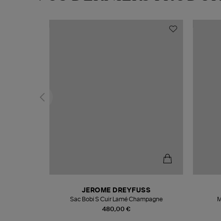
T
JEROME DREYFUSS
k
Sac Bobi S Cuir Lamé Champagne
M
480,00 €