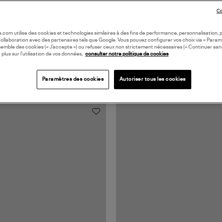
Co
oile.com utilise des cookies et technologies similaires à des fins de performance, personnalisation, p
collaboration avec des partenaires tels que Google. Vous pouvez configurer vos choix via « Param
semble des cookies (« J’accepte ») ou refuser ceux non strictement nécessaires (« Continuer san
 plus sur l’utilisation de vos données,
consulter notre politique de cookies
Paramètres des cookies
Autoriser tous les cookies