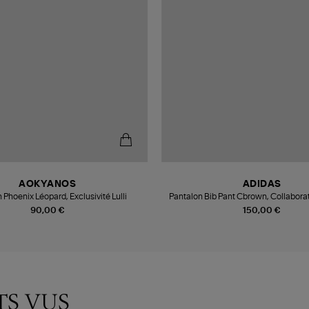
AOKYANOS
ADIDAS
 Phoenix Léopard, Exclusivité Lulli
Pantalon Bib Pant Cbrown, Collaborat
Moon Boot
90,00 €
150,00 €
TS VUS