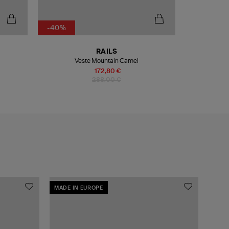
-40%
-50%
RAILS
FL
Veste Mountain Camel
Baskets Yam
172,80 €
288,00 €
MADE IN EUROPE