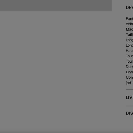
DE
Pant
cein
Made
Tail
Long
Long
Haut
Tour
Tour
Demi
Com
Cons
(re
LI
DI