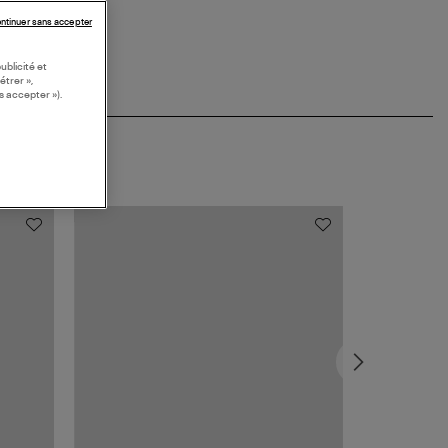
ntinuer sans accepter
ublicité et
étrer »,
s accepter »).