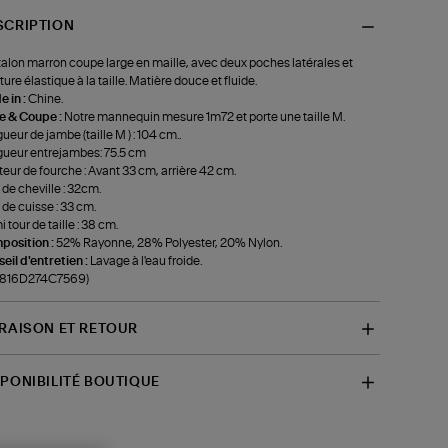
SCRIPTION
alon marron coupe large en maille, avec deux poches latérales et
ture élastique à la taille. Matière douce et fluide.
 in :
Chine.
le & Coupe :
Notre mannequin mesure 1m72 et porte une taille M.
ueur de jambe (taille M ) : 104 cm..
ueur entrejambes: 75.5 cm
eur de fourche : Avant 33 cm, arrière 42 cm.
 de cheville : 32cm.
 de cuisse : 33 cm.
 tour de taille : 38 cm.
position :
52% Rayonne, 28% Polyester, 20% Nylon.
eil d'entretien :
Lavage à l'eau froide.
f-816D274C7569)
VRAISON ET RETOUR
SPONIBILITÉ BOUTIQUE