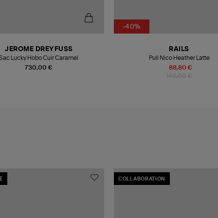
-40%
JEROME DREYFUSS
RAILS
Sac Lucky Hobo Cuir Caramel
Pull Nico Heather Latte
730,00 €
88,80 €
148,00 €
É
COLLABORATION