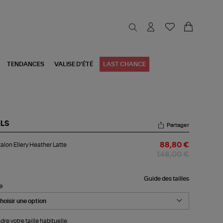
TENDANCES
VALISE D'ÉTÉ
LAST CHANCE
ILS
Partager
talon
alon Ellery Heather Latte
88,80 €
ery
ather
148,00 €
te
Guide des tailles
le
dre votre taille habituelle.