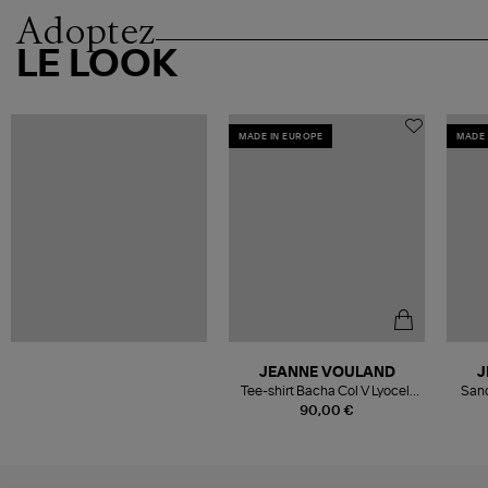
Adoptez
LE LOOK
MADE IN EUROPE
MADE 
JEANNE VOULAND
J
Tee-shirt Bacha Col V Lyocell
Sand
Blanc
90,00 €