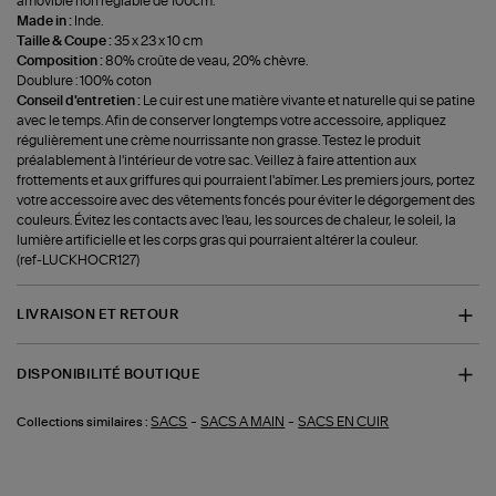
amovible non réglable de 100cm.
Made in :
Inde.
Taille & Coupe :
35 x 23 x 10 cm
Composition :
80% croûte de veau, 20% chèvre.
Doublure : 100% coton
Conseil d'entretien :
Le cuir est une matière vivante et naturelle qui se patine
avec le temps. Afin de conserver longtemps votre accessoire, appliquez
régulièrement une crème nourrissante non grasse. Testez le produit
préalablement à l'intérieur de votre sac. Veillez à faire attention aux
frottements et aux griffures qui pourraient l'abîmer. Les premiers jours, portez
votre accessoire avec des vêtements foncés pour éviter le dégorgement des
couleurs. Évitez les contacts avec l'eau, les sources de chaleur, le soleil, la
lumière artificielle et les corps gras qui pourraient altérer la couleur.
(ref-LUCKHOCR127)
LIVRAISON ET RETOUR
DISPONIBILITÉ BOUTIQUE
-
-
SACS
SACS A MAIN
SACS EN CUIR
Collections similaires :