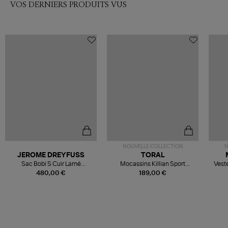
VOS DERNIERS PRODUITS VUS
NOUVELLE COLLECTION
N
JEROME DREYFUSS
TORAL
Sac Bobi S Cuir Lamé
Mocassins Killian Sport
Veste
Champagne
Mousse
480,00 €
189,00 €