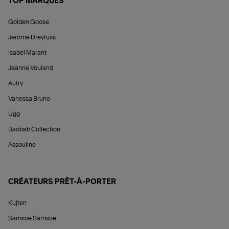
TOP MARQUES
Golden Goose
Jérôme Dreyfuss
Isabel Marant
Jeanne Vouland
Autry
Vanessa Bruno
Ugg
Baobab Collection
Assouline
CRÉATEURS PRÊT-À-PORTER
Kujten
Samsoe Samsoe