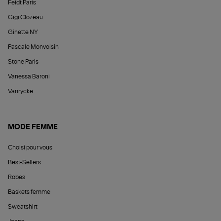
Feidt Paris
Gigi Clozeau
Ginette NY
Pascale Monvoisin
Stone Paris
Vanessa Baroni
Vanrycke
MODE FEMME
Choisi pour vous
Best-Sellers
Robes
Baskets femme
Sweatshirt