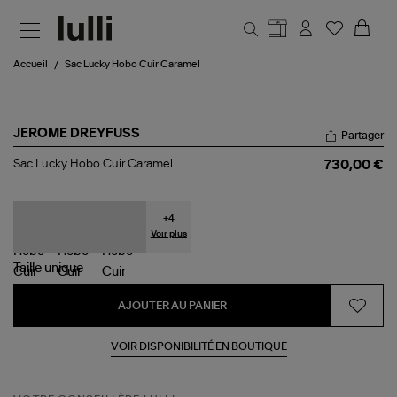
Aller au contenu principal
Accueil
Sac Lucky Hobo Cuir Caramel
JEROME DREYFUSS
Partager
Sac
Sac Lucky Hobo Cuir Caramel
730,00 €
Lucky
Hobo
Cuir
Caramel
+
4
Voir plus
Taille
unique
AJOUTER AU PANIER
VOIR DISPONIBILITÉ EN BOUTIQUE