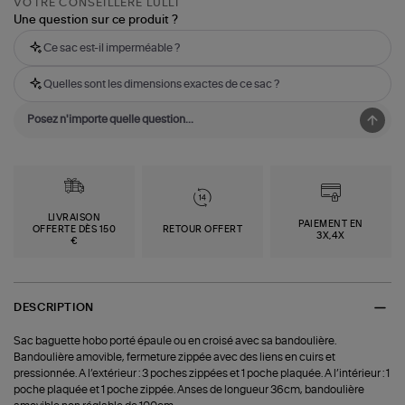
VOTRE CONSEILLÈRE LULLI
Une question sur ce produit ?
Ce sac est-il imperméable ?
Quelles sont les dimensions exactes de ce sac ?
LIVRAISON
PAIEMENT EN
OFFERTE DÈS 150
RETOUR OFFERT
3X,4X
€
DESCRIPTION
Sac baguette hobo porté épaule ou en croisé avec sa bandoulière.
Bandoulière amovible, fermeture zippée avec des liens en cuirs et
pressionnée. A l’extérieur : 3 poches zippées et 1 poche plaquée. A l’intérieur : 1
poche plaquée et 1 poche zippée. Anses de longueur 36cm, bandoulière