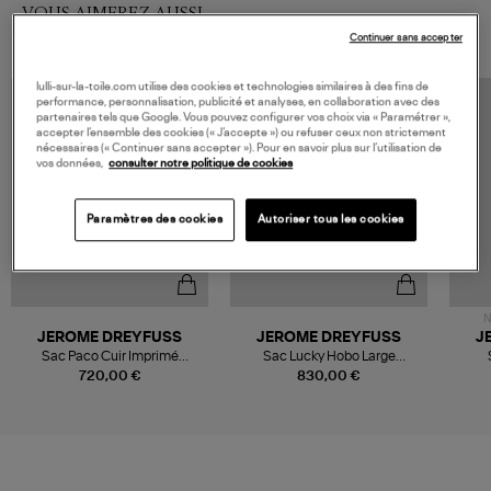
VOUS AIMEREZ AUSSI
Continuer sans accepter
lulli-sur-la-toile.com utilise des cookies et technologies similaires à des fins de
performance, personnalisation, publicité et analyses, en collaboration avec des
partenaires tels que Google. Vous pouvez configurer vos choix via « Paramétrer »,
accepter l’ensemble des cookies (« J’accepte ») ou refuser ceux non strictement
nécessaires (« Continuer sans accepter »). Pour en savoir plus sur l’utilisation de
vos données,
consulter notre politique de cookies
Paramètres des cookies
Autoriser tous les cookies
N
JEROME DREYFUSS
JEROME DREYFUSS
J
Sac Paco Cuir Imprimé
Sac Lucky Hobo Large
Léopard Naturel
Caramel
720,00 €
830,00 €