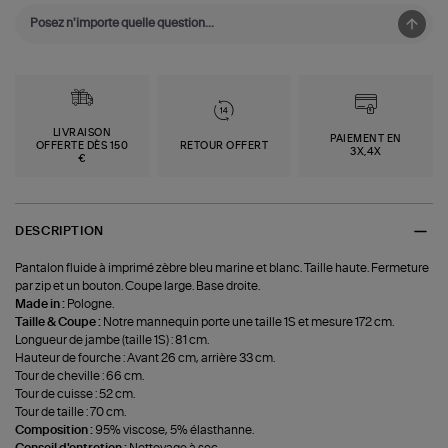
LIVRAISON
PAIEMENT EN
OFFERTE DÈS 150
RETOUR OFFERT
3X,4X
€
DESCRIPTION
Pantalon fluide à imprimé zèbre bleu marine et blanc. Taille haute. Fermeture
par zip et un bouton. Coupe large. Base droite.
Made in :
Pologne.
Taille & Coupe :
Notre mannequin porte une taille 1S et mesure 172 cm.
Longueur de jambe (taille 1S) : 81 cm.
Hauteur de fourche : Avant 26 cm, arrière 33 cm.
Tour de cheville : 66 cm.
Tour de cuisse : 52 cm.
Tour de taille : 70 cm.
Composition :
95% viscose, 5% élasthanne.
Conseil d'entretien :
Nettoyage à sec.