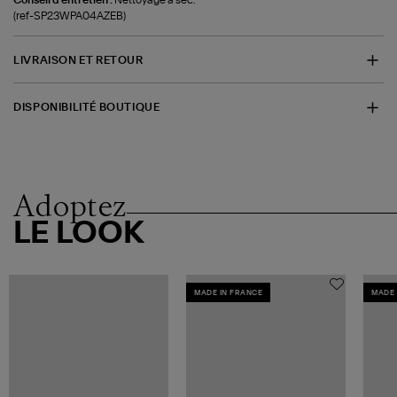
(ref-SP23WPA04AZEB)
LIVRAISON ET RETOUR
DISPONIBILITÉ BOUTIQUE
Adoptez
LE LOOK
MADE IN FRANCE
MADE 