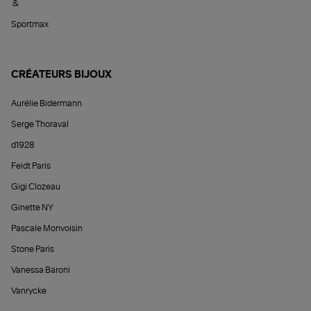
&
Sportmax
CRÉATEURS BIJOUX
Aurélie Bidermann
Serge Thoraval
d1928
Feidt Paris
Gigi Clozeau
Ginette NY
Pascale Monvoisin
Stone Paris
Vanessa Baroni
Vanrycke