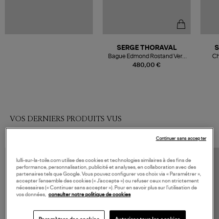
SERGE THORAVAL
S
Bague Edmond Rostand Vers
Ch
Argent
480,00 €
VOS DERNIERS PRODUITS VUS
Continuer sans accepter
lulli-sur-la-toile.com utilise des cookies et technologies similaires à des fins de
performance, personnalisation, publicité et analyses, en collaboration avec des
partenaires tels que Google. Vous pouvez configurer vos choix via « Paramétrer »,
accepter l’ensemble des cookies (« J’accepte ») ou refuser ceux non strictement
nécessaires (« Continuer sans accepter »). Pour en savoir plus sur l’utilisation de
vos données,
consulter notre politique de cookies