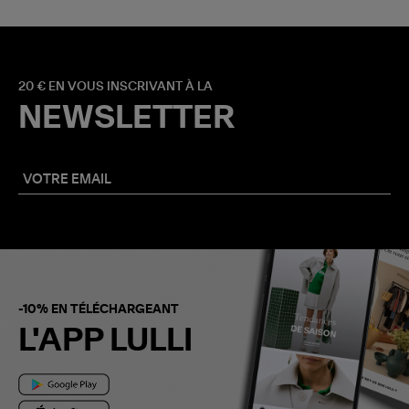
20 € EN VOUS INSCRIVANT À LA
NEWSLETTER
-10% EN TÉLÉCHARGEANT
L'APP LULLI