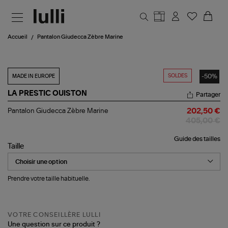
Aller au contenu principal
Accueil
Pantalon Giudecca Zèbre Marine
SOLDES
-50%
MADE IN EUROPE
LA PRESTIC OUISTON
Partager
Pantalon
Pantalon Giudecca Zèbre Marine
202,50 €
Giudecca
405,00 €
Zèbre
Marine
Guide des tailles
Taille
Prendre votre taille habituelle.
VOTRE CONSEILLÈRE LULLI
Une question sur ce produit ?