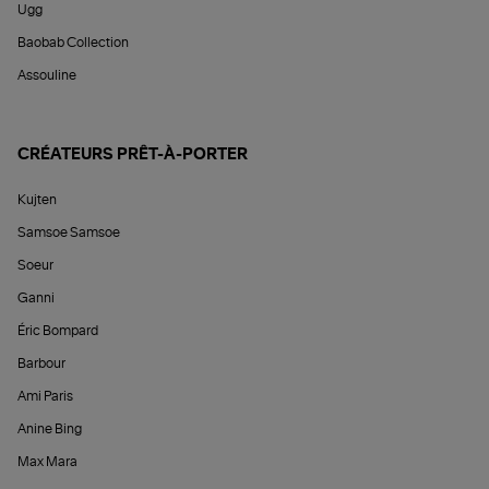
Ugg
Baobab Collection
Assouline
CRÉATEURS PRÊT-À-PORTER
Kujten
Samsoe Samsoe
Soeur
Ganni
Éric Bompard
Barbour
Ami Paris
Anine Bing
Max Mara