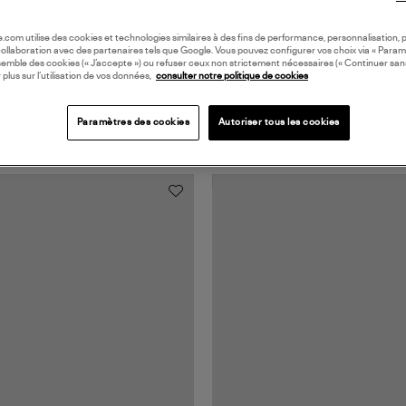
oile.com utilise des cookies et technologies similaires à des fins de performance, personnalisation, p
collaboration avec des partenaires tels que Google. Vous pouvez configurer vos choix via « Param
semble des cookies (« J’accepte ») ou refuser ceux non strictement nécessaires (« Continuer san
 plus sur l’utilisation de vos données,
consulter notre politique de cookies
Paramètres des cookies
Autoriser tous les cookies