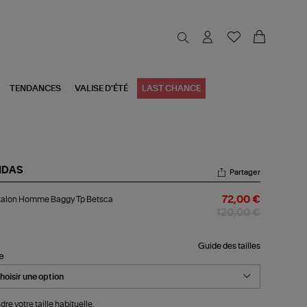
TENDANCES
VALISE D'ÉTÉ
LAST CHANCE
IDAS
Partager
talon
talon Homme Baggy Tp Betsca
72,00 €
mme
ggy
120,00 €
tsca
Guide des tailles
le
dre votre taille habituelle.