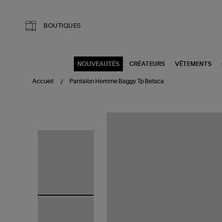
Aller au contenu principal
BOUTIQUES
NOUVEAUTÉS
CRÉATEURS
VÊTEMENTS
Accueil
Pantalon Homme Baggy Tp Betsca