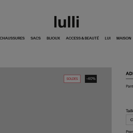
CHAUSSURES
SACS
BIJOUX
ACCESS & BEAUTÉ
LUI
MAISON
AD
-40%
SOLDES
Pan
Pan
Ho
Ba
Tp
Be
Tail
Pren