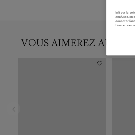
lulli-sur-la-t
analyses, en 
accepter l’en
Pour en savoir
VOUS AIMEREZ AUSSI