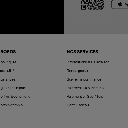
PROPOS
NOS SERVICES
 boutiques
Informations sur la livraison
est Lulli ?
Retour gratuit
 garanties
Suivre ma commande
 garanties Bijoux
Paiement 100% sécurisé
 offres & conditions
Paiement en 3 ou 4 fois
offres d'emploi
Carte Cadeau