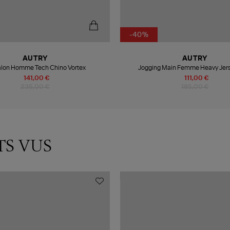
-40%
AUTRY
AUTRY
alon Homme Tech Chino Vortex
Jogging Main Femme Heavy Jers
141,00 €
111,00 €
235,00 €
185,00 €
TS VUS