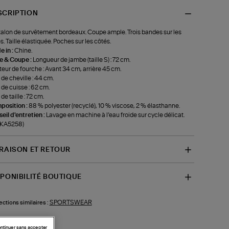
SCRIPTION
alon de survêtement bordeaux. Coupe ample. Trois bandes sur les
s. Taille élastiquée. Poches sur les côtés.
 in :
Chine.
le & Coupe :
Longueur de jambe (taille S) : 72 cm.
eur de fourche : Avant 34 cm, arrière 45 cm.
 de cheville : 44 cm.
 de cuisse : 62 cm.
de taille : 72 cm.
position :
88 % polyester (recyclé), 10 % viscose, 2 % élasthanne.
eil d'entretien :
Lavage en machine à l’eau froide sur cycle délicat.
-KA5258)
VRAISON ET RETOUR
SPONIBILITÉ BOUTIQUE
SPORTSWEAR
ections similaires :
ntinuer sans accepter