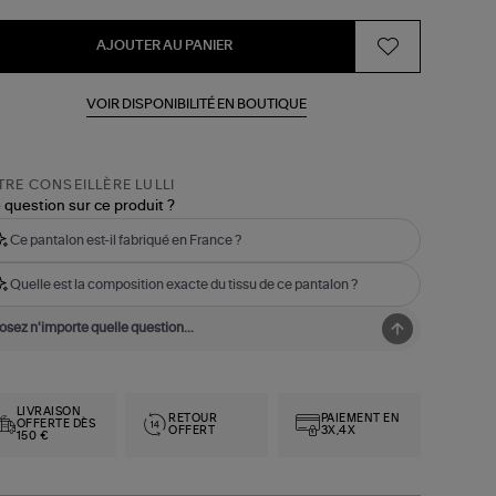
AJOUTER AU PANIER
VOIR DISPONIBILITÉ EN BOUTIQUE
RE CONSEILLÈRE LULLI
 question sur ce produit ?
Ce pantalon est-il fabriqué en France ?
Quelle est la composition exacte du tissu de ce pantalon ?
LIVRAISON
RETOUR
PAIEMENT EN
OFFERTE DÈS
OFFERT
3X,4X
150 €