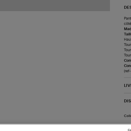
DE
Pant
côté
Made
Tail
Haut
Tour
Tour
Tour 
Com
Cons
(ref
LI
DI
Coll
Co