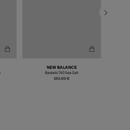
NEW BALANCE
e
Baskets 740 Sea Salt
Veste
120,00 €