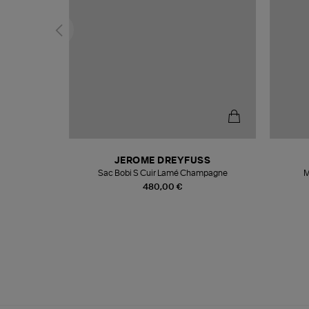
N
JEROME DREYFUSS
te
Sac Bobi S Cuir Lamé Champagne
M
480,00 €