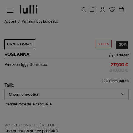
Aller au contenu principal
Accueil
Pantalon Iggy Bordeaux
SOLDES
-30%
MADE IN FRANCE
ROSEANNA
Partager
Pantalon
Pantalon Iggy Bordeaux
217,00 €
Iggy
310,00 €
Bordeaux
Guide des tailles
Taille
Prendre votre taille habituelle.
VOTRE CONSEILLÈRE LULLI
Une question sur ce produit ?