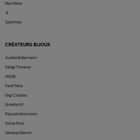
Max Mara
&
Sportmax
CRÉATEURS BIJOUX
Aurélie Bidermann
Serge Thoraval
d1928
Feidt Paris
Gigi Clozeau
Ginette NY
Pascale Monvoisin
Stone Paris
Vanessa Baroni