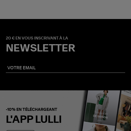
20 € EN VOUS INSCRIVANT À LA
NEWSLETTER
-10% EN TÉLÉCHARGEANT
L'APP LULLI