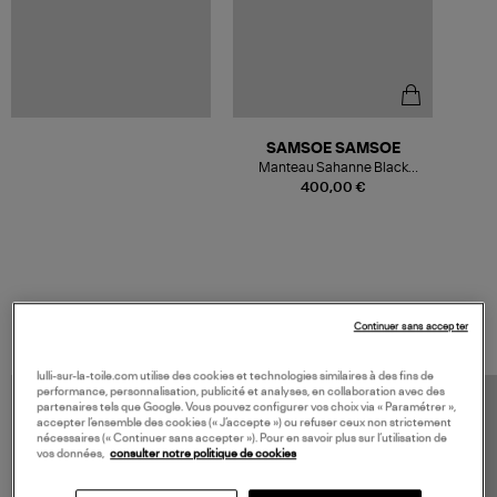
SAMSOE SAMSOE
Manteau Sahanne Black
Coffee
400,00 €
VOS DERNIERS PRODUITS VUS
Continuer sans accepter
lulli-sur-la-toile.com utilise des cookies et technologies similaires à des fins de
performance, personnalisation, publicité et analyses, en collaboration avec des
partenaires tels que Google. Vous pouvez configurer vos choix via « Paramétrer »,
accepter l’ensemble des cookies (« J’accepte ») ou refuser ceux non strictement
nécessaires (« Continuer sans accepter »). Pour en savoir plus sur l’utilisation de
vos données,
consulter notre politique de cookies