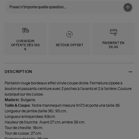
LIVRAISON
PAIEMENT EN
OFFERTE DÈS 150
RETOUR OFFERT
3X,4X
€
DESCRIPTION
Pantalon rouge bordeaux effet vinyle coupe droite. Fermeture zippée à
bouton et passants ceinture avec 2 poches à l'avants et 2 à l'arrière. Couture
surpiqué sur les cuisse.
Made in :
Bulgarie.
Taille & Coupe :
Notre mannequin mesure 1m72 et porte une taille 36.
Longueur de jambe (taille 36) : 95 cm..
Longueur entrejambes: 69cm
Hauteur de fourche : Avant 27 cm, arrière 39 cm.
Tour de cheville : 18cm.
Tour de cuisse : 27 cm.
Demi tour de taille : 36 cm.