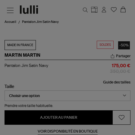
Aller au contenu principal
Accueil
Pantalon Jim Satin Navy
SOLDES
-50%
MADE IN FRANCE
MARTIN MARTIN
Partager
Pantalon
Pantalon Jim Satin Navy
175,00 €
Jim
350,00 €
Satin
Navy
Guide des tailles
Taille
Prendre votre taille habituelle.
AJOUTER AU PANIER
VOIR DISPONIBILITÉ EN BOUTIQUE