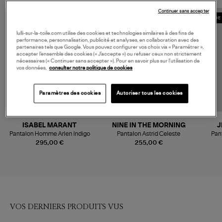
Continuer sans accepter
MADE IN EUROPE
MADE 
lulli-sur-la-toile.com utilise des cookies et technologies similaires à des fins de
performance, personnalisation, publicité et analyses, en collaboration avec des
partenaires tels que Google. Vous pouvez configurer vos choix via « Paramétrer »,
accepter l’ensemble des cookies (« J’accepte ») ou refuser ceux non strictement
nécessaires (« Continuer sans accepter »). Pour en savoir plus sur l’utilisation de
vos données,
consulter notre politique de cookies
Paramètres des cookies
Autoriser tous les cookies
ISABEL MARANT
NINE IN THE MORNING
J
Pantalon Homme Arlen Indigo
Pantalon Astrid Celeste
Pant
295,00 €
255,00 €
VOS DERNIERS PRODUITS VUS