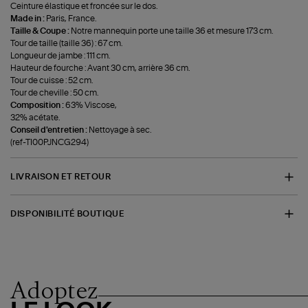
Ceinture élastique et froncée sur le dos.
Made in :
Paris, France.
Taille & Coupe :
Notre mannequin porte une taille 36 et mesure 173 cm.
Tour de taille (taille 36) : 67 cm.
Longueur de jambe : 111 cm.
Hauteur de fourche : Avant 30 cm, arrière 36 cm.
Tour de cuisse : 52 cm.
Tour de cheville : 50 cm.
Composition :
63% Viscose,
32% acétate.
Conseil d'entretien :
Nettoyage à sec.
(ref-TI00PJNCG294)
LIVRAISON ET RETOUR
DISPONIBILITÉ BOUTIQUE
Adoptez