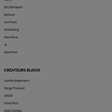
Éric Bompard
Barbour
Ami Paris
Anine Bing
Max Mara
&
Sportmax
CRÉATEURS BIJOUX
Aurélie Bidermann
Serge Thoraval
d1928
Feidt Paris
Gigi Clozeau