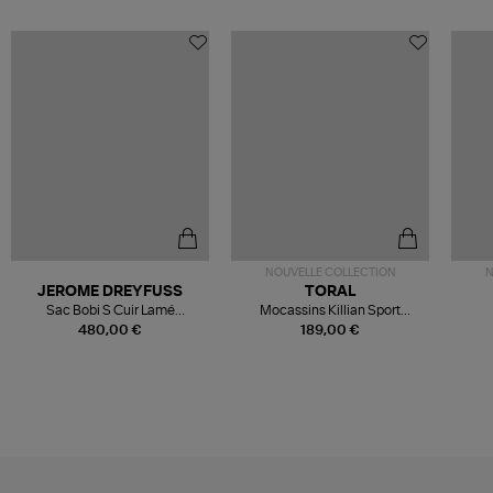
NOUVELLE COLLECTION
N
JEROME DREYFUSS
TORAL
Sac Bobi S Cuir Lamé
Mocassins Killian Sport
Champagne
Mousse
480,00 €
189,00 €