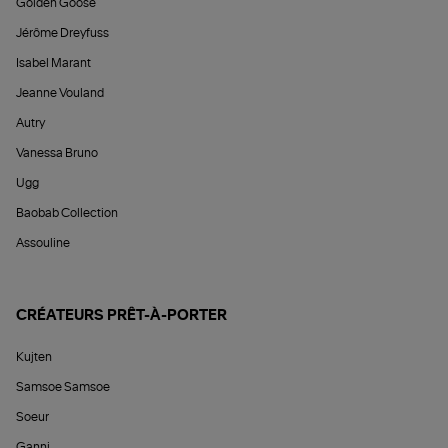
Golden Goose
Jérôme Dreyfuss
Isabel Marant
Jeanne Vouland
Autry
Vanessa Bruno
Ugg
Baobab Collection
Assouline
CRÉATEURS PRÊT-À-PORTER
Kujten
Samsoe Samsoe
Soeur
Ganni