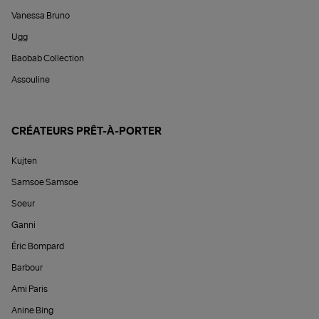
Vanessa Bruno
Ugg
Baobab Collection
Assouline
CRÉATEURS PRÊT-À-PORTER
Kujten
Samsoe Samsoe
Soeur
Ganni
Éric Bompard
Barbour
Ami Paris
Anine Bing