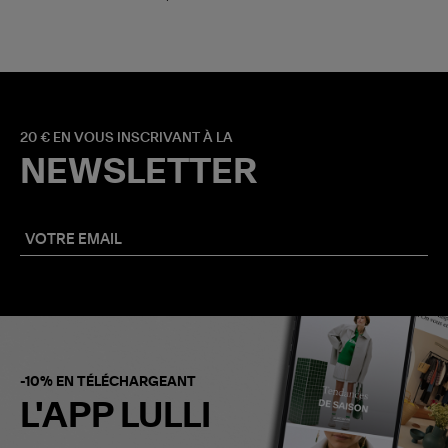
20 € EN VOUS INSCRIVANT À LA
NEWSLETTER
-10% EN TÉLÉCHARGEANT
L'APP LULLI