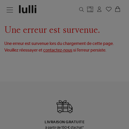
Aller au contenu principal
Une erreur est survenue.
Une erreur est survenue lors du chargement de cette page.
Veuillez réessayer et
contactez-nous
si l’erreur persiste.
LIVRAISON GRATUITE
à partir de 150 € d'achat*