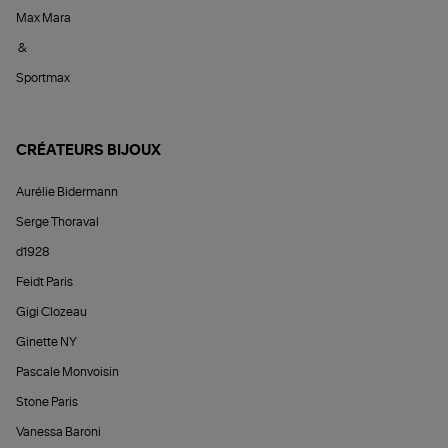
Max Mara
&
Sportmax
CRÉATEURS BIJOUX
Aurélie Bidermann
Serge Thoraval
d1928
Feidt Paris
Gigi Clozeau
Ginette NY
Pascale Monvoisin
Stone Paris
Vanessa Baroni