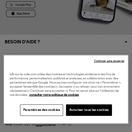
BESOIN D'AIDE ?
À PROPOS
Continuer sans accepter
NOS SERVICES
lulli-sur-la-toile.com utilise des cookies et technologies similaires à des fins de
performance, personnalisation, publicité et analyses, en collaboration avec des
partenaires tels que Google. Vous pouvez configurer vos choix via « Paramétrer »,
accepter l’ensemble des cookies (« J’accepte ») ou refuser ceux non strictement
SERVICE CLIENT
nécessaires (« Continuer sans accepter »). Pour en savoir plus sur l’utilisation de
vos données,
consulter notre politique de cookies
Paramètres des cookies
Autoriser tous les cookies
MODE DE PAIEMENT