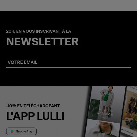
20 € EN VOUS INSCRIVANT À LA
NEWSLETTER
-10% EN TÉLÉCHARGEANT
L'APP LULLI