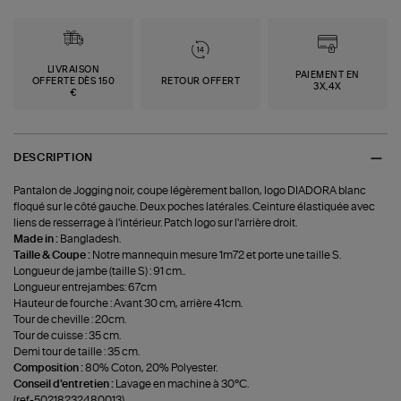
LIVRAISON
PAIEMENT EN
OFFERTE DÈS 150
RETOUR OFFERT
3X,4X
€
DESCRIPTION
Pantalon de Jogging noir, coupe légèrement ballon, logo DIADORA blanc
floqué sur le côté gauche. Deux poches latérales. Ceinture élastiquée avec
liens de resserrage à l'intérieur. Patch logo sur l'arrière droit.
Made in :
Bangladesh.
Taille & Coupe :
Notre mannequin mesure 1m72 et porte une taille S.
Longueur de jambe (taille S) : 91 cm..
Longueur entrejambes: 67cm
Hauteur de fourche : Avant 30 cm, arrière 41cm.
Tour de cheville : 20cm.
Tour de cuisse : 35 cm.
Demi tour de taille : 35 cm.
Composition :
80% Coton, 20% Polyester.
Conseil d'entretien :
Lavage en machine à 30°C.
(ref-50218232480013)