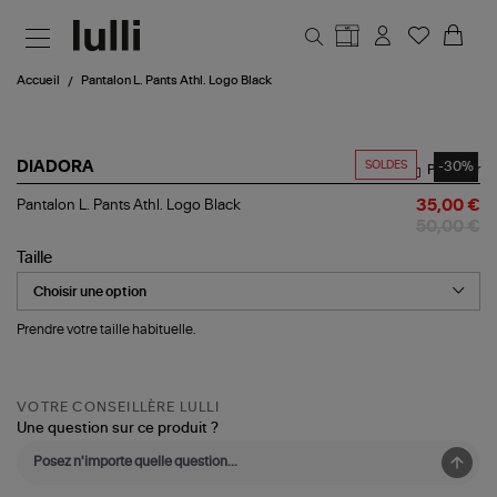
Aller au contenu principal
Accueil
Pantalon L. Pants Athl. Logo Black
SOLDES
-30%
DIADORA
Partager
Pantalon
Pantalon L. Pants Athl. Logo Black
35,00 €
L.
50,00 €
Pants
Athl.
Taille
Logo
Black
Prendre votre taille habituelle.
VOTRE CONSEILLÈRE LULLI
Une question sur ce produit ?