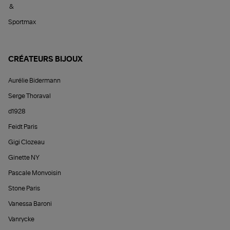
&
Sportmax
CRÉATEURS BIJOUX
Aurélie Bidermann
Serge Thoraval
d1928
Feidt Paris
Gigi Clozeau
Ginette NY
Pascale Monvoisin
Stone Paris
Vanessa Baroni
Vanrycke