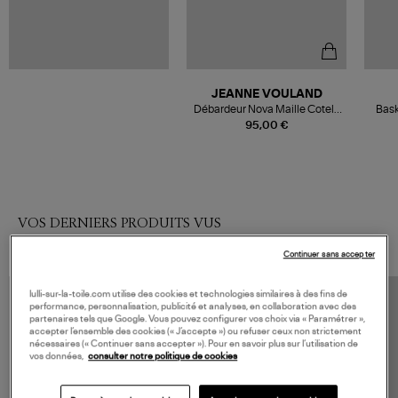
JEANNE VOULAND
Débardeur Nova Maille Cotelé
Bask
Blanc
95,00 €
VOS DERNIERS PRODUITS VUS
Continuer sans accepter
lulli-sur-la-toile.com utilise des cookies et technologies similaires à des fins de
performance, personnalisation, publicité et analyses, en collaboration avec des
partenaires tels que Google. Vous pouvez configurer vos choix via « Paramétrer »,
accepter l’ensemble des cookies (« J’accepte ») ou refuser ceux non strictement
nécessaires (« Continuer sans accepter »). Pour en savoir plus sur l’utilisation de
vos données,
consulter notre politique de cookies