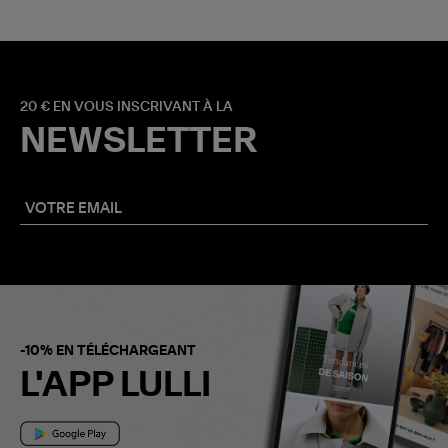
20 € EN VOUS INSCRIVANT À LA
NEWSLETTER
-10% EN TÉLÉCHARGEANT
L'APP LULLI