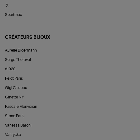
&
Sportmax
CRÉATEURS BIJOUX
Aurélie Bidermann
Serge Thoraval
d1928
Feidt Paris
Gigi Clozeau
Ginette NY
Pascale Monvoisin
Stone Paris
Vanessa Baroni
Vanrycke