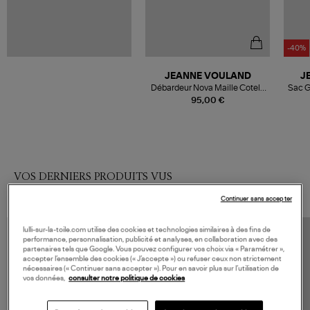
-40%
JEANNE VOULAND
J
Débardeur Nova Maille Cotelé
Sac G
Blanc
95,00 €
VOS DERNIERS PRODUITS VUS
Continuer sans accepter
lulli-sur-la-toile.com utilise des cookies et technologies similaires à des fins de
performance, personnalisation, publicité et analyses, en collaboration avec des
partenaires tels que Google. Vous pouvez configurer vos choix via « Paramétrer »,
accepter l’ensemble des cookies (« J’accepte ») ou refuser ceux non strictement
nécessaires (« Continuer sans accepter »). Pour en savoir plus sur l’utilisation de
vos données,
consulter notre politique de cookies