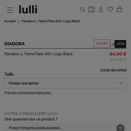
Aller au contenu principal
Accueil
Pantalon L. Pants Flare Athl. Logo Black
SOLDES
-20%
DIADORA
Partager
Pantalon
Pantalon L. Pants Flare Athl. Logo Black
44,00 €
L.
55,00 €
Pants
Flare
Guide des tailles
Athl.
Taille
Logo
Black
Prendre votre taille habituelle.
VOTRE CONSEILLÈRE LULLI
Une question sur ce produit ?