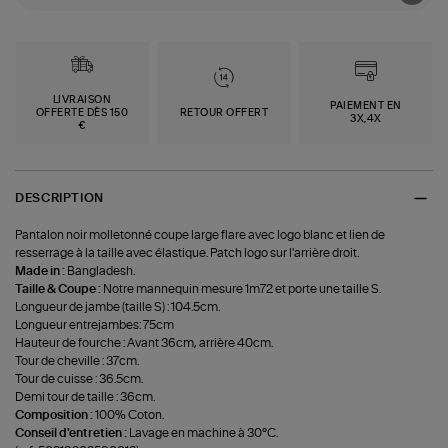
LIVRAISON
PAIEMENT EN
OFFERTE DÈS 150
RETOUR OFFERT
3X,4X
€
DESCRIPTION
Pantalon noir molletonné coupe large flare avec logo blanc et lien de
resserrage à la taille avec élastique. Patch logo sur l'arrière droit.
Made in :
Bangladesh.
Taille & Coupe :
Notre mannequin mesure 1m72 et porte une taille S.
Longueur de jambe (taille S) : 104.5cm.
Longueur entrejambes: 75cm
Hauteur de fourche : Avant 36cm, arrière 40cm.
Tour de cheville : 37cm.
Tour de cuisse : 36.5cm.
Demi tour de taille : 36cm.
Composition :
100% Coton.
Conseil d'entretien :
Lavage en machine à 30°C.