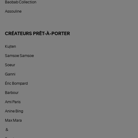
Baobab Collection
Assouline
CRÉATEURS PRÊT-À-PORTER
Kujten
Samsoe Samsoe
Soeur
Ganni
Éric Bompard
Barbour
Ami Paris
Anine Bing
Max Mara
&