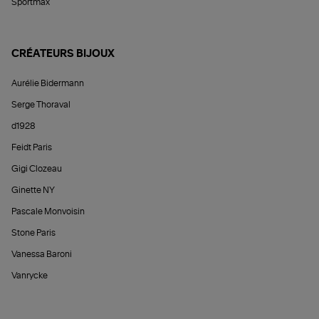
Sportmax
CRÉATEURS BIJOUX
Aurélie Bidermann
Serge Thoraval
d1928
Feidt Paris
Gigi Clozeau
Ginette NY
Pascale Monvoisin
Stone Paris
Vanessa Baroni
Vanrycke