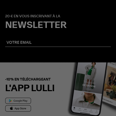
20 € EN VOUS INSCRIVANT À LA
NEWSLETTER
-10% EN TÉLÉCHARGEANT
L'APP LULLI