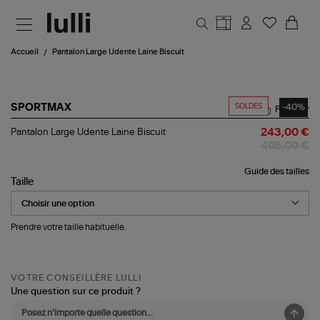
Aller au contenu principal
Accueil
Pantalon Large Udente Laine Biscuit
SOLDES
-40%
SPORTMAX
Partager
Pantalon
Pantalon Large Udente Laine Biscuit
243,00 €
Large
405,00 €
Udente
Laine
Guide des tailles
Biscuit
Taille
Prendre votre taille habituelle.
VOTRE CONSEILLÈRE LULLI
Une question sur ce produit ?