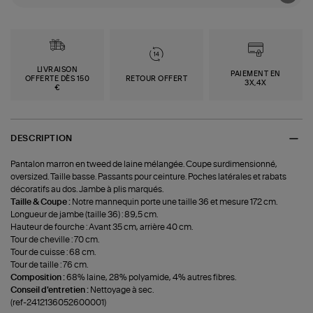
LIVRAISON
PAIEMENT EN
OFFERTE DÈS 150
RETOUR OFFERT
3X,4X
€
DESCRIPTION
Pantalon marron en tweed de laine mélangée. Coupe surdimensionné,
oversized. Taille basse. Passants pour ceinture. Poches latérales et rabats
décoratifs au dos. Jambe à plis marqués.
Taille & Coupe :
Notre mannequin porte une taille 36 et mesure 172 cm.
Longueur de jambe (taille 36) : 89,5 cm.
Hauteur de fourche : Avant 35 cm, arrière 40 cm.
Tour de cheville : 70 cm.
Tour de cuisse : 68 cm.
Tour de taille : 76 cm.
Composition :
68% laine, 28% polyamide, 4% autres fibres.
Conseil d'entretien :
Nettoyage à sec.
(ref-2412136052600001)