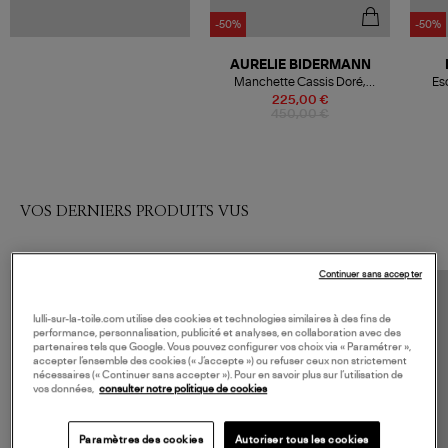
-50%
-50%
AURELIE BIDERMANN
Manchette Cassis Doré,
Esc
Exclusivité Lulli
225,00 €
450,00 €
VOS DERNIERS PRODUITS VUS
Continuer sans accepter
lulli-sur-la-toile.com utilise des cookies et technologies similaires à des fins de
performance, personnalisation, publicité et analyses, en collaboration avec des
partenaires tels que Google. Vous pouvez configurer vos choix via « Paramétrer »,
accepter l’ensemble des cookies (« J’accepte ») ou refuser ceux non strictement
nécessaires (« Continuer sans accepter »). Pour en savoir plus sur l’utilisation de
vos données,
consulter notre politique de cookies
Paramètres des cookies
Autoriser tous les cookies