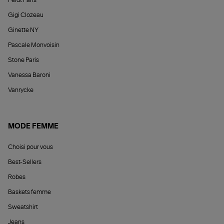
Feidt Paris
Gigi Clozeau
Ginette NY
Pascale Monvoisin
Stone Paris
Vanessa Baroni
Vanrycke
MODE FEMME
Choisi pour vous
Best-Sellers
Robes
Baskets femme
Sweatshirt
Jeans