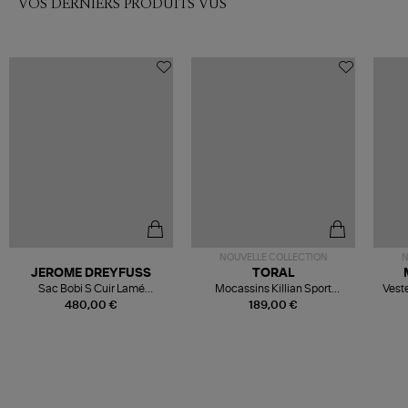
VOS DERNIERS PRODUITS VUS
NOUVELLE COLLECTION
N
JEROME DREYFUSS
TORAL
Sac Bobi S Cuir Lamé
Mocassins Killian Sport
Veste
Champagne
Mousse
480,00 €
189,00 €