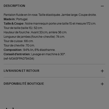
DESCRIPTION
Pantalon fluide en lin rose. Taille élastiquée. Jambe large. Coupe droite.
Made in :
Portugal.
Taille & Coupe :
Notre mannequin porte une taille 1S et mesure 172 cm.
Tour de taille (taille 1S) : 52 cm.
Hauteur de fourche : Avant 33 cm, arrière 36 cm.
Longueur de jambes (fourche-cheville) : 74 cm.
Tour de cuisse : 66 cm.
Tour de cheville : 70 cm.
Composition :
94% lin, 6% élasthanne.
Conseil d'entretien :
Lavage en machine à 30°.
(ref-M345FPA079434)
LIVRAISON ET RETOUR
DISPONIBILITÉ BOUTIQUE