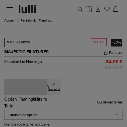
Aller au contenu principal
Accueil
Pantalon Lin Flamingo
SOLDES
-60%
MADE IN EUROPE
MAJESTIC FILATURES
Partager
Pantalon
Pantalon Lin Flamingo
84,00 €
Lin
210,00 €
Flamingo
+
1
Voir plus
Guide des tailles
Taille
Prendre votre taille habituelle.