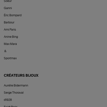
Soeur
Ganni
Éric Bompard
Barbour
Ami Paris
Anine Bing
Max Mara
&
Sportmax
CRÉATEURS BIJOUX
Aurélie Bidermann
Serge Thoraval
d1928