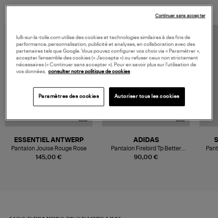
Continuer sans accepter
lulli-sur-la-toile.com utilise des cookies et technologies similaires à des fins de
performance, personnalisation, publicité et analyses, en collaboration avec des
partenaires tels que Google. Vous pouvez configurer vos choix via « Paramétrer »,
accepter l’ensemble des cookies (« J’accepte ») ou refuser ceux non strictement
nécessaires (« Continuer sans accepter »). Pour en savoir plus sur l’utilisation de
vos données,
consulter notre politique de cookies
Paramètres des cookies
Autoriser tous les cookies
ESSENTIEL ANTWERP
ADIDAS
Pantalon Jouise Rouge Rose
Pantalon Firebird Tp Better
Pant
Scarlet/White
145,00 €
90,00 €