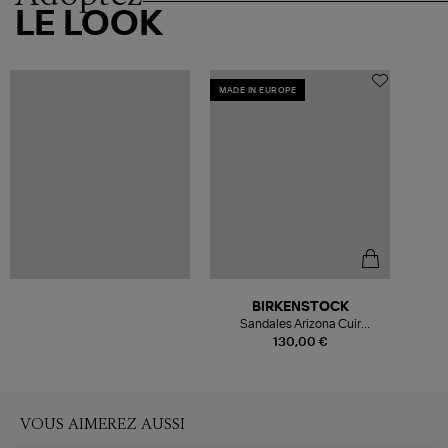
LE LOOK
MADE IN EUROPE
BIRKENSTOCK
Sandales Arizona Cuir
Tabacco Brown
130,00 €
VOUS AIMEREZ AUSSI