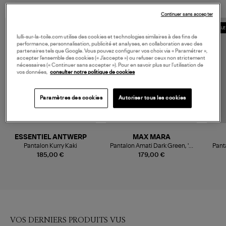
Continuer sans accepter
MADE IN EUROPE
COLLE
lulli-sur-la-toile.com utilise des cookies et technologies similaires à des fins de
performance, personnalisation, publicité et analyses, en collaboration avec des
partenaires tels que Google. Vous pouvez configurer vos choix via « Paramétrer »,
accepter l’ensemble des cookies (« J’accepte ») ou refuser ceux non strictement
nécessaires (« Continuer sans accepter »). Pour en savoir plus sur l’utilisation de
vos données,
consulter notre politique de cookies
Paramètres des cookies
Autoriser tous les cookies
ESSENTIEL ANTWERP
MAX MARA
Pantalon Kurry Kaki
Pantalon Amati Dark Green, 'S
Pant
Max
C
185,00 €
179,00 €
VOS DERNIERS PRODUITS VUS