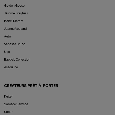
Golden Goose
Jérôme Dreyfuss
Isabel Marant
Jeanne Vouland
Autry
Vanessa Bruno
Ugg
Baobab Collection
Assouline
CRÉATEURS PRÊT-À-PORTER
Kujten
Samsoe Samsoe
Soeur