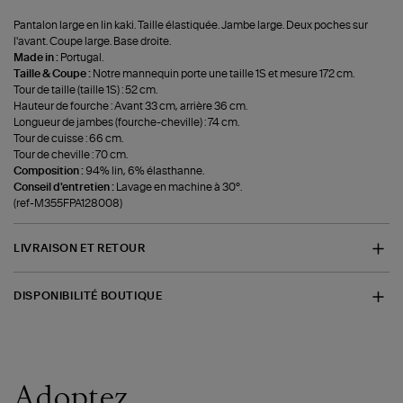
Pantalon large en lin kaki. Taille élastiquée. Jambe large. Deux poches sur
l'avant. Coupe large. Base droite.
Made in :
Portugal.
Taille & Coupe :
Notre mannequin porte une taille 1S et mesure 172 cm.
Tour de taille (taille 1S) : 52 cm.
Hauteur de fourche : Avant 33 cm, arrière 36 cm.
Longueur de jambes (fourche-cheville) : 74 cm.
Tour de cuisse : 66 cm.
Tour de cheville : 70 cm.
Composition :
94% lin, 6% élasthanne.
Conseil d'entretien :
Lavage en machine à 30°.
(ref-M355FPA128008)
LIVRAISON ET RETOUR
DISPONIBILITÉ BOUTIQUE
Adoptez