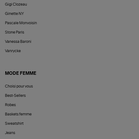
Gigi Clozeau
Ginette NY
Pascale Monvoisin
Stone Paris
Vanessa Baroni
Vanrycke
MODE FEMME
Choisi pour vous
Best-Sellers
Robes
Baskets femme
Sweatshirt
Jeans