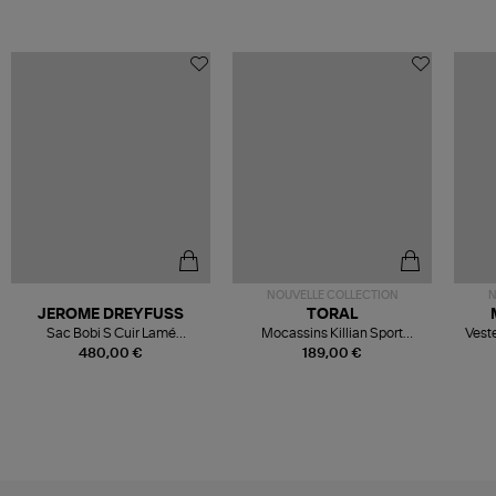
NOUVELLE COLLECTION
N
JEROME DREYFUSS
TORAL
Sac Bobi S Cuir Lamé
Mocassins Killian Sport
Veste
Champagne
Mousse
480,00 €
189,00 €