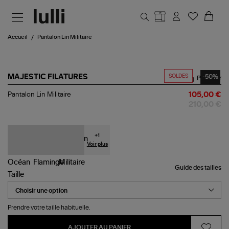
Aller au contenu principal
Accueil
Pantalon Lin Militaire
SOLDES
-50%
MAJESTIC FILATURES
Partager
Pantalon
Pantalon Lin Militaire
105,00 €
Lin
210,00 €
Militaire
+
1
Voir plus
Guide des tailles
Taille
Prendre votre taille habituelle.
AJOUTER AU PANIER