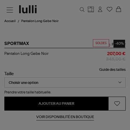
Aller au contenu principal
Accueil
Pantalon Long Gebe Noir
SOLDES
-40%
SPORTMAX
Partager
Pantalon
Pantalon Long Gebe Noir
207,00 €
Long
345,00 €
Gebe
Noir
Guide des tailles
Taille
Prendre votre taille habituelle.
AJOUTER AU PANIER
VOIR DISPONIBILITÉ EN BOUTIQUE