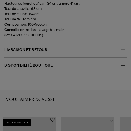
Hauteur de fourche : Avant 34 cm, arrière 41 cm.
Tour de cheville : 68 cm.
Tour de cuisse : 64 cm.
Tour de taille : 72 cm.
Composition :
100% coton.
Conseil d'entretien :
Lavage à la main.
(ref-2412131122600005)
LIVRAISON ET RETOUR
DISPONIBILITÉ BOUTIQUE
VOUS AIMEREZ AUSSI
MADE IN EUROPE