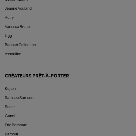
Jeanne Vouland
Autry
Vanessa Bruno
Ugg
Baobab Collection
Assouline
CRÉATEURS PRÊT-À-PORTER
Kujten
Samsoe Samsoe
Soeur
Ganni
Éric Bompard
Barbour