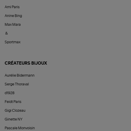
Ami Paris
Anine Bing
Max Mara
&
Sportmax
CRÉATEURS BIJOUX
Aurélie Bidermann
Serge Thoraval
d1928
Feidt Paris
Gigi Clozeau
Ginette NY
Pascale Monvoisin