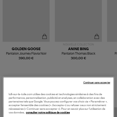
NOUVELLE COLLECTION
GOLDEN GOOSE
ANINE BING
Pantalon Journey Flavia Noir
Pantalon Thomas Black
P
390,00 €
300,00 €
Continuer sans accepter
VOS DERNIERS PRODUITS VUS
lulli-sur-la-toile.com utilise des cookies et technologies similaires à des fins de
performance, personnalisation, publicité et analyses, en collaboration avec des
partenaires tels que Google. Vous pouvez configurer vos choix via « Paramétrer »,
accepter l’ensemble des cookies (« J’accepte ») ou refuser ceux non strictement
nécessaires (« Continuer sans accepter »). Pour en savoir plus sur l’utilisation de
vos données,
consulter notre politique de cookies