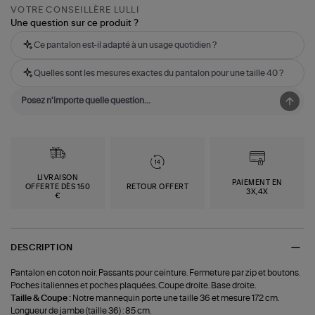
VOTRE CONSEILLÈRE LULLI
Une question sur ce produit ?
Ce pantalon est-il adapté à un usage quotidien ?
Quelles sont les mesures exactes du pantalon pour une taille 40 ?
LIVRAISON
PAIEMENT EN
OFFERTE DÈS 150
RETOUR OFFERT
3X,4X
€
DESCRIPTION
Pantalon en coton noir. Passants pour ceinture. Fermeture par zip et boutons.
Poches italiennes et poches plaquées. Coupe droite. Base droite.
Taille & Coupe :
Notre mannequin porte une taille 36 et mesure 172 cm.
Longueur de jambe (taille 36) : 85 cm.