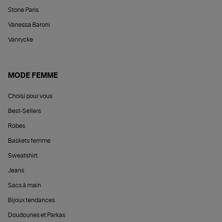
Stone Paris
Vanessa Baroni
Vanrycke
MODE FEMME
Choisi pour vous
Best-Sellers
Robes
Baskets femme
Sweatshirt
Jeans
Sacs à main
Bijoux tendances
Doudounes et Parkas