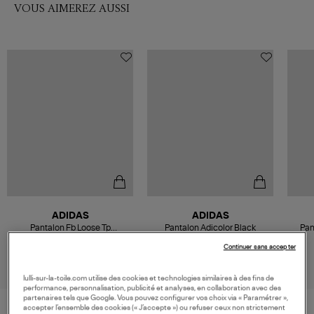
VOUS AIMEREZ AUSSI
ADIDAS
ADIDAS
Pantalon Fb Loose Tp
Pantalon Adicolor Black
Pan
Black/White
70,00 €
75,00 €
Continuer sans accepter
lulli-sur-la-toile.com utilise des cookies et technologies similaires à des fins de
performance, personnalisation, publicité et analyses, en collaboration avec des
partenaires tels que Google. Vous pouvez configurer vos choix via « Paramétrer »,
accepter l’ensemble des cookies (« J’accepte ») ou refuser ceux non strictement