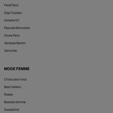
Feidt Paris
Gigi Clozeau
Ginette NY
Pascale Monvoisin
Stone Paris
Vanessa Baroni
Vanrycke
MODE FEMME
Choisi pour vous
Best-Sellers
Robes
Baskets femme
Sweatshirt