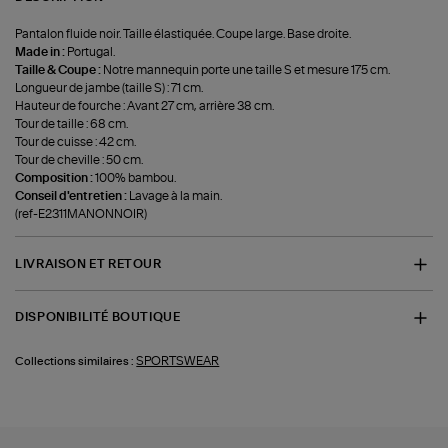
Pantalon fluide noir. Taille élastiquée. Coupe large. Base droite.
Made in :
Portugal.
Taille & Coupe :
Notre mannequin porte une taille S et mesure 175 cm.
Longueur de jambe (taille S) : 71 cm.
Hauteur de fourche : Avant 27 cm, arrière 38 cm.
Tour de taille : 68 cm.
Tour de cuisse : 42 cm.
Tour de cheville : 50 cm.
Composition :
100% bambou.
Conseil d'entretien :
Lavage à la main.
(ref-E2311MANONNOIR)
LIVRAISON ET RETOUR
DISPONIBILITÉ BOUTIQUE
SPORTSWEAR
Collections similaires :