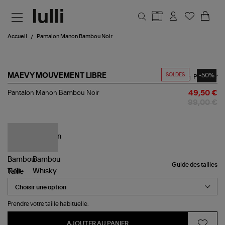
Aller au contenu principal
Accueil
Pantalon Manon Bambou Noir
SOLDES
-50%
MAEVY MOUVEMENT LIBRE
Partager
Pantalon
Pantalon Manon Bambou Noir
49,50 €
Manon
99,00 €
Bambou
Noir
Guide des tailles
Taille
Prendre votre taille habituelle.
AJOUTER AU PANIER