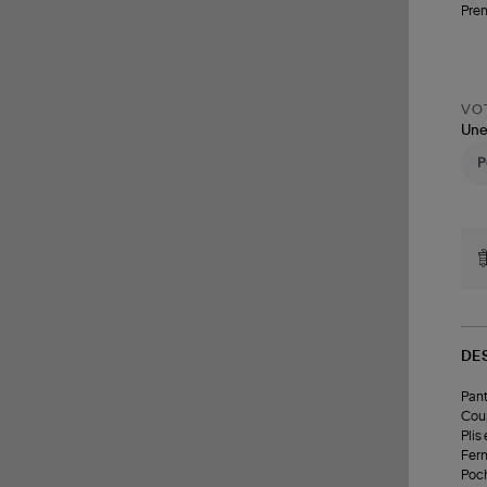
Pren
VOT
Une
DE
Pant
Coup
Plis
Ferm
Poch