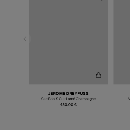
N
JEROME DREYFUSS
te
Sac Bobi S Cuir Lamé Champagne
M
480,00 €