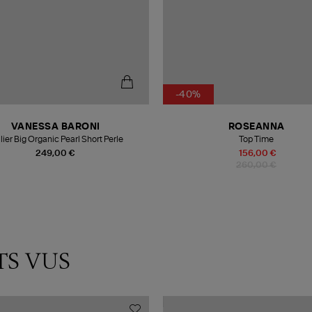
-40%
VANESSA BARONI
ROSEANNA
lier Big Organic Pearl Short Perle
Top Time
249,00 €
156,00 €
260,00 €
TS VUS