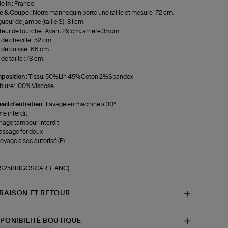
 in :
France.
le & Coupe :
Notre mannequin porte une taille et mesure 172 cm.
ueur de jambe (taille S) : 81 cm.
eur de fourche : Avant 29 cm, arrière 35 cm.
 de cheville : 52 cm.
 de cuisse : 66 cm.
de taille : 78 cm.
position :
Tissu: 50%Lin 45%Coton 2%Spandex
blure: 100%Viscose
eil d'entretien :
Lavage en machine à 30°
re interdit
age tambour interdit
ssage fer doux
oyage a sec autorisé (P)
f-S25BRIGOSCARBLANC)
VRAISON ET RETOUR
SPONIBILITÉ BOUTIQUE