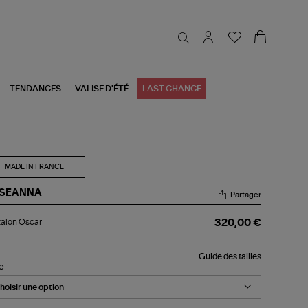
TENDANCES
VALISE D'ÉTÉ
LAST CHANCE
MADE IN FRANCE
SEANNA
Partager
talon
alon Oscar
320,00 €
car
Guide des tailles
le