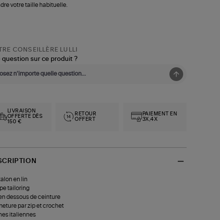
dre votre taille habituelle.
RE CONSEILLÈRE LULLI
 question sur ce produit ?
LIVRAISON
RETOUR
PAIEMENT EN
OFFERTE DÈS
OFFERT
3X,4X
150 €
SCRIPTION
alon en lin
e tailoring
 en dessous de ceinture
eture par zip et crochet
es italiennes