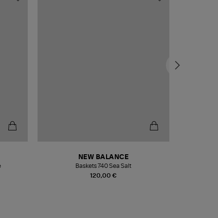
NEW BALANCE
e
Baskets 740 Sea Salt
Veste
120,00 €