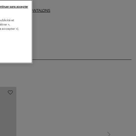
ntinuer sans accepter
PANTALONS
ections similaires :
ublicité et
étrer »,
s accepter »).