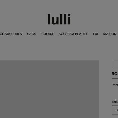
CHAUSSURES
SACS
BIJOUX
ACCESS & BEAUTÉ
LUI
MAISON
RO
Pan
Pant
Os
Tail