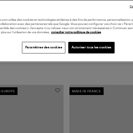
Co
Coll
oile.com utilise des cookies et technologies similaires à des fins de performance, personnalisation, p
collaboration avec des partenaires tels que Google. Vous pouvez configurer vos choix via « Param
semble des cookies (« J’accepte ») ou refuser ceux non strictement nécessaires (« Continuer san
 plus sur l’utilisation de vos données,
consulter notre politique de cookies
Paramètres des cookies
Autoriser tous les cookies
N EUROPE
MADE IN FRANCE