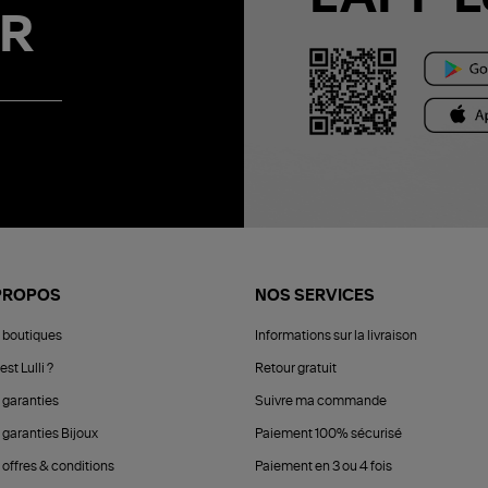
R
PROPOS
NOS SERVICES
 boutiques
Informations sur la livraison
est Lulli ?
Retour gratuit
 garanties
Suivre ma commande
 garanties Bijoux
Paiement 100% sécurisé
 offres & conditions
Paiement en 3 ou 4 fois