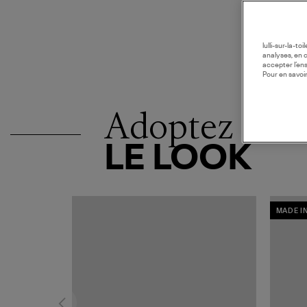
lulli-sur-la-t
analyses, en 
accepter l’en
Pour en savoir
Adoptez
LE LOOK
MADE I