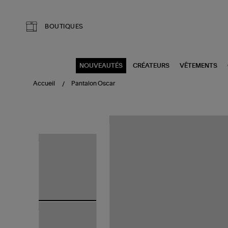
Aller au contenu principal
BOUTIQUES
NOUVEAUTÉS
CRÉATEURS
VÊTEMENTS
Accueil
Pantalon Oscar