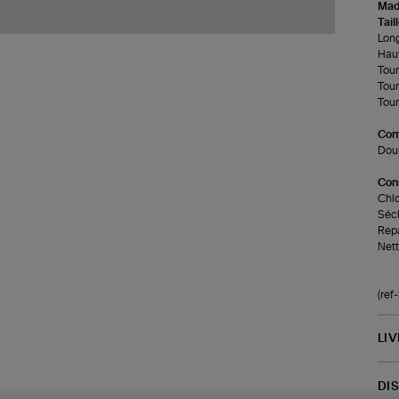
Made
Tail
Long
Haut
Tour
Tour
Tour 
Com
Dou
Cons
Chlo
Séch
Repa
Nett
(re
LI
DI