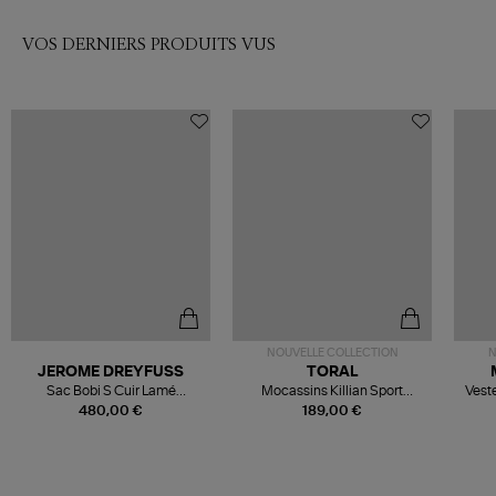
VOS DERNIERS PRODUITS VUS
NOUVELLE COLLECTION
N
JEROME DREYFUSS
TORAL
Sac Bobi S Cuir Lamé
Mocassins Killian Sport
Veste
Champagne
Mousse
480,00 €
189,00 €