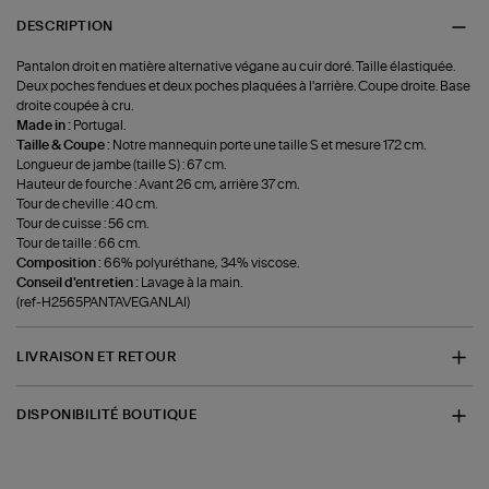
DESCRIPTION
Pantalon droit en matière alternative végane au cuir doré. Taille élastiquée.
Deux poches fendues et deux poches plaquées à l'arrière. Coupe droite. Base
droite coupée à cru.
Made in :
Portugal.
Taille & Coupe :
Notre mannequin porte une taille S et mesure 172 cm.
Longueur de jambe (taille S) : 67 cm.
Hauteur de fourche : Avant 26 cm, arrière 37 cm.
Tour de cheville : 40 cm.
Tour de cuisse : 56 cm.
Tour de taille : 66 cm.
Composition :
66% polyuréthane, 34% viscose.
Conseil d'entretien :
Lavage à la main.
(ref-H2565PANTAVEGANLAI)
LIVRAISON ET RETOUR
DISPONIBILITÉ BOUTIQUE