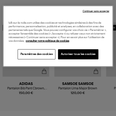
VOUS AIMEREZ AUSSI
Continuer sans accepter
lulli-sur-la-toile.com utilise des cookies et technologies similaires à des fins de
performance, personnalisation, publicité et analyses, en collaboration avec des
COLLABORATION
MADE 
partenaires tels que Google. Vous pouvez configurer vos choix via « Paramétrer »,
accepter l’ensemble des cookies (« J’accepte ») ou refuser ceux non strictement
nécessaires (« Continuer sans accepter »). Pour en savoir plus sur l’utilisation de
vos données,
consulter notre politique de cookies
Paramètres des cookies
Autoriser tous les cookies
ADIDAS
SAMSOE SAMSOE
Pantalon Bib Pant Cbrown,
Pantalon Uma Major Brown
P
Collaboration Adidas x Moon
150,00 €
120,00 €
Boot