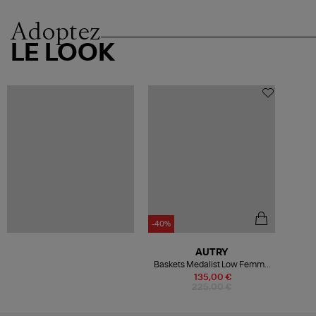
Adoptez
LE LOOK
-40%
AUTRY
Baskets Medalist Low Femme
Leat Swoll Sh
135,00 €
225,00 €