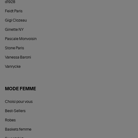
d1928
Feidt Paris
Gigi Clozeau
Ginette NY
Pascale Monvoisin
Stone Paris
Vanessa Baroni
Vanrycke
MODE FEMME
Choisi pour vous
Best-Sellers
Robes
Baskets femme