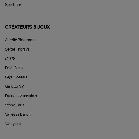
Sportmax
CRÉATEURS BIJOUX
Aurélie Bidermann
Serge Thoraval
d1928
Feidt Paris
Gigi Clozeau
Ginette NY
Pascale Monvoisin
Stone Paris
Vanessa Baroni
Vanrycke