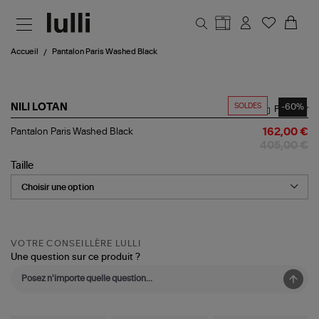
Aller au contenu principal
Accueil
Pantalon Paris Washed Black
SOLDES
-60%
NILI LOTAN
Partager
Pantalon
Pantalon Paris Washed Black
162,00 €
Paris
405,00 €
Washed
Black
Taille
VOTRE CONSEILLÈRE LULLI
Une question sur ce produit ?