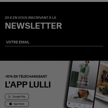
20 € EN VOUS INSCRIVANT À LA
NEWSLETTER
-10% EN TÉLÉCHARGEANT
L'APP LULLI