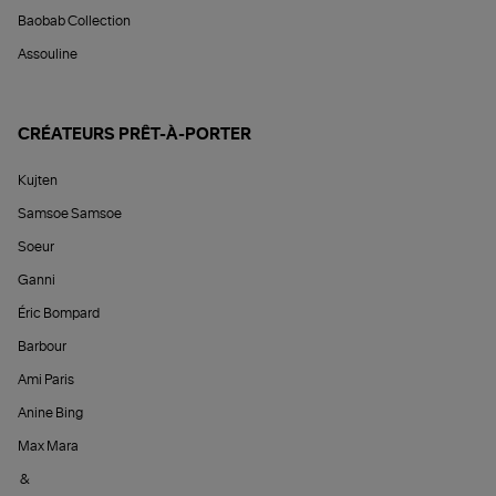
Baobab Collection
Assouline
CRÉATEURS PRÊT-À-PORTER
Kujten
Samsoe Samsoe
Soeur
Ganni
Éric Bompard
Barbour
Ami Paris
Anine Bing
Max Mara
&