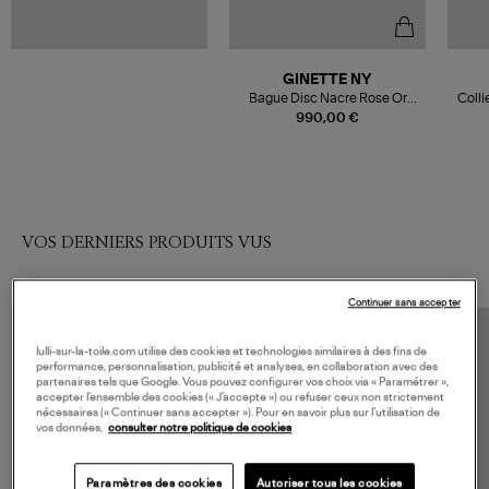
GINETTE NY
Bague Disc Nacre Rose Or
Colli
Rose
990,00 €
VOS DERNIERS PRODUITS VUS
Continuer sans accepter
lulli-sur-la-toile.com utilise des cookies et technologies similaires à des fins de
performance, personnalisation, publicité et analyses, en collaboration avec des
partenaires tels que Google. Vous pouvez configurer vos choix via « Paramétrer »,
accepter l’ensemble des cookies (« J’accepte ») ou refuser ceux non strictement
nécessaires (« Continuer sans accepter »). Pour en savoir plus sur l’utilisation de
vos données,
consulter notre politique de cookies
Paramètres des cookies
Autoriser tous les cookies