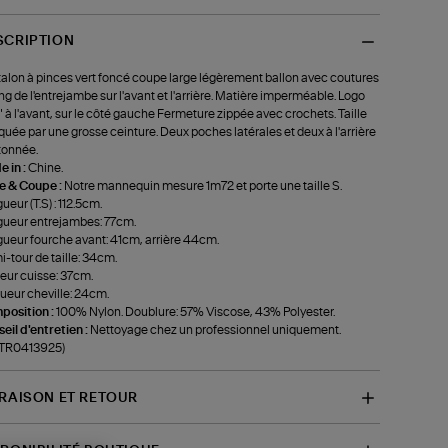
SCRIPTION
alon à pinces vert foncé coupe large légèrement ballon avec coutures
ong de l'entrejambe sur l'avant et l'arrière. Matière imperméable. Logo
 à l'avant, sur le côté gauche Fermeture zippée avec crochets. Taille
uée par une grosse ceinture. Deux poches latérales et deux à l'arrière
tonnée.
 in :
Chine.
le & Coupe :
Notre mannequin mesure 1m72 et porte une taille S.
ueur (T.S) : 112.5cm.
ueur entrejambes: 77cm.
ueur fourche avant: 41cm, arrière 44cm.
-tour de taille: 34cm.
eur cuisse: 37cm.
ueur cheville: 24cm.
position :
100% Nylon. Doublure: 57% Viscose, 43% Polyester.
eil d'entretien :
Nettoyage chez un professionnel uniquement.
-TR0413925)
VRAISON ET RETOUR