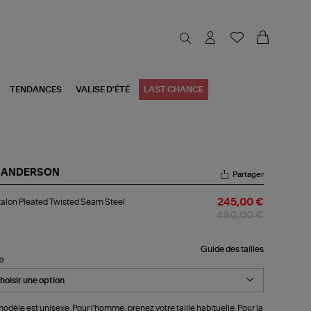
TENDANCES
VALISE D'ÉTÉ
LAST CHANCE
 ANDERSON
Partager
talon
alon Pleated Twisted Seam Steel
245,00 €
ated
sted
490,00 €
am
el
Guide des tailles
le
odèle est unisexe. Pour l'homme, prenez votre taille habituelle. Pour la