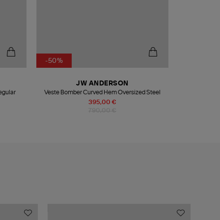
-50%
-50%
JW ANDERSON
egular
Veste Bomber Curved Hem Oversized Steel
Pull L
395,00 €
790,00 €
MADE