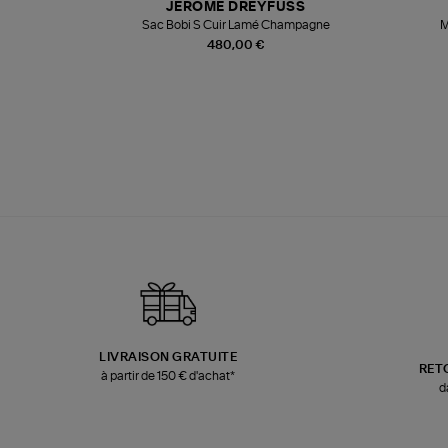
JEROME DREYFUSS
te
Sac Bobi S Cuir Lamé Champagne
M
480,00 €
LIVRAISON GRATUITE
RET
à partir de 150 € d'achat*
d