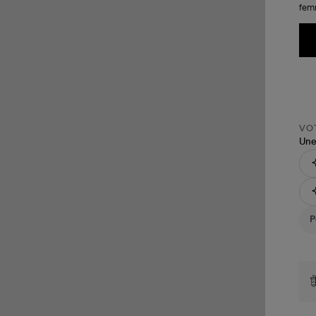
femm
VOT
Une