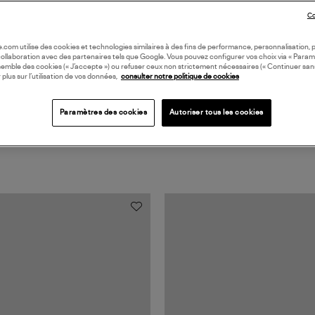
DI
Co
oile.com utilise des cookies et technologies similaires à des fins de performance, personnalisation, p
collaboration avec des partenaires tels que Google. Vous pouvez configurer vos choix via « Param
semble des cookies (« J’accepte ») ou refuser ceux non strictement nécessaires (« Continuer san
 plus sur l’utilisation de vos données,
consulter notre politique de cookies
Paramètres des cookies
Autoriser tous les cookies