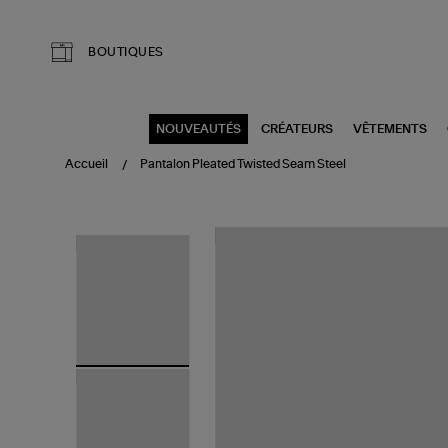
Aller au contenu principal
BOUTIQUES
NOUVEAUTÉS
CRÉATEURS
VÊTEMENTS
Accueil
Pantalon Pleated Twisted Seam Steel