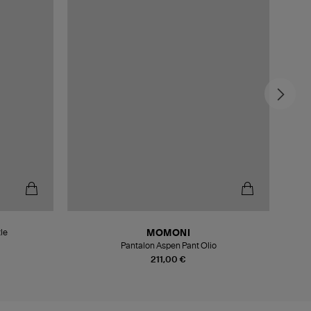
-5
le
MOMONI
Pantalon Aspen Pant Olio
211,00 €