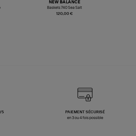
NEW BALANCE
e
Baskets 740 Sea Salt
Veste
120,00 €
3/5
PAIEMENT SÉCURISÉ
en 3 ou 4 fois possible