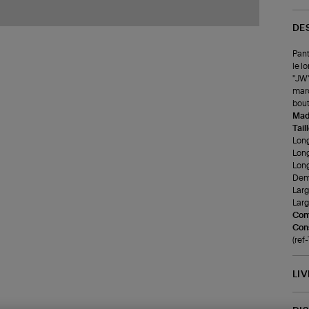
DE
Pant
le l
"JW"
marq
bou
Made
Tail
Long
Long
Long
Demi
Larg
Larg
Com
Cons
(ref
LI