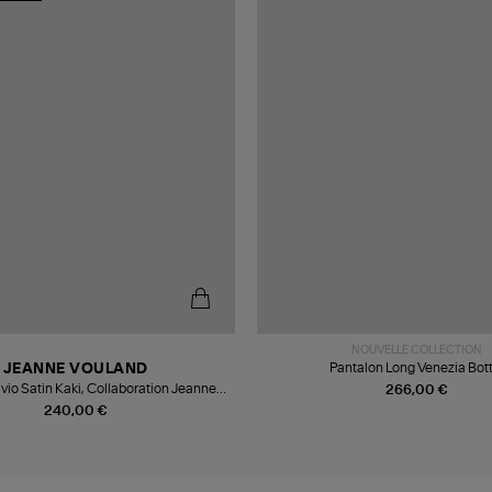
NOUVELLE COLLECTION
Pantalon Long Venezia Bott
JEANNE VOULAND
ivio Satin Kaki, Collaboration Jeanne
266,00 €
Vouland x Véronika Loubry
240,00 €