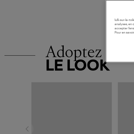
lulli-sur-la-t
analyses, en 
accepter l’en
Pour en savoir
Adoptez
LE LOOK