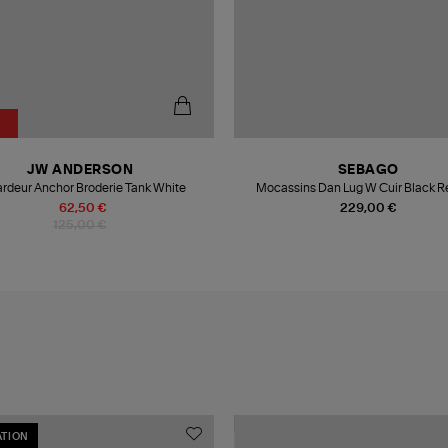
JW ANDERSON
SEBAGO
rdeur Anchor Broderie Tank White
Mocassins Dan Lug W Cuir Black R
62,50 €
229,00 €
125,00 €
TION