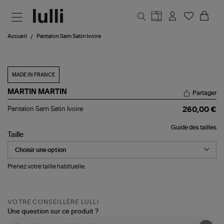
Aller au contenu principal
Accueil
Pantalon Sam Satin Ivoire
MADE IN FRANCE
MARTIN MARTIN
Partager
Pantalon
Pantalon Sam Satin Ivoire
260,00 €
Sam
Satin
Guide des tailles
Ivoire
Taille
Prenez votre taille habituelle.
VOTRE CONSEILLÈRE LULLI
Une question sur ce produit ?