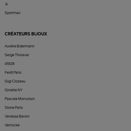
&
Sportmax
CRÉATEURS BIJOUX
Aurélie Bidermann
Serge Thoraval
d1928
Feidt Paris
Gigi Clozeau
Ginette NY
Pascale Monvoisin
Stone Paris
Vanessa Baroni
Vanrycke