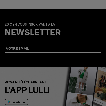
20 € EN VOUS INSCRIVANT À LA
NEWSLETTER
-10% EN TÉLÉCHARGEANT
L'APP LULLI