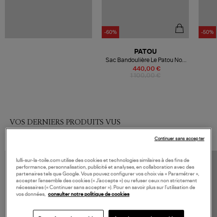
-60%
-50%
PATOU
Sac Bandoulière Le Patou Noir
Blanc
440,00 €
1 100,00 €
VOS DERNIERS PRODUITS VUS
Continuer sans accepter
lulli-sur-la-toile.com utilise des cookies et technologies similaires à des fins de
performance, personnalisation, publicité et analyses, en collaboration avec des
partenaires tels que Google. Vous pouvez configurer vos choix via « Paramétrer »,
accepter l’ensemble des cookies (« J’accepte ») ou refuser ceux non strictement
nécessaires (« Continuer sans accepter »). Pour en savoir plus sur l’utilisation de
vos données,
consulter notre politique de cookies