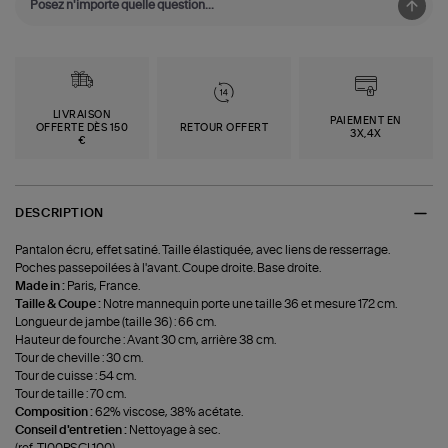
LIVRAISON
PAIEMENT EN
OFFERTE DÈS 150
RETOUR OFFERT
3X,4X
€
DESCRIPTION
Pantalon écru, effet satiné. Taille élastiquée, avec liens de resserrage.
Poches passepoilées à l'avant. Coupe droite. Base droite.
Made in :
Paris, France.
Taille & Coupe :
Notre mannequin porte une taille 36 et mesure 172 cm.
Longueur de jambe (taille 36) : 66 cm.
Hauteur de fourche : Avant 30 cm, arrière 38 cm.
Tour de cheville : 30 cm.
Tour de cuisse : 54 cm.
Tour de taille : 70 cm.
Composition :
62% viscose, 38% acétate.
Conseil d'entretien :
Nettoyage à sec.
(ref-TI00PSCL100)