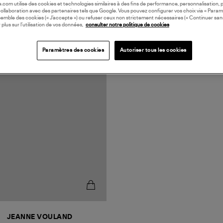
oile.com utilise des cookies et technologies similaires à des fins de performance, personnalisation, p
collaboration avec des partenaires tels que Google. Vous pouvez configurer vos choix via « Param
semble des cookies (« J’accepte ») ou refuser ceux non strictement nécessaires (« Continuer san
 plus sur l’utilisation de vos données,
consulter notre politique de cookies
Paramètres des cookies
Autoriser tous les cookies
N EUROPE
JEANNE VOULAND