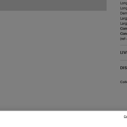
Long
Long
Demi
Larg
Larg
Com
Cons
(ref
LI
DI
Coll
Co