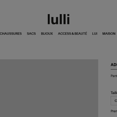
CHAUSSURES
SACS
BIJOUX
ACCESS & BEAUTÉ
LUI
MAISON
AD
Pan
Pant
Sat
Tp
Wl
Aur
Tail
Wh
Pren