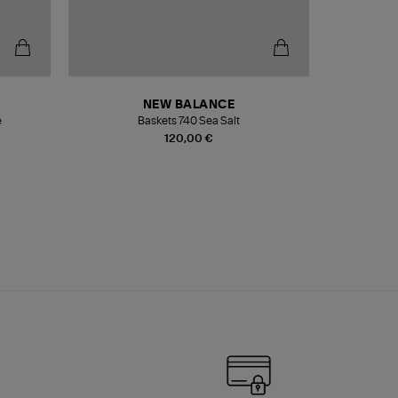
NEW BALANCE
e
Baskets 740 Sea Salt
Veste
120,00 €