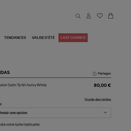
TENDANCES
VALISE D'ÉTÉ
LAST CHANCE
IDAS
Partager
talon
alon Satin Tp Wl Aurivy White
80,00 €
in
Guide des tailles
ivy
le
ite
dre votre taille habituelle.