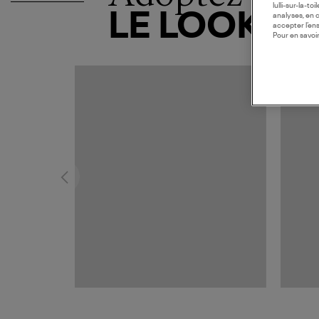
lulli-sur-la-t
LE LOOK
analyses, en 
accepter l’en
Pour en savoir
MADE I