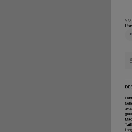
VOT
Une
DE
Pant
tail
avec
gauc
Made
Tail
Long