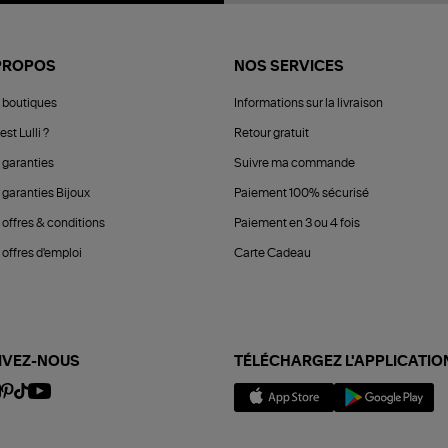
PROPOS
NOS SERVICES
 boutiques
Informations sur la livraison
est Lulli ?
Retour gratuit
 garanties
Suivre ma commande
 garanties Bijoux
Paiement 100% sécurisé
 offres & conditions
Paiement en 3 ou 4 fois
offres d'emploi
Carte Cadeau
IVEZ-NOUS
TÉLÉCHARGEZ L'APPLICATIO