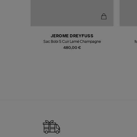
N
JEROME DREYFUSS
te
Sac Bobi S Cuir Lamé Champagne
M
480,00 €