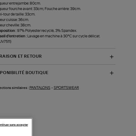
ueur entrejambe: 80cm.
ueur fourche avant: 33cm; Fouche arrière: 39cm.
-tour de taille: 33cm.
eur cuisse: 36cm.
eur cheville: 38cm.
position :
97% Polyester recyclé, 3% Spandex.
eil d'entretien :
Lavage en machine à 30°C sur cycle délicat.
-JV7511)
VRAISON ET RETOUR
SPONIBILITÉ BOUTIQUE
PANTALONS
-
SPORTSWEAR
ections similaires :
ntinuer sans accepter