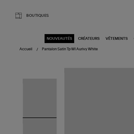
Aller au contenu principal
BOUTIQUES
NOUVEAUTÉS
CRÉATEURS
VÊTEMENTS
Accueil
Pantalon Satin Tp Wl Aurivy White