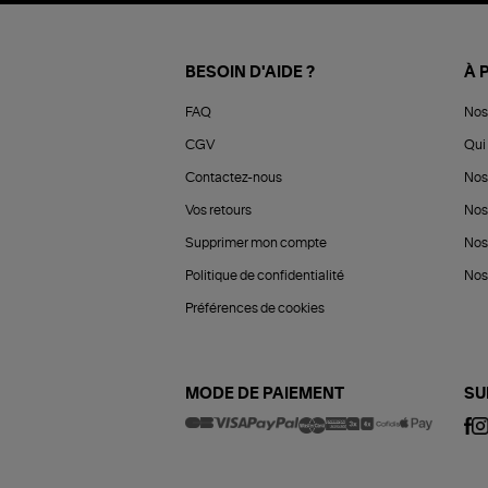
BESOIN D'AIDE ?
À 
FAQ
Nos
CGV
Qui 
Contactez-nous
Nos
Vos retours
Nos
Supprimer mon compte
Nos
Politique de confidentialité
Nos 
Préférences de cookies
MODE DE PAIEMENT
SU