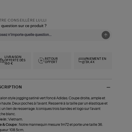
RE CONSEILLÈRE LULLI
 question sur ce produit ?
LIVRAISON
RETOUR
PAIEMENT EN
OFFERTE DÈS
OFFERT
3X,4X
150 €
SCRIPTION
alon style jogging satiné vert foncé Adidas. Coupe droite, ample et
le haute. Deux poches à l'avant. Resserré à la taille par un élastique et
 un lien de resserrage. Iconiques trois bandes et logo sur l'avant
he blanc.
 in :
Vietnam.
le & Coupe :
Notre mannequin mesure 1m72 et porte une taille 36.
ueur: 108.5cm.