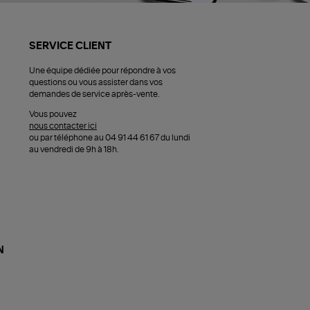
SERVICE CLIENT
Une équipe dédiée pour répondre à vos
questions ou vous assister dans vos
demandes de service après-vente.
Vous pouvez
nous contacter ici
ou par téléphone au 04 91 44 61 67 du lundi
au vendredi de 9h à 18h.
N